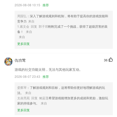
4,搜索需要的音乐资源。
2026-08-08 10:15
推荐
5,全面评测阅读能力，夯实阅读基础，有效巩固课内外知识。
6,博物馆一键预约看展，降低新冠病毒人群接触感染风险。目前支持：杭
周国弘
：深入了解游戏规则和机制，将有助于提高你的游戏技能和
州博物馆、西湖博物馆、杭州韩美林艺术馆、中国茶文化博物馆、工艺美
竞争力
来自
术博物馆、名人纪念馆和南宋官窑博物馆。
1.索文会 回复 郭子琪
刚刚完成了一个挑战，获得了超级厉害的装
备！
来自
线路检测中心9455软件优势
来自
1.基于学校官方信息系统的建设，数据准确，信息安全，界面更加美观，
更多回复
使用体验更加流畅
2.这儿就可以开展小游戏在线玩，在的与此同时还可以轻轻松松提高自己
仇功莺
36
的潜心度
游戏的社交功能太弱，无法与其他玩家互动。
3.，这是一个永久的完全免费的乐器调音器便于随时使用。
2026-08-07 23:43
推荐
4.随时定制您的专属真题题单，利用碎片时间查漏补缺，提分看得见。
5.◆会员数据更直接，包括会员基本信息、购物信息以及标签，消费者画
娄辉琴
：了解游戏规则和目标，这将帮助你更好地理解游戏的玩
像清晰，不怕遗忘；
法。
来自
太叔亮苑 回复 鲍蓝莲
希望游戏能增加更多的成就和奖励，激励玩
6.该平台提供的课程信息非常的丰富，不管你有什么样的需求都可以在线
家的持续参与。
来自
筛选
更多回复
线路检测中心9455更新了什么?