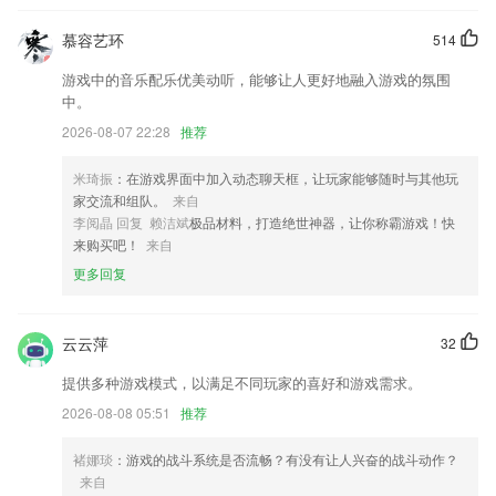
增加打开"系统调节界面"的操作提示
慕容艺环
514
优化细节 修复部分BUG
游戏中的音乐配乐优美动听，能够让人更好地融入游戏的氛围
模板关键字支持“到期日期”“到期时间”。
中。
扫一扫，连接纸书：通过拍摄纸书封面正文和笔记，快速查找电子书定位
2026-08-07 22:28
推荐
正文保存纸书划线
原有”家庭圈“和“商城”合并为”服务\";守护时长设置优化;测速功能优化；其
米琦振
：在游戏界面中加入动态聊天框，让玩家能够随时与其他玩
他细节优化。
家交流和组队。
来自
李阅晶 回复 赖洁斌
极品材料，打造绝世神器，让你称霸游戏！快
注销申请
来购买吧！
来自
联系我们
更多回复
以上就是线路检测中心9455的介绍，如果您喜欢这款软件，您可以到应
用商店进行打分评论，说出您的使用经历，以帮助我们更好的对产品进行
优化修改。
云云萍
32
提供多种游戏模式，以满足不同玩家的喜好和游戏需求。
2026-08-08 05:51
推荐
褚娜琰
：游戏的战斗系统是否流畅？有没有让人兴奋的战斗动作？
来自