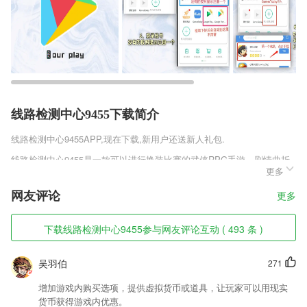
线路检测中心9455下载简介
线路检测中心9455
APP,现在下载,新用户还送新人礼包.
线路检测中心9455是一款可以进行换装比赛的武侠RPG手游。剧情曲折
更多
委婉情义绵绵，玩法丰富多变时刻感受惊喜。精美羽翼、华丽技能带来眼
球上的冲击。侠影问情公测版将带领玩家自由驰骋东方武林，开启热血的
网友评论
更多
江湖之旅。
线路检测中心9455软件特色
下载线路检测中心9455参与网友评论互动 ( 493 条 )
1,【听力教辅】
吴羽伯
271
2,支持用户添加多种计算的木材类型，便于能分别进行结算操作；
3,充值优惠：
增加游戏内购买选项，提供虚拟货币或道具，让玩家可以用现实
货币获得游戏内优惠。