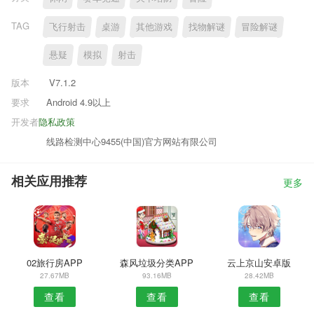
TAG
飞行射击
桌游
其他游戏
找物解谜
冒险解谜
悬疑
模拟
射击
版本
V7.1.2
要求
Android 4.9以上
开发者
隐私政策
线路检测中心9455(中国)官方网站有限公司
相关应用推荐
更多
02旅行房APP
森风垃圾分类APP
云上京山安卓版
27.67MB
93.16MB
28.42MB
查看
查看
查看