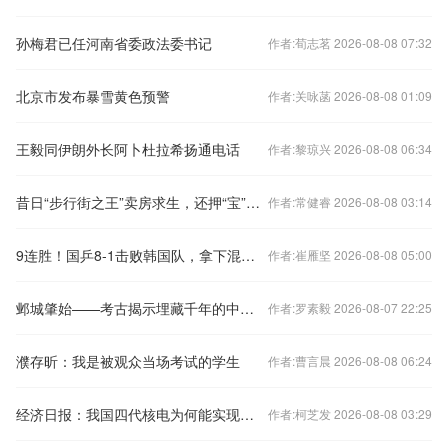
孙梅君已任河南省委政法委书记
作者:荀志茗 2026-08-08 07:32
北京市发布暴雪黄色预警
作者:关咏菡 2026-08-08 01:09
王毅同伊朗外长阿卜杜拉希扬通电话
作者:黎琼兴 2026-08-08 06:34
昔日“步行街之王”卖房求生，还押“宝”千元羽绒服
作者:常健睿 2026-08-08 03:14
9连胜！国乒8-1击败韩国队，拿下混合团体世界杯冠军
作者:崔雁坚 2026-08-08 05:00
邺城肇始——考古揭示埋藏千年的中国都城秘密
作者:罗素毅 2026-08-07 22:25
濮存昕：我是被观众当场考试的学生
作者:曹言晨 2026-08-08 06:24
经济日报：我国四代核电为何能实现领跑
作者:柯芝发 2026-08-08 03:29