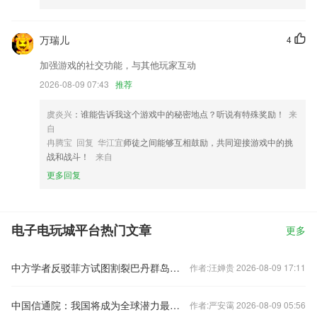
万瑞儿
4
加强游戏的社交功能，与其他玩家互动
2026-08-09 07:43
推荐
虞炎兴
：谁能告诉我这个游戏中的秘密地点？听说有特殊奖励！
来
自
冉腾宝 回复 华江宜
师徒之间能够互相鼓励，共同迎接游戏中的挑
战和战斗！
来自
更多回复
电子电玩城平台热门文章
更多
中方学者反驳菲方试图割裂巴丹群岛中华文明血脉：巴丹群岛文化血脉植根于台湾，而非菲律宾
作者:汪婵贵 2026-08-09 17:11
中国信通院：我国将成为全球潜力最大的eSIM市场
作者:严安霭 2026-08-09 05:56