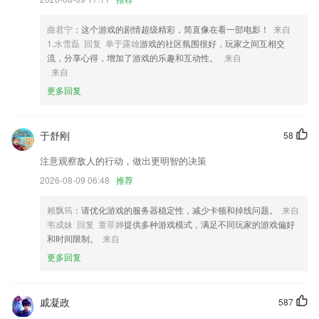
的移动医疗随访系统，
4,特征、心情、肖像、天气、地点、时间、食物等七大类，100多个水印
曲君宁
：这个游戏的剧情超级精彩，简直像在看一部电影！
来自
1.水雪磊 回复 单于露雄
游戏的社区氛围很好，玩家之间互相交
5,主要的是界面非常清晰，非常适合漫画爱好者，同时这里的漫画风格众
流，分享心得，增加了游戏的乐趣和互动性。
来自
多
来自
6,发现新知识
更多回复
电子电玩城平台软件优势
1.·支持线上私聊老师，通过app为大家提供沟通的渠道，随时都可以在线
于舒刚
58
上与老师私聊
注意观察敌人的行动，做出更明智的决策
2.学习方便：课件支持下载之后离线播放，可离线观看课程视频
2026-08-09 06:48
推荐
3.盖了小学到高中阶段所有学科知识点.
赖飘筠
：请优化游戏的服务器稳定性，减少卡顿和掉线问题。
来自
4.随时保存：保存属于你自己的实验，打造自己专业的电学实验室。
韦成妹 回复 童菲婵
提供多种游戏模式，满足不同玩家的游戏偏好
5.点击成语中的任何一个字，自动展示与之相关的所有成语，接龙？对我
和时间限制。
来自
来说，小case；
更多回复
6.获取到对应的一些积分，还有趣味学习体验提供在上面给你选择
电子电玩城平台更新了什么?
戚凝政
587
将百度地图作为默认地图