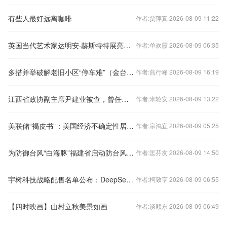
有些人最好远离咖啡
作者:贾萍真 2026-08-09 11:22
英国当代艺术家达明安·赫斯特特展亮相进博会
作者:单欢霞 2026-08-09 06:35
多措并举破解老旧小区“停车难”（金台视线·把社区工作做到家⑤）
作者:燕行峰 2026-08-09 16:19
江西省政协副主席尹建业被查，曾任省委常委、政法委书记
作者:米轮安 2026-08-09 13:22
美联储“褐皮书”：美国经济不确定性居高位 关税推高物价
作者:宗鸿宜 2026-08-09 05:25
为防御台风“白海豚”福建省启动防台风四级应急响应
作者:匡芬友 2026-08-09 14:50
宇树科技战略配售名单公布：DeepSeek、腾讯等在列
作者:柯致亨 2026-08-09 06:55
【四时映画】山村立秋美景如画
作者:谈顺东 2026-08-09 06:49