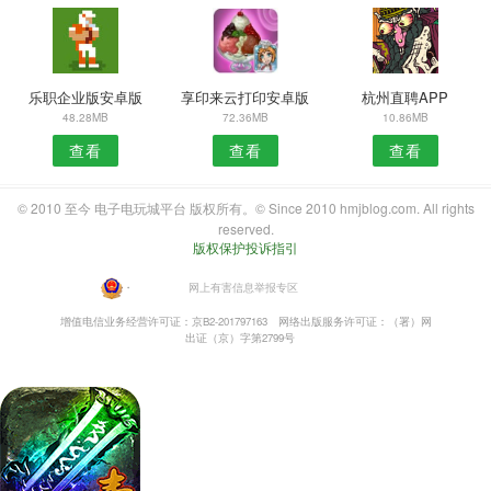
乐职企业版安卓版
享印来云打印安卓版
杭州直聘APP
48.28MB
72.36MB
10.86MB
查看
查看
查看
© 2010 至今 电子电玩城平台 版权所有。© Since 2010 hmjblog.com. All rights
reserved.
版权保护投诉指引
・
网上有害信息举报专区
增值电信业务经营许可证：京B2-201797163
网络出版服务许可证：（署）网
出证（京）字第2799号