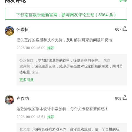
网友评论
更多
下载南宫娱乐最新官网，参与网友评论互动 ( 3664 条 )
怀瑗恒
667
提供更好的客服和技术支持，及时解决玩家的问题和反馈
2026-08-09 16:09
推荐
公冶超红
：增加防御属性的铠甲，提供更多的保护。
来自
农兴荣
：深色主题选项，减少屏幕亮度对玩家眼睛的刺激，同时节
省电量
来自
更多回复
卢仪功
808
这款游戏的副本设计非常独特，每个关卡都有新鲜感！
2026-08-09 13:51
推荐
耿光维
：拥有良好的游戏素养，遵守游戏规则，做一个合格的玩