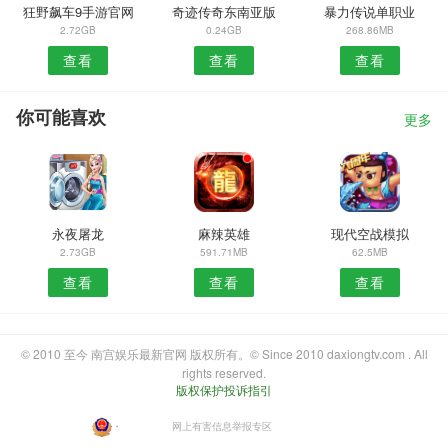
狂野飙车9手游官网
奇迹传奇东南亚版
暴力传说单职业
2.72GB
0.24GB
268.86MB
查看
查看
查看
你可能喜欢
更多
永夜屠龙
麻辣英雄
现代空战模拟
2.73GB
591.71MB
62.5MB
查看
查看
查看
© 2010 至今 南宫娱乐最新官网 版权所有。© Since 2010 daxiongtv.com . All
rights reserved.
版权保护投诉指引
・
网上有害信息举报专区