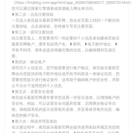
（https://hmjblog.com/app/html/app_20260708045317_0559733.htm
您可以通过搜索引擎搜索或直接输入网址来访问。
❥第二步：点击注册按钮
一旦进入南宫娱乐最新官网官网，您会在页面上找到一个醒目的
注册按钮。点击该按钮，您将被引导至注册页面。
❥第三步：填写注册信息
在注册页面上，您需要填写一些必要的个人信息来创建南宫娱乐
最新官网账户。通常包括用户名、❥密码、❥电子邮件地址、❥
手机号码等。请务必提供准确完整的信息，以确保顺利完成注
册。
❥第四步：验证账户
填写完个人信息后，您可能需要进行账户验证。南宫娱乐最新官
网会向您提供的电子邮件地址或手机号码发送一条验证信息，您
需要按照提示进行验证操作。这有助于确保账户的安全性，并防
止不法分子滥用您的个人信息。
❥第五步：设置安全选项
南宫娱乐最新官网通常要求您设置一些安全选项，以增强账户的
安全性。例如，可以设置安全问题和答案，启用两步验证等功
能。请根据系统的提示设置相关选项，并妥善保管相关信息，确
保您的账户安全。
❥第六步：阅读并同意条款
在注册过程中，南宫娱乐最新官网会提供使用条款和规定供您阅
读。这些条款包括平台的使用规范、❥隐私政策等内容。在注册