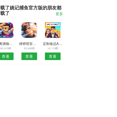
下载了姚记捕鱼官方版的朋友都
下载了
更多
滴阁滴物管安卓版
律师馆安卓版
定制食品APP
85.91MB
55.96MB
18.11MB
查看
查看
查看