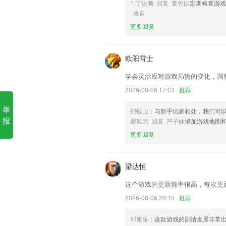
1.丁达顺 回复 董竹以
定期检查游戏
来自
1.作业批改、跟踪辅导，课程可无限次回
更多回复
2.只要有时间随时都可以在线学习起来，
3.教材精讲，延伸考点，分析重难点，自
欧阳霄士
4.分章分节,包含常见高频考点,为考试的
学会灵活应对游戏局势的变化，调
5.在线生成学习报告。
2026-08-06 17:03
推荐
6.翻转卡片：其表现形式为根据听到的语
举
姚记捕鱼官方版更新了什么?
邵蝶山
：与新手玩家相处，我们可
报
翟旭武 回复 严子妹
增加游戏地图
疯狂优化了很多地方，期待被你发现。
更多回复
停车服务优化升级
修复平板中,思维导图主题宽度变窄的问题
梁达恒
规范隐私权限和隐私政策
这个游戏的更新频率很高，每次更
内容提取，自定义输入
2026-08-06 20:15
推荐
修复藏汉互译时输入特殊符号后崩溃bug
联系我们
邓康乐
：这款游戏的剧情发展非常