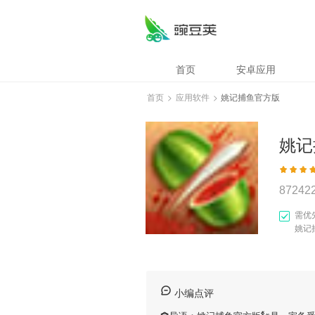
首页
安卓应用
首页
>
应用软件
>
姚记捕鱼官方版
姚记
87242
需优
姚记
小编点评