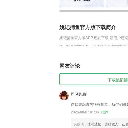
姚记捕鱼官方版下载简介
姚记捕鱼官方版
APP,现在下载,新用户还
姚记捕鱼官方版是一款美轮美奂的的玄幻
利器，坐骑萌宠帮你左右，多人的即时竞
在这个仙侠的世界里，丰富的各种竞技玩
网友评论
姚记捕鱼官方版软件特色
1,您可以输入任意文本，支持选择背景/
下载姚记捕鱼
2,运输公司绝对保证大家的个人信息安全
3,集结海量优质音乐视频、搜罗最新音乐
司马以影
4,适合初学者，中级，中级和中级以上水
这款游戏真的很有创意，玩伴们都
5,我的班级：班级所有人员详情。
2026-08-07 01:36
推荐
6,必须要写满50个字符真的好吗？
劳姣琪
：冰霜法杖，冻结敌人，让
姚记捕鱼官方版软件优势