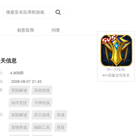
创意应用
问答
相关信息
扫一扫安装
小
4.80MB
win德赢发现更多
间
2026-08-07 21:43
类
冒险解谜
其他游戏
动作竞技
卡牌对战
AG
冒险解谜
其它游戏
养成
宠物养成
辅助工具
悬疑