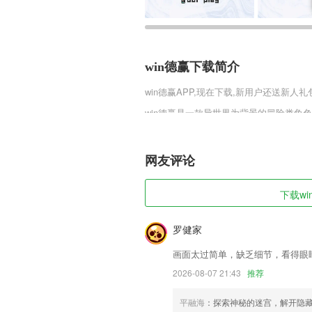
win德赢下载简介
win德赢
APP,现在下载,新用户还送新人礼
win德赢是一款异世界为背景的冒险类角
渺小的，不过人类可以组队建立联盟，不
win德赢软件特色
网友评论
1,【3】支持收藏功能，一键收藏书本答
2,软件的所有屏幕录制模式都是免费使用
下载wi
3,为钢构人提供了一个方便处理工作事务
罗健家
4,警民联动
画面太过简单，缺乏细节，看得眼
5,15天金额包退,第三方独立检测,无事故
2026-08-07 21:43
推荐
6,进行实际的应用清理，删除消耗性文件，
win德赢软件优势
平融海
：探索神秘的迷宫，解开隐