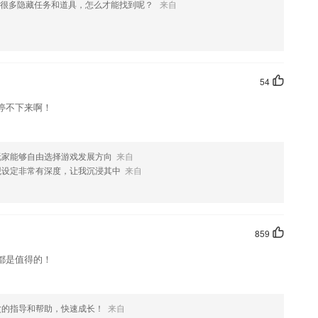
有很多隐藏任务和道具，怎么才能找到呢？
来自
让自己的好友及时看到。
《日语入门新手自学宝典》电子版
器便于随时使用。
54
停不下来啊！
知识点、题目制作课程视频，内容精简且主题突出，学生可以随时反复查
内容。
玩家能够自由选择游戏发展方向
来自
观设定非常有深度，让我沉浸其中
来自
化了版面效果，增加了功能模块，为保证您的使用体验，建议完成升
859
都是值得的！
父的指导和帮助，快速成长！
来自