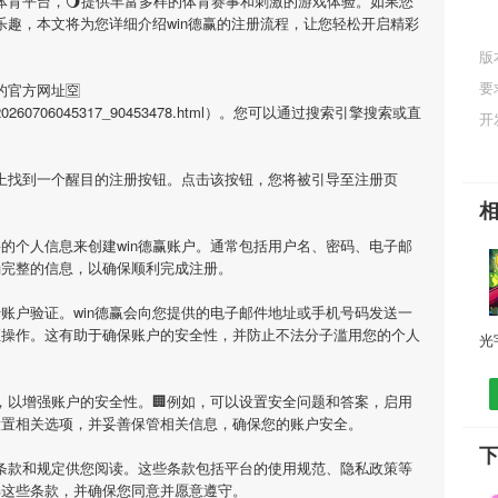
的体育平台，🌖提供丰富多样的体育赛事和刺激的游戏体验。如果您
乐趣，本文将为您详细介绍
win德赢
的注册流程，让您轻松开启精彩
版
要
的官方网址🈳
l/app_20260706045317_90453478.html）。您可以通过搜索引擎搜索或直
开
面上找到一个醒目的注册按钮。点击该按钮，您将被引导至注册页
要的个人信息来创建
win德赢
账户。通常包括用户名、密码、电子邮
确完整的信息，以确保顺利完成注册。
行账户验证。
win德赢
会向您提供的电子邮件地址或手机号码发送一
证操作。这有助于确保账户的安全性，并防止不法分子滥用您的个人
，以增强账户的安全性。🏢例如，可以设置安全问题和答案，启用
设置相关选项，并妥善保管相关信息，确保您的账户安全。
下
条款和规定供您阅读。这些条款包括平台的使用规范、隐私政策等
解这些条款，并确保您同意并愿意遵守。