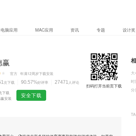
电脑应用
MAC应用
资讯
专题
设计奖
德赢
大
官方
年满12周岁
下载安装
时
51
次下载
90.57%
好评率
27471
人评论
扫码打开当前页下载
分
先下载
安全下载
德赢安装
T