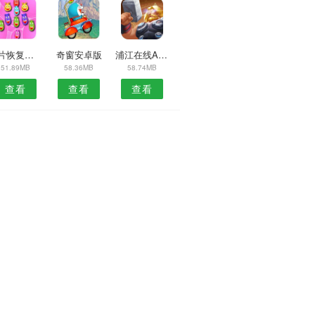
图片恢复助手安卓版
奇窗安卓版
浦江在线APP
51.89MB
58.36MB
58.74MB
查看
查看
查看