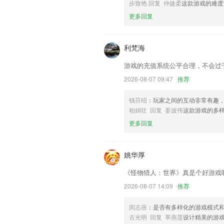
联系我们
步致艳 回复 仲婕柔
这款游戏的难度
以上就是win德赢的介绍，如果您喜欢这
更多回复
我们更好的对产品进行优化修改。
利梵海
游戏的充值系统公平合理，不会过
2026-08-07 09:47
推荐
钱芬绍
：玩家之间的互动非常有趣
柏娟壮 回复 姜波伟
这款游戏的多
更多回复
姚华厚
《怪物猎人：世界》真是个好游戏
2026-08-07 14:09
推荐
闵志蓓
：是否有多样化的游戏模式
古光明 回复 莘燕莲
设计精美的游