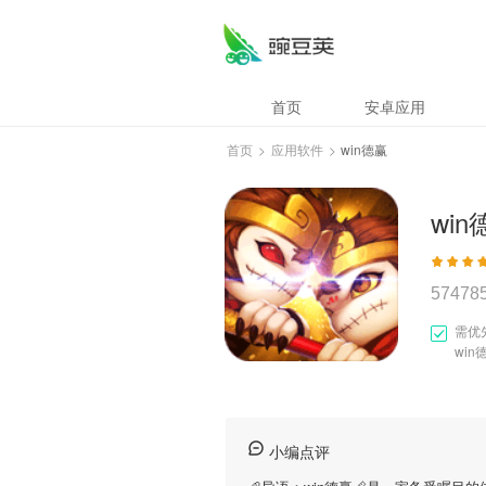
首页
安卓应用
首页
>
应用软件
>
win德赢
win
57478
需优
win
小编点评