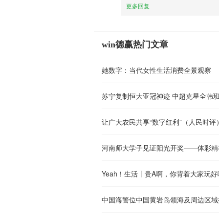
更多回复
win德赢热门文章
她数字：当代女性生活消费全景观察
苏宁复制恒大亚冠神迹 中超克星全韩
让广大农民共享“数字红利”（人民时评
河南师大学子见证阳光开奖——体彩精
Yeah！生活丨贵A啊，你背着大家玩好
中国海警位中国黄岩岛领海及周边区域