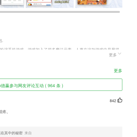
包.
色扮演手机游戏，游戏加入了很多魔法元素，人类在这款游戏中是显得
更多
同的地区的人们联盟起来战斗力会更高。
更多
案和考试试卷；
的，屏幕录制非常方便。
n德赢参与网友评论互动 ( 964 条 )
的平台，更省力更省心。
842
睛疼。
、无泡水承诺为您保驾护航;
这将取代所称的“清除缓存”
藏在其中的秘密
来自