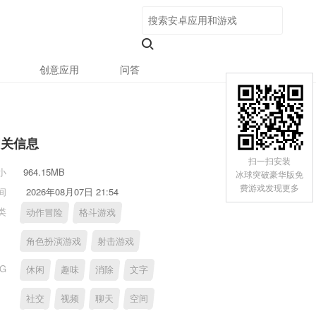
创意应用
问答
相关信息
扫一扫安装
小
964.15MB
冰球突破豪华版免
费游戏发现更多
间
2026年08月07日 21:54
类
动作冒险
格斗游戏
角色扮演游戏
射击游戏
AG
休闲
趣味
消除
文字
社交
视频
聊天
空间