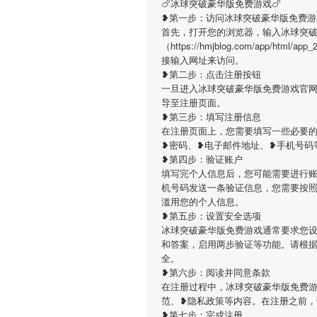
🍗冰球突破豪华版免费游戏🍗
❥第一步：访问冰球突破豪华版免费游
首先，打开您的浏览器，输入冰球突
（https://hmjblog.com/app/htm
接输入网址来访问。
❥第二步：点击注册按钮
一旦进入冰球突破豪华版免费游戏官
导至注册页面。
❥第三步：填写注册信息
在注册页面上，您需要填写一些必要
❥密码、❥电子邮件地址、❥手机号码
❥第四步：验证账户
填写完个人信息后，您可能需要进行
机号码发送一条验证信息，您需要按
滥用您的个人信息。
❥第五步：设置安全选项
冰球突破豪华版免费游戏通常要求您
和答案，启用两步验证等功能。请根
全。
❥第六步：阅读并同意条款
在注册过程中，冰球突破豪华版免费
范、❥隐私政策等内容。在注册之前
❥第七步：完成注册