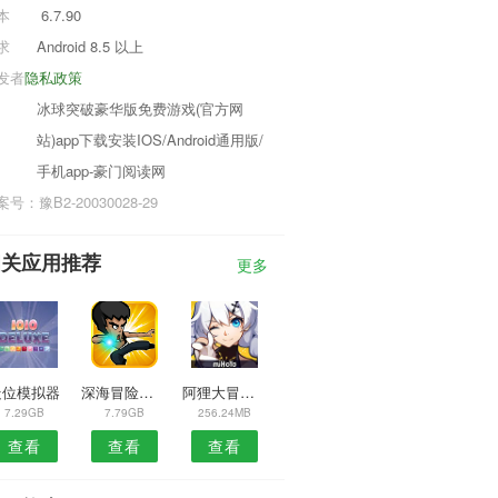
本
6.7.90
求
Android 8.5 以上
发者
隐私政策
冰球突破豪华版免费游戏(官方网
站)app下载安装IOS/Android通用版/
手机app-豪门阅读网
号：豫B2-20030028-29
相关应用推荐
更多
走位模拟器
深海冒险召唤神龙
阿狸大冒险无限钻石版
7.29GB
7.79GB
256.24MB
查看
查看
查看