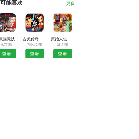
你可能喜欢
更多
疯猫竞技
古羌传奇单职业
原始人也疯狂
6.77GB
780.10MB
28.7MB
查看
查看
查看