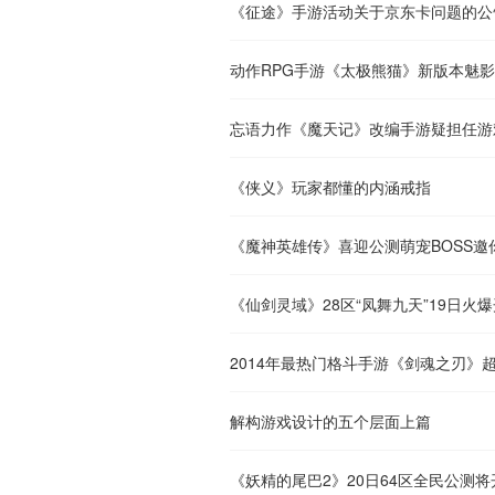
《征途》手游活动关于京东卡问题的公
动作RPG手游《太极熊猫》新版本魅
忘语力作《魔天记》改编手游疑担任游
《侠义》玩家都懂的内涵戒指
《魔神英雄传》喜迎公测萌宠BOSS邀
《仙剑灵域》28区“凤舞九天”19日火
2014年最热门格斗手游《剑魂之刃》
解构游戏设计的五个层面上篇
《妖精的尾巴2》20日64区全民公测将