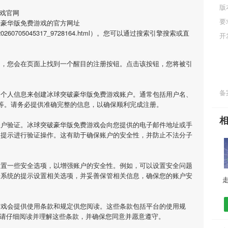
版
戏官网
要
破豪华版免费游戏的官方网址
l/app_20260705045317_9728164.html）。您可以通过搜索引擎搜索或直
开
网，您会在页面上找到一个醒目的注册按钮。点击该按钮，您将被引
备案
的个人信息来创建冰球突破豪华版免费游戏账户。通常包括用户名、
等。请务必提供准确完整的信息，以确保顺利完成注册。
账户验证。冰球突破豪华版免费游戏会向您提供的电子邮件地址或手
照提示进行验证操作。这有助于确保账户的安全性，并防止不法分子
设置一些安全选项，以增强账户的安全性。例如，可以设置安全问题
据系统的提示设置相关选项，并妥善保管相关信息，确保您的账户安
游戏会提供使用条款和规定供您阅读。这些条款包括平台的使用规
，请仔细阅读并理解这些条款，并确保您同意并愿意遵守。