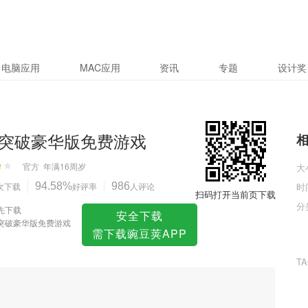
费游戏
电脑应用
MAC应用
资讯
专题
设计奖
突破豪华版免费游戏
官方
年满16周岁
大
次下载
94.58%
好评率
986
人评论
时
扫码打开当前页下载
分
先下载
安全下载
突破豪华版免费游戏
需下载豌豆荚APP
T