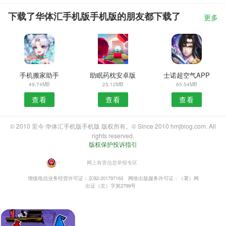
下载了华体汇手机版手机版的朋友都下载了
更多
手机搬家助手
助眠药枕安卓版
士诺超空气APP
49.74MB
25.12MB
65.54MB
查看
查看
查看
© 2010 至今 华体汇手机版手机版 版权所有。© Since 2010 hmjblog.com. All
rights reserved.
版权保护投诉指引
・
网上有害信息举报专区
增值电信业务经营许可证：京B2-201797163
网络出版服务许可证：（署）网
出证（京）字第2799号