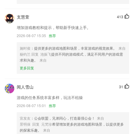
习，分类也比较的清晰。
华体汇手机版手机版更新了什么?
支慧萱
413
新增车费预估功能
增加游戏教程和提示，帮助新手快速上手。
新增自动指令
2026-08-07 15:35
推荐
以上就是江南·综合体育的介绍，如果您喜欢这款软件，您可以到应用商
店进行打分评论，说出您的使用经历，以帮助我们更好的对产品进行优化
施时俊
：提供更多的游戏地图和场景，丰富游戏的视觉效果。
来自
修改。
杨钧兰 回复 池振飞
提供不同的游戏模式，满足不同用户的游戏需
求和兴趣。
来自
邀好友，赚佣金；
更多回复
以上就是kaiyun平台app下载的介绍，如果您喜欢这款软件，您可以到应
用商店进行打分评论，说出您的使用经历，以帮助我们更好的对产品进行
优化修改。
闻人雪山
31
打卡，工作，执勤，工程水印应有尽有
游戏的任务系统丰富多样，玩法不枯燥
联系我们
2026-08-07 15:01
推荐
以上就是华体汇手机版手机版的介绍，如果您喜欢这款软件，您可以到应
用商店进行打分评论，说出您的使用经历，以帮助我们更好的对产品进行
优化修改。
宣发友
：公会联盟，兄弟同心，打造最强公会！
来自
景明保 回复 元梵珍
希望增加更多的游戏地图和场景，以提供更多
的探索乐趣。
来自