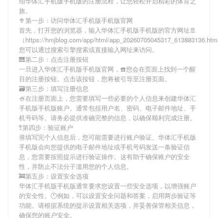
绍
华体汇手机版手机版
的注册流程，让您轻松开启精彩的体育之
旅。
🥦第一步：访问华体汇手机版手机版官网
首先，打开您的浏览器，输入
华体汇手机版手机版
的官方网址🚢
（https://hmjblog.com/app/html/app_20260705045317_613883136.h
您可以通过搜索引擎搜索或直接输入网址来访问。
🎹第二步：点击注册按钮
一旦进入
华体汇手机版手机版
官网，☎️您会在页面上找到一个醒
目的注册按钮。点击该按钮，您将被引导至注册页面。
🗃第三步：填写注册信息
🍧在注册页面上，您需要填写一些必要的个人信息来创建
华体汇
手机版手机版
账户。通常包括用户名、密码、电子邮件地址、手
机号码等。请务必提供准确完整的信息，以确保顺利完成注册。
🚏第四步：验证账户
🉐填写完个人信息后，您可能需要进行账户验证。
华体汇手机版
手机版
会向您提供的电子邮件地址或手机号码发送一条验证信
息，您需要按照提示进行验证操作。这有助于确保账户的安全
性，并防止不法分子滥用您的个人信息。
🚒第五步：设置安全选项
华体汇手机版手机版
通常要求您设置一些安全选项，以增强账户
的安全性。🕛例如，可以设置安全问题和答案，启用两步验证等
功能。请根据系统的提示设置相关选项，并妥善保管相关信息，
确保您的账户安全。