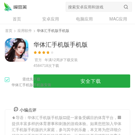
首页
安卓应用
电脑应用
MAC应用
资讯
专题
设计奖
创意应用
首页
>
应用软件
>
华体汇手机版手机版
问答
华体汇手机版手机版
官方
年满12周岁
下载安装
次下载
4584718
需优先下载
安全下载
华体汇手机版手机版安装
小编点评
🌵导语：
华体汇手机版手机版
⌨️是一家备受瞩目的体育平台，🏢
提供丰富多样的体育赛事和刺激的游戏体验。如果您想加入
华体
汇手机版手机版
的大家庭，参与其中的乐趣，本文将为您详细介