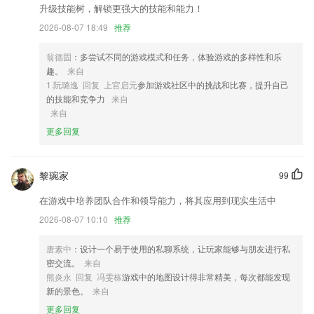
2,功能多多且值得信赖，更好去管理各位的手机电池。
升级技能树，解锁更强大的技能和能力！
3,想要预约的专家，在这里患者只需要动动手指即可预约到，预约快捷；
2026-08-07 18:49
推荐
4,自动获取最近公交站点进行步行的导航；
翁德固
：多尝试不同的游戏模式和任务，体验游戏的多样性和乐
5,“视界”多深，世界就多广。手机版，带给你专业的推广视界，世界即在
趣。
来自
你眼前。
1.阮璐逸 回复 上官启元
参加游戏社区中的挑战和比赛，提升自己
6,一件加速让你手机飞来，简单操作，便捷高效，为可信，才安全,我信
的技能和竞争力
来自
了！
来自
更多回复
华体汇手机版手机版软件优势
1.历年真题模块、历年真题包括近几年全真考试卷，全真模拟卷，实战模
拟考试;历年考题尽在其中，随时更新!
黎琬家
99
2.精选试题，结合章节练习、真题模考、考前押题，系统化备考，帮助考
在游戏中培养团队合作和领导能力，将其应用到现实生活中
生掌握难点要点，提高命中率
2026-08-07 10:10
推荐
3.深度挖掘匹配2265各年龄阶段的认知特征，进行不同程度的思维训练；
唐素中
：设计一个易于使用的私聊系统，让玩家能够与朋友进行私
4.：全新历史呈现方式。
密交流。
来自
5.老友记，几乎成为英语学习的必须推荐，也被奉为无法复制的美剧经
熊炎永 回复 冯雯栋
游戏中的地图设计得非常精美，每次都能发现
典。
新的景色。
来自
6.这里有很多的教学材料可以免费为你分享，只要你有时间就可以线上学
更多回复