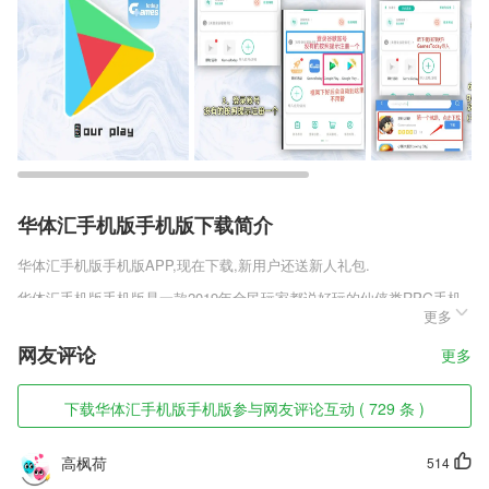
华体汇手机版手机版下载简介
华体汇手机版手机版
APP,现在下载,新用户还送新人礼包.
华体汇手机版手机版是一款2019年全民玩家都说好玩的仙侠类RPG手机
更多
游戏，游戏拥有高清精致的游戏画面，饱满的剧情故事，纯正的国风元素
加入其中，带领玩家感受原汁原味的仙侠体验，妖狐缘起首发版v1.0.1丰
网友评论
更多
富的副本BOSS，玩家可自由前往挑战，通过不断的冒险探索，寻找修仙
的奥妙。
下载华体汇手机版手机版参与网友评论互动 ( 729 条 )
华体汇手机版手机版软件特色
1,质量、安全管理:安全隐患早发现,质量进度好跟踪,检查情况一手掌握;
高枫荷
514