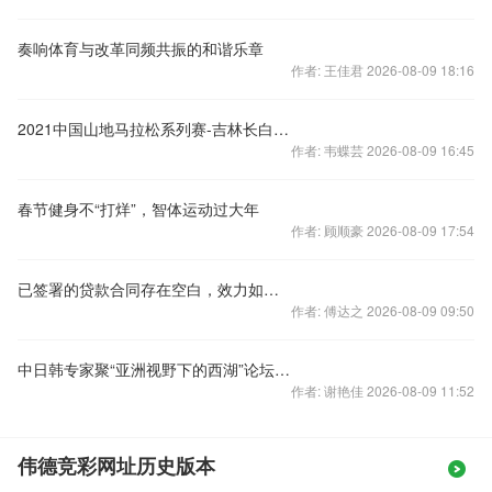
奏响体育与改革同频共振的和谐乐章
作者: 王佳君 2026-08-09 18:16
2021中国山地马拉松系列赛-吉林长白山站暨第二届长白山林海雪地
作者: 韦蝶芸 2026-08-09 16:45
春节健身不“打烊”，智体运动过大年
作者: 顾顺豪 2026-08-09 17:54
已签署的贷款合同存在空白，效力如何认定
作者: 傅达之 2026-08-09 09:50
中日韩专家聚“亚洲视野下的西湖”论坛探西湖文化亚洲影响力
作者: 谢艳佳 2026-08-09 11:52
伟德竞彩网址历史版本