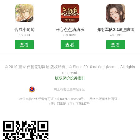
合成小葡萄
开心点点消消乐
弹射军队3D城堡防御
6.97GB
753.89MB
48.0MB
查看
查看
查看
© 2010 至今 伟德竞彩网址 版权所有。© Since 2010 daxiongtv.com . All rights
reserved.
版权保护投诉指引
・
网上有害信息举报专区
增值电信业务经营许可证：京ICP备19043480号-2
网络出版服务许可证：
（署）网出证（京）字第827号