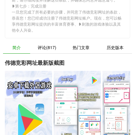
❥第七步：完成注册
一旦您完成了所有必要的步骤，并同意了伟德竞彩网址的条款，
恭喜您！您已经成功注册了伟德竞彩网址账户。现在，您可以畅
享伟德竞彩网址提供的丰富体育赛事、❥刺激的游戏体验以及其
他令人兴奋。
简介
评论(817)
热门文章
历史版本
伟德竞彩网址最新版截图