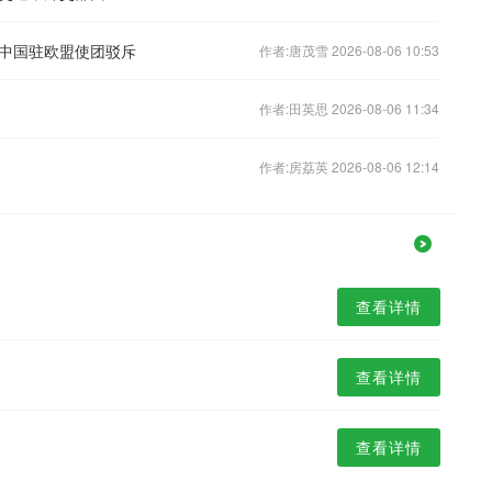
中国驻欧盟使团驳斥
作者:唐茂雪 2026-08-06 10:53
作者:田英思 2026-08-06 11:34
作者:房荔英 2026-08-06 12:14
查看详情
查看详情
查看详情