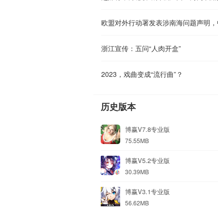
欧盟对外行动署发表涉南海问题声明，
浙江宣传：五问“人肉开盒”
2023，戏曲变成“流行曲”？
历史版本
博赢V7.8专业版
75.55MB
博赢V5.2专业版
30.39MB
博赢V3.1专业版
56.62MB