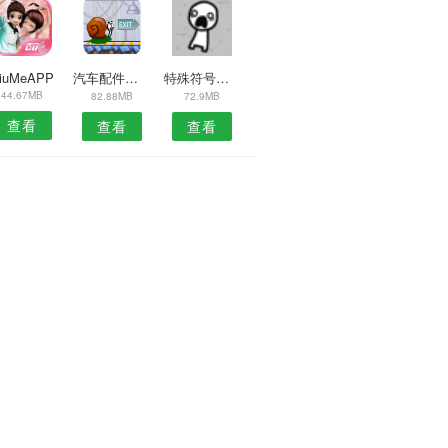
iuMeAPP
汽车配件大全安卓版
特殊符号键盘安卓版
44.67MB
82.88MB
72.9MB
查看
查看
查看