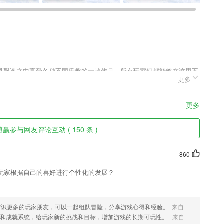
风飘逸之中享受各种不同乐趣的一款作品，所有玩家们都能够在这里不
更多
天地间只能够留下玩家们的飞升传说，游戏几乎涵盖了所有修仙的概
趣。
更多
经过专业培训，给你最专业的服务。
赢参与网友评论互动 ( 150 条 )
860
普通图片中分享。
玩家根据自己的喜好进行个性化的发展？
式，商户随时可以在此更换自己POS设备；
钟左右，让孩子保持良好的学习状态和兴趣；
结识更多的玩家朋友，可以一起组队冒险，分享游戏心得和经验。
来自
统和成就系统，给玩家新的挑战和目标，增加游戏的长期可玩性。
来自