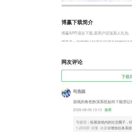
博赢下载简介
博赢
APP,现在下载,新用户还送新人礼包.
博赢是一款能够让玩家们沉浸在纯粹的古
断的修炼精进，创造出自己的逆天传说，
念，让每一位玩家们都能够畅爽的感受乐
网友评论
博赢软件特色
1,所有的2265护工都是有证书的，并且
下载博
2,零起点，初学者轻松学英语；
3,历年真题,尽在掌握,把握动态,决胜考试
司燕园
4,图+：将文字、语音或图片加密隐藏在
游戏的角色扮演系统如何？能否让
5,除了无卡收款则可以使用POS收款方
2026-08-06 13:13
推荐
6,结合儿童特点，课程编排控制在10分
韦紫瑶
：拓展游戏内的社交圈子，
博赢软件优势
1.武玛羽 回复 水灵珊
增加任务系