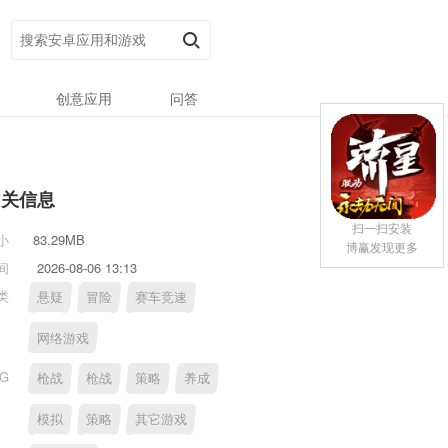
创意应用
问答
相关信息
扫一扫安装
小
83.29MB
博赢发现更多
间
2026-08-06 13:13
类
悬疑
冒险
赛车竞速
网络游戏
AG
枪战
枪战
策略
养成
模拟
策略
其它游戏