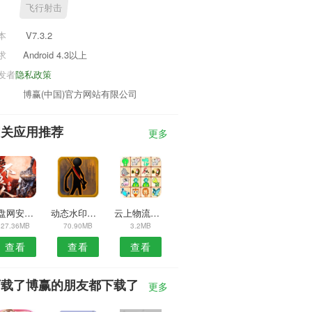
飞行射击
本
V7.3.2
求
Android 4.3以上
发者
隐私政策
博赢(中国)官方网站有限公司
相关应用推荐
更多
楼盘网安卓版
动态水印相机
云上物流安卓版
27.36MB
70.90MB
3.2MB
查看
查看
查看
下载了博赢的朋友都下载了
更多