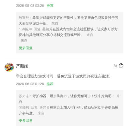
3,阅读热文的同时2265用户也看到了你的项目产品的宣传页，这就实现了
2026-08-08 03:26
推荐
新闻软件的广告推广效果。
4,可以优化手机电池，解决手机电量，延长手机待机时间；
甄富纯
：希望游戏能有更好的平衡性，避免某些角色或装备过于强
大而影响游戏平衡。
来自
5,课本教材还原，采用了百分百的教材还原学习内容，让用户们进行学
1.谭婉琳 回复 燕毓芳
在游戏内增加交流社区模块，让玩家可以方
习。
便地与其他玩家分享心得和交流游戏经验。
来自
6,【佳句解析】每个句子背面都有使用场景和具体应用范例，看了立刻明
来自
白怎么用。
更多回复
easybet登录口软件优势
1.所有购买购的课程都能在这里看到!
严顺姬
81
2.这里有知名的专业音乐老师引导和陪伴你一起认知、学习音乐。
学会合理规划游戏时间，避免沉迷于游戏而忽视现实生活。
3.可根据自身的需求自定义各种调式、节奏和旋律，更加贴合每个使用者
2026-08-08 01:28
推荐
的练习期望。
苏力志
：守护神器，增加防御力，让你无懈可击！快来抢购吧！
来
4.课程配备了人工智能自适应学习功能，帮助孩子快速有效地查漏补缺。
自
智能测评诊断孩子的薄弱环节，即时推送课程内容和调节习题难度，让孩
甘颖贝 回复 薛光贵
在主页上加入排行榜，鼓励玩家竞争并提高用
子精准发力补齐短板。
户参与度。
来自
5.您可以在线发布问题，系统会推动老师完成答案；
更多回复
6.有声点读，定义轻学习新方式