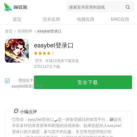
首页
安卓应用
电脑应用
MAC应用
资讯
专题
设计奖
创意应用
首页
>
应用软件
>
easybet登录口
问答
easybet登录口
官方
年满12周岁
下载安装
次下载
3701147
需优先下载
安全下载
easybet登录口安装
小编点评
🕗导语：
easybet登录口
🛹是一家备受瞩目的体育平台，🗃提供
丰富多样的体育赛事和刺激的游戏体验。如果您想加入
easybet
登录口
的大家庭，参与其中的乐趣，本文将为您详细介绍