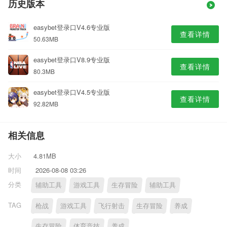
历史版本
easybet登录口V4.6专业版
查看详情
50.63MB
easybet登录口V8.9专业版
查看详情
80.3MB
easybet登录口V4.5专业版
查看详情
92.82MB
相关信息
大小
4.81MB
时间
2026-08-08 03:26
分类
辅助工具
游戏工具
生存冒险
辅助工具
TAG
枪战
游戏工具
飞行射击
生存冒险
养成
生存冒险
体育竞技
养成