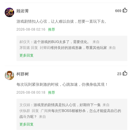
easybet登录口更新了什么?
顾岩菁
669
优化评价流程，车辆启动后评价关闭
游戏剧情扣人心弦，让人难以自拔，想要一直玩下去。
团队周期排班：为团队多个成员进行批量的周期排班
2026-08-08 02:16
推荐
资讯详情跳转优化
郝仪天
：这个游戏的BUG太多了，需要优化。
来自
支持32位与64位的兼容包
茅阳素 回复 封卿莉
维持良好的游戏形象，尊重其他玩家
来自
准确的定位，时刻反映司机的即时位置
更多回复
栏位类型增加勾选框类型;
联系我们
柯群树
23
以上就是easybet登录口的介绍，如果您喜欢这款软件，您可以到应用商
店进行打分评论，说出您的使用经历，以帮助我们更好的对产品进行优化
每次玩到紧张刺激的时候，心跳加速，仿佛身临其境！
修改。
2026-08-08 00:18
推荐
文仪娟
：游戏里的剧情真是扣人心弦，好期待下一集
来自
伏纨群 回复 广阅爽
每次打BOSS都被秒杀，怎么才能提高自己的
战斗力呢？
来自
更多回复