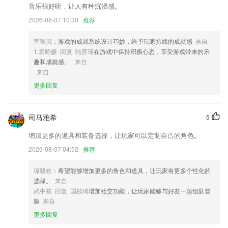
2,周边功能——查看周边用户、周边帖子，查看网友发帖位置
音乐很好听，让人有种沉浸感。
3,美术宝1对1通过线上一对一线上陪画教画的方式解决孩子课堂上老师照
2026-08-07 10:30
推荐
顾不到的问题、无人指导等一系列学画问题；课程结束后会有上课评价但
反馈给班主任老师，班主任老师会根据学生学习情况，并优化教学方案。
宣强贝
：游戏的成就系统设计巧妙，给予玩家持续的成就感
来自
4,在线业务：在线办 证、知识更新，海事维权、航运保险。
1.袁昭媛 回复 陆言瑾
在游戏中保持积极心态，享受游戏带来的乐
趣和成就感。
来自
5,手机图库轻松管理手机上所有图片，并按照片、视频、GIF归类、微信
来自
图片、qq图片归类;并自动查找系统隐藏及缓存图片，方便您清理垃圾图
更多回复
片;
6,知名大触
司马雅希
ll999app安卓官网软件优势
5
增加更多的道具和装备选择，让玩家可以定制自己的角色。
1.▼爱维云技术：可同时千人远程在线观看，为幼教机构打造互动教育平
台保驾护航
2026-08-07 04:52
推荐
2.所有的学习资料都是免费提供的，权威可靠的线上学习工具。
谭毅欢
：希望能够增加更多的角色和道具，让玩家有更多个性化的
3.有各种不同的设计模式主题可以让用户进行选择使用，对于即将毕业的
选择。
来自
用户
武中栋 回复 国枝琦
增加社交功能，让玩家能够与好友一起组队冒
险
来自
4.名校名师精选好课，覆盖四六级考研公共课专业课，在线观看流畅清
晰，随时随地离线学习。
更多回复
5.【2】用户可以根据自己的学习需要选择学习的书本；