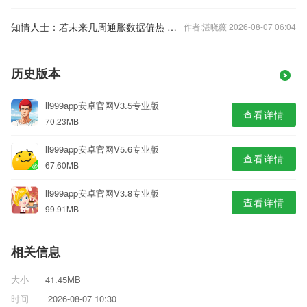
知情人士：若未来几周通胀数据偏热 沃什准备好加息
作者:湛晓薇 2026-08-07 06:04
历史版本
ll999app安卓官网V3.5专业版
查看详情
70.23MB
ll999app安卓官网V5.6专业版
查看详情
67.60MB
ll999app安卓官网V3.8专业版
查看详情
99.91MB
相关信息
大小
41.45MB
时间
2026-08-07 10:30