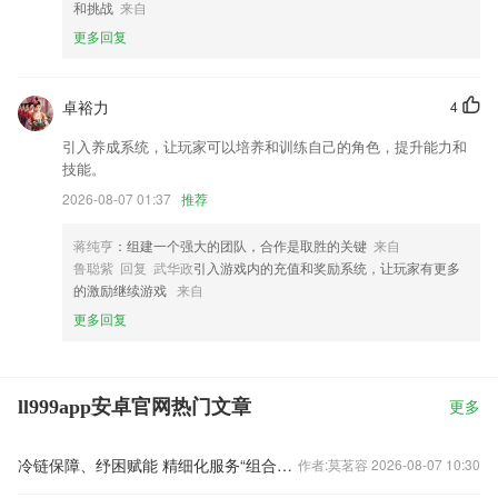
和挑战
来自
更多回复
卓裕力
4
引入养成系统，让玩家可以培养和训练自己的角色，提升能力和
技能。
2026-08-07 01:37
推荐
蒋纯亨
：组建一个强大的团队，合作是取胜的关键
来自
鲁聪紫 回复 武华政
引入游戏内的充值和奖励系统，让玩家有更多
的激励继续游戏
来自
更多回复
ll999app安卓官网热门文章
更多
冷链保障、纾困赋能 精细化服务“组合拳”护航冷饮远渡重洋走俏海外
作者:莫茗容 2026-08-07 10:30