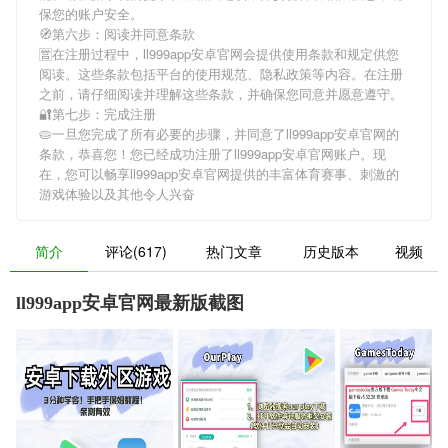
保您的账户安全。
🧭第六步：阅读并同意条款
🈺在注册过程中，
ll999app安卓官网
会提供使用条款和规定供您
阅读。这些条款包括平台的使用规范、隐私政策等内容。在注册
之前，请仔细阅读并理解这些条款，并确保您同意并愿意遵守。
🔐第七步：完成注册
🥧一旦您完成了所有必要的步骤，并同意了
ll999app安卓官网
的
条款，恭喜您！您已经成功注册了ll999app安卓官网账户。现
在，您可以畅享
ll999app安卓官网
提供的丰富体育赛事、刺激的
游戏体验以及其他令人兴奋
简介
评论(617)
热门文章
历史版本
视频
ll999app安卓官网最新版截图