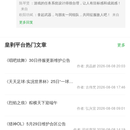
陈琴贤
：游戏的任务系统设计得很合理，让人有目标感和成就感！
来自
欧阳功斌
：拿起武器，与朋友一同组队，共同征服敌人吧！
来自
更多回复
皇剥平台热门文章
更多
《唱吧炫舞》30日停服更新维护公告
作者: 房晶娇 2026-08-08 20:03
《天天足球-实况世界杯》25日“一球成名”震撼开放
作者: 古伟梵 2026-08-08 17:46
《烈焰之痕》粽横天下迎端午
作者: 弘兴宜 2026-08-08 09:01
《猎神OL》5月29日维护合区公告
作者: 司徒亨国 2026-08-08 14:19