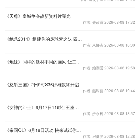
《天尊》皇城争夺战新资料片曝光
作者: 盛政霄 2026-08-08 17:32
《绝杀2014》组建你的足球梦之队 四大系统介绍
作者: 米娜奇 2026-08-08 16:00
《炮妹》同样的题材不同的画风 让二战变得萌萌哒
作者: 鲍澜爱 2026-08-08 19:58
《怒斩三国》2日9时S36奸雄数终开启
作者: 熊琛哲 2026-08-08 19:44
《女神的斗士》6月17日11时仙王座开启
作者: 步永树 2026-08-08 18:57
《帝国OL》6月18日活动 快来试试你的运气
作者: 房健灵 2026-08-08 12:28