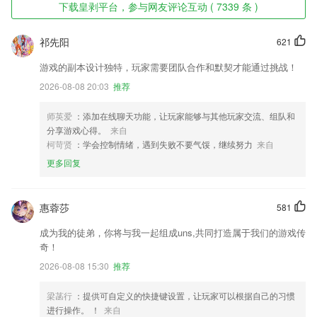
下载皇剥平台，参与网友评论互动 ( 7339 条 )
祁先阳
621
游戏的副本设计独特，玩家需要团队合作和默契才能通过挑战！
2026-08-08 20:03
推荐
师英爱
：添加在线聊天功能，让玩家能够与其他玩家交流、组队和
分享游戏心得。
来自
柯苛贤
：学会控制情绪，遇到失败不要气馁，继续努力
来自
更多回复
惠蓉莎
581
成为我的徒弟，你将与我一起组成uns,共同打造属于我们的游戏传
奇！
2026-08-08 15:30
推荐
梁菡行
：提供可自定义的快捷键设置，让玩家可以根据自己的习惯
进行操作。 ！
来自