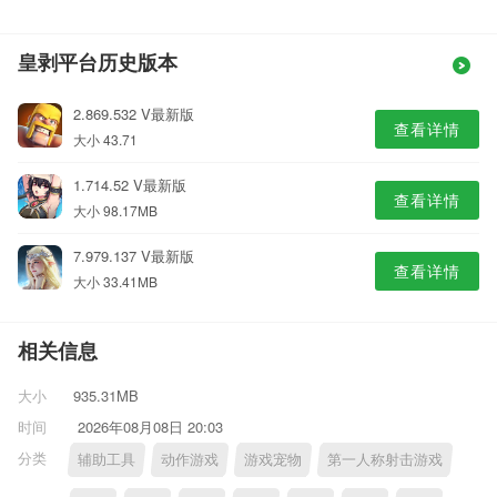
皇剥平台历史版本
2.869.532 V最新版
查看详情
大小 43.71
1.714.52 V最新版
查看详情
大小 98.17MB
7.979.137 V最新版
查看详情
大小 33.41MB
相关信息
大小
935.31MB
时间
2026年08月08日 20:03
分类
辅助工具
动作游戏
游戏宠物
第一人称射击游戏