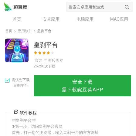
皇剥平台
首页
安卓应用
电脑应用
MAC应用
资讯
专题
设计奖
创意应用
首页
>
应用软件
>
皇剥平台
问答
皇剥平台
官方
年满16周岁
次下载
26290
需优先下载
安全下载
皇剥平台
需下载豌豆荚APP
软件教程
🌁皇剥平台🌁
❥第一步：访问皇剥平台官网
首先，打开您的浏览器，输入皇剥平台的官方网址