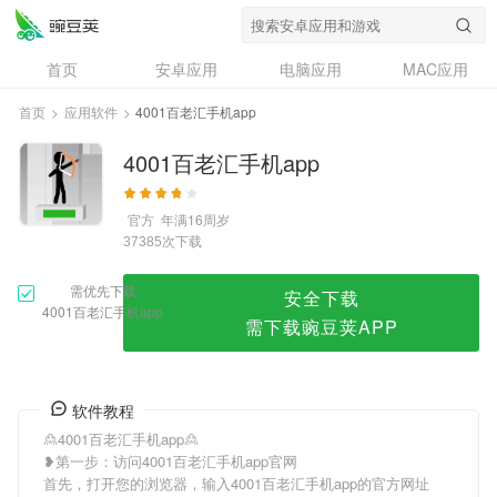
4001百老汇手机app
首页
安卓应用
电脑应用
MAC应用
资讯
专题
设计奖
创意应用
首页
>
应用软件
>
4001百老汇手机app
问答
4001百老汇手机app
官方
年满16周岁
次下载
37385
需优先下载
安全下载
4001百老汇手机app
需下载豌豆荚APP
软件教程
🙎4001百老汇手机app🙎
❥第一步：访问4001百老汇手机app官网
首先，打开您的浏览器，输入4001百老汇手机app的官方网址