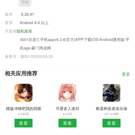
空间
版本
8.28.87
要求
Android 8.8 以上
开发者
隐私政策
4001百老汇手机appv6.3.6(官方)APP下载IOS/Android通用版/手
机app-豪门阅读网
备案号：豫B2-20030028-29
相关应用推荐
更多
模版冲锋吧我的四驱
可爱多人派对
桥梁构造者游乐场
6.59GB
8.4GB
257.65MB
查看
查看
查看