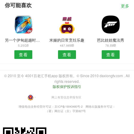
你可能喜欢
更多
另一个伊甸超越时空的猫2.0.705版本
米娅的日常烹饪乐趣
芭比娃娃魔法秀
5.25GB
487.98MB
78.5MB
查看
查看
查看
© 2010 至今 4001百老汇手机app 版权所有。© Since 2010 daxiongtv.com . All
rights reserved.
版权保护投诉指引
・
网上有害信息举报专区
增值电信业务经营许可证：京ICP备19043480号-2
网络出版服务许可证：
（署）网出证（京）字第827号