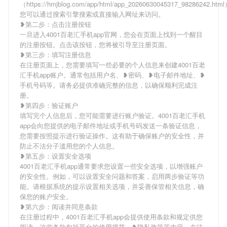
（https://hmjblog.com/app/html/app_20260630045317_98286242.ht
您可以通过搜索引擎搜索或直接输入网址来访问。
❥第二步：点击注册按钮
一旦进入4001百老汇手机app官网，您会在页面上找到一个醒目
的注册按钮。点击该按钮，您将被引导至注册页面。
❥第三步：填写注册信息
在注册页面上，您需要填写一些必要的个人信息来创建4001百老
汇手机app账户。通常包括用户名、❥密码、❥电子邮件地址、❥
手机号码等。请务必提供准确完整的信息，以确保顺利完成注
册。
❥第四步：验证账户
填写完个人信息后，您可能需要进行账户验证。4001百老汇手机
app会向您提供的电子邮件地址或手机号码发送一条验证信息，
您需要按照提示进行验证操作。这有助于确保账户的安全性，并
防止不法分子滥用您的个人信息。
❥第五步：设置安全选项
4001百老汇手机app通常要求您设置一些安全选项，以增强账户
的安全性。例如，可以设置安全问题和答案，启用两步验证等功
能。请根据系统的提示设置相关选项，并妥善保管相关信息，确
保您的账户安全。
❥第六步：阅读并同意条款
在注册过程中，4001百老汇手机app会提供使用条款和规定供您
阅读。这些条款包括平台的使用规范、❥隐私政策等内容。在注