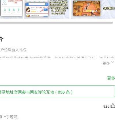
介
用户还送新人礼包.
意思的经典仙侠类动作冒险手游，每个玩家都可以进行飞行，而且玩家
更多
翼是需要玩家等级达到一定的程度才能进行开启的，当然玩家的羽翼是
色
更多
上就可以工作了。
地址官网参与网友评论互动 ( 836 条 )
、信托、FO等多领域，颠覆你的学习模式。
始，不断闯关深入学习
925
业业绩提升。
速上手游戏。
业，让家长可以监督孩子完成；