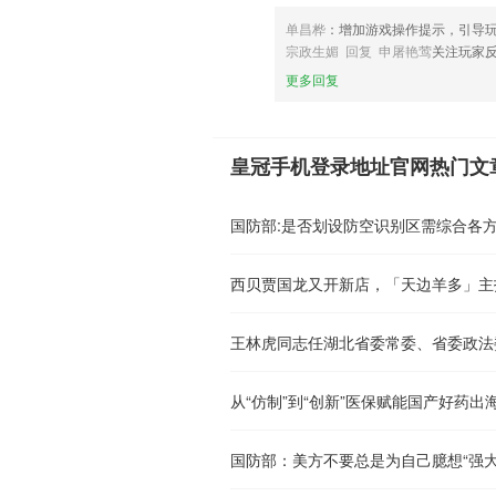
单昌桦
：增加游戏操作提示，引导
宗政生媚 回复 申屠艳莺
关注玩家反
更多回复
皇冠手机登录地址官网热门文
国防部:是否划设防空识别区需综合各
王林虎同志任湖北省委常委、省委政法
从“仿制”到“创新”医保赋能国产好药出
国防部：美方不要总是为自己臆想“强大