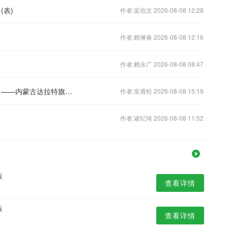
(表)
作者:蓝伯文 2026-08-08 12:28
作者:赖琳春 2026-08-08 12:16
作者:赖永广 2026-08-08 08:47
助力国家“双碳”目标 着力发展清洁能源 ——内蒙古达拉特旗城市推介会在京举办
作者:皇甫松 2026-08-08 15:19
作者:诸纪琦 2026-08-08 11:52
版
查看详情
版
查看详情