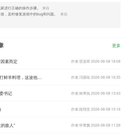
玩家进行正确的操作步骤。
来自
馈，及时修复游戏中的bug和问题。
来自
章
更多
方因素而定
作者:雷波翠 2026-08-08 18:08
西贝贾国龙又开新店，「天边羊多」主打鲜羊料理，这波他能东山再起吗？
作者:冯瑗咏 2026-08-08 16:35
委书记
作者:林菁纨 2026-08-08 13:43
海
作者:路翔堂 2026-08-08 15:16
的敌人”
作者:毕菁飘 2026-08-08 11:26