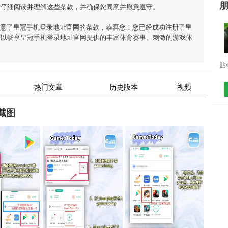
请仔细阅读并理解这些条款，并确保您同意并愿意遵守。
同意了
皇冠手机登录地址官网
的条款，恭喜您！您已经成功注册了皇
可以畅享
皇冠手机登录地址官网
提供的丰富体育赛事、刺激的游戏体
热门文章
历史版本
视频
截图