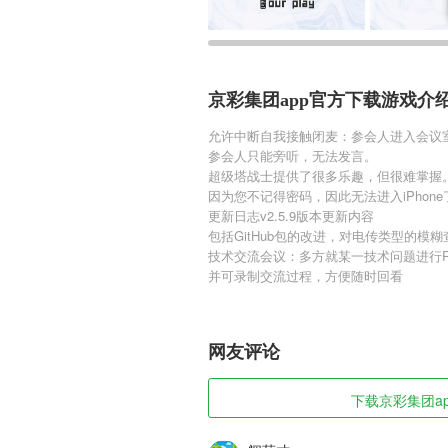
京彩集团app官方下载游戏介
允许中断自我接触闭麦：参会人进入会议
参会人只能旁听，无法发言。
超级塔战士提供了很多乐趣，但很难掌握
因为您不记得密码，因此无法进入iPhon
更新日志v2.5.9版本更新内容
包括GitHub包的改进，对电传类型的模
技术交流会议：多方就某一技术问题进行R
并可录制交流过程，方便随时回看
网友评论
下载京彩集团ap