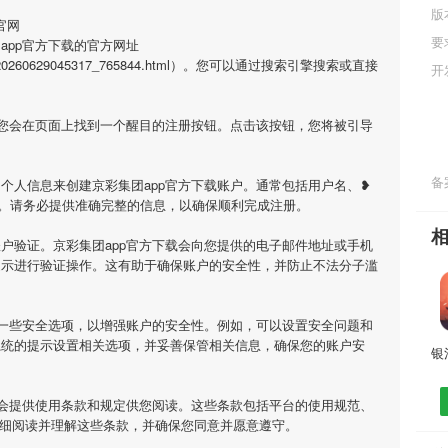
版
官网
要
app官方下载的官方网址
ml/app_20260629045317_765844.html）。您可以通过搜索引擎搜索或直接
开
，您会在页面上找到一个醒目的注册按钮。点击该按钮，您将被引导
备案
个人信息来创建京彩集团app官方下载账户。通常包括用户名、❥
。请务必提供准确完整的信息，以确保顺利完成注册。
户验证。京彩集团app官方下载会向您提供的电子邮件地址或手机
提示进行验证操作。这有助于确保账户的安全性，并防止不法分子滥
置一些安全选项，以增强账户的安全性。例如，可以设置安全问题和
系统的提示设置相关选项，并妥善保管相关信息，确保您的账户安
载会提供使用条款和规定供您阅读。这些条款包括平台的使用规范、
仔细阅读并理解这些条款，并确保您同意并愿意遵守。