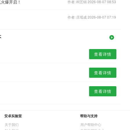
1点火爆开启！
作者: 柯艺锦 2026-08-07 08:53
作者: 庄瑶成 2026-08-07 07:19
本
查看详情
查看详情
查看详情
安卓实验室
帮助与支持
关于我们
用户帮助中心