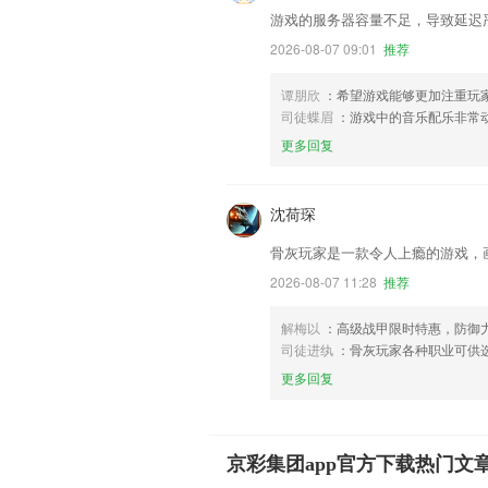
游戏的服务器容量不足，导致延迟
2026-08-07 09:01
推荐
谭朋欣
：希望游戏能够更加注重玩
司徒蝶眉
：游戏中的音乐配乐非常
更多回复
沈荷琛
骨灰玩家是一款令人上瘾的游戏，
2026-08-07 11:28
推荐
解梅以
：高级战甲限时特惠，防御
司徒进纨
：骨灰玩家各种职业可供
更多回复
京彩集团app官方下载热门文