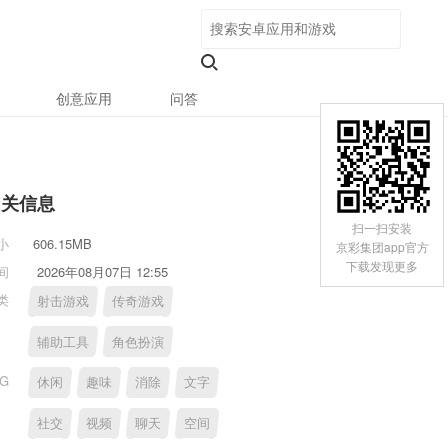
创意应用
问答
相关信息
扫一扫安装
小
606.15MB
京彩集团app官方
下载发现更多
间
2026年08月07日 12:55
类
射击游戏
传奇游戏
辅助工具
角色扮演
AG
休闲
趣味
消除
文字
社交
视频
聊天
空间