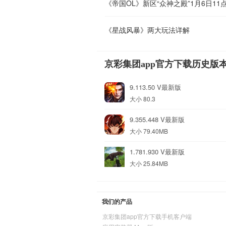
《帝国OL》新区“众神之殿”1月6日1
《星战风暴》两大玩法详解
京彩集团app官方下载历史版
9.113.50 V最新版
大小 80.3
9.355.448 V最新版
大小 79.40MB
1.781.930 V最新版
大小 25.84MB
我们的产品
京彩集团app官方下载手机客户端