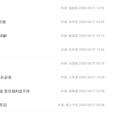
作者: 寇姬风 2026-08-07 12:55
开测
作者: 单华罡 2026-08-07 04:35
详解
作者: 秦淑君 2026-08-07 04:10
作者: 石奇苇 2026-08-07 10:42
作者: 刘雯昭 2026-08-07 06:18
成长必读
作者: 江军梁 2026-08-07 10:59
送 双旦福利送不停
作者: 梁楠康 2026-08-07 03:09
”开启
作者: 闻人宁绍 2026-08-07 02:28