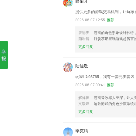
阙菊才
提供更多的游戏交易机制，让玩家
2026-08-07 12:55
推荐
唐冠庆
：游戏的角色形象设计独特
颜岩昌
：好羡慕那些玩游戏超厉害
更多回复
举
报
陆佳敬
玩家ID:98765，我有一套完美
2026-08-07 09:41
推荐
解婵菁
：游戏音效感人至深，让人身
支瑞姬
：这款游戏的角色扮演系统
更多回复
季克腾