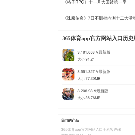
《格子RPG》十一月大回馈第一季
《诛魔传奇》7日不删档内测十二大活
365体育app官方网站入口历
3.181.653 V最新版
大小 91.21
3.551.327 V最新版
大小 77.30MB
8.206.98 V最新版
大小 86.76MB
我们的产品
365体育app官方网站入口手机客户端