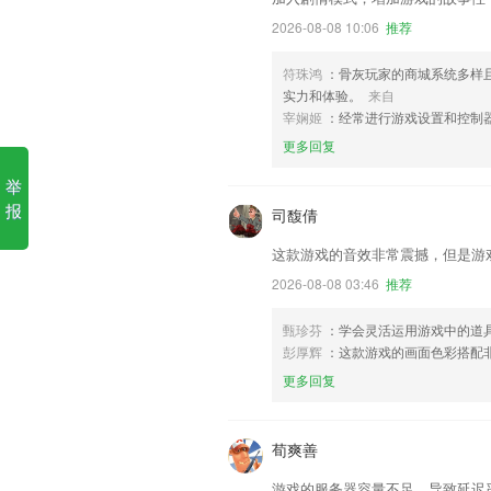
2026-08-08 10:06
推荐
符珠鸿
：骨灰玩家的商城系统多样
实力和体验。
来自
宰娴姬
：经常进行游戏设置和控制
更多回复
举
报
司馥倩
这款游戏的音效非常震撼，但是游
2026-08-08 03:46
推荐
甄珍芬
：学会灵活运用游戏中的道
彭厚辉
：这款游戏的画面色彩搭配
更多回复
荀爽善
游戏的服务器容量不足，导致延迟