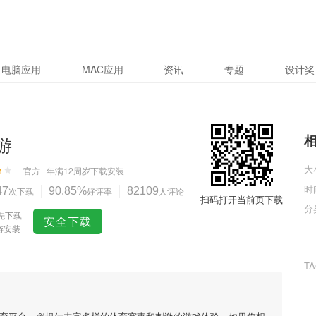
电脑应用
MAC应用
资讯
专题
设计奖
游
大
官方
年满12周岁
下载安装
时
47
次下载
90.85%
好评率
82109
人评论
扫码打开当前页下载
分
先下载
安全下载
游安装
T