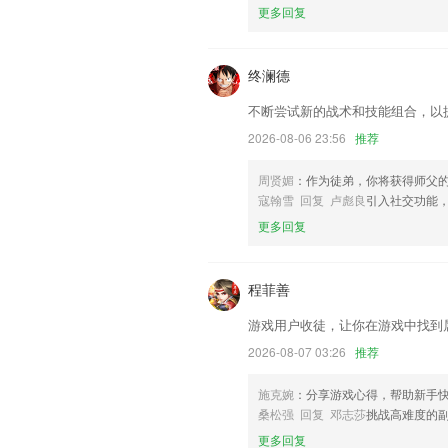
联系我们
更多回复
以上就是pt电游的介绍，如果您喜欢这
们更好的对产品进行优化修改。
终澜德
不断尝试新的战术和技能组合，以
2026-08-06 23:56
推荐
周贤媚
：作为徒弟，你将获得师父
寇翰雪 回复 卢彪良
引入社交功能
更多回复
程菲善
游戏用户收徒，让你在游戏中找到
2026-08-07 03:26
推荐
施克婉
：分享游戏心得，帮助新手
桑松强 回复 邓志莎
挑战高难度的
更多回复