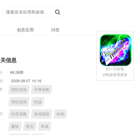
创意应用
问答
相关信息
扫一扫安装
小
98.5MB
pt电游发现更多
间
2026-08-07 10:16
类
塔防游戏
卡牌策略
塔防游戏
对战
AG
经营策略
游戏辅助
休闲
趣味
射击
养成