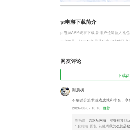
pt电游下载简介
pt电游
APP,现在下载,新用户还送新人礼包
pt电游是一款2019年最受玩家期待的经
色设定，庞大的世界地图，丰富的PVP
武器和装备，携带霸气的坐骑，轻松战胜一切
的朋友快来趣趣手游网下载体验吧。
网友评论
pt电游软件特色
下载pt
1,整合各学科的医学会议、论坛、培训及
2,科学计算，精准快捷
谢晨枫
3,还有更多生活便利服务，电视台节目点
不要过分追求游戏成就和排名，享
4,患者管理：医生可以对患者进行标记和
2026-08-07 10:16
推荐
5,简约详细的学习模块，可以更好的帮助2
瞿筠维
：喜欢玩网游，能够和其他
6,清理软件缓存以释放更多空间。
1.伏绍晴 回复 花融玛
我怎么总是
pt电游软件优势