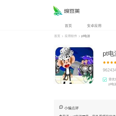
首页
安卓应用
首页
>
应用软件
>
pt电游
pt电
96243
需优
pt电
小编点评