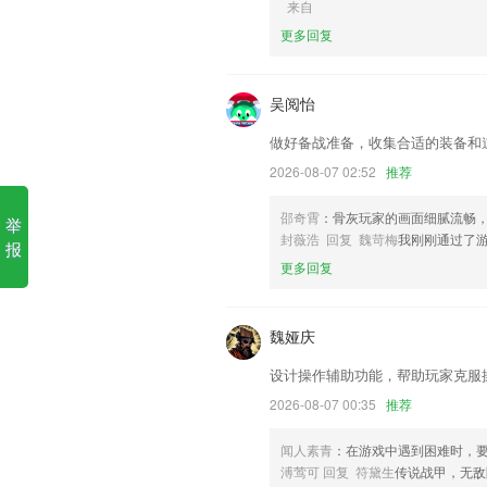
来自
更多回复
1.从没有学习APP如此懂你！
2.适应各个学习阶段的各类型单词课本任
吴阅怡
3.宝宝成长日新月异，可可狮根据宝宝每
题，让宝宝在玩乐中健康成长
做好备战准备，收集合适的装备和
4.*读一读，读诗百遍，其意自现。
2026-08-07 02:52
推荐
5.经过运用这款学习东西是能够帮助小伙
邵奇霄
：骨灰玩家的画面细腻流畅
举
6.·选择课程并报名参与培训，亦可查看
封薇浩 回复 魏苛梅
我刚刚通过了
报
pt电游更新了什么?
更多回复
大文件打印功能更改为免费使用
图片新增支持圆角和描边功能，自定义排
魏娅庆
增加道亨私有化瓦片服务
设计操作辅助功能，帮助玩家克服
隐私权限更新
2026-08-07 00:35
推荐
第一版更新
闻人素青
：在游戏中遇到困难时，
更换launcher3
溥莺可 回复 符黛生
传说战甲，无敌