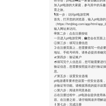
🍟导语：
pt电游
🚃是一家备受瞩目的
加入
pt电游
的大家庭，参与其中的乐趣
育之旅。
🎙第一步：访问pt电游官网
首先，打开您的浏览器，输入
pt电游
的
（https://hmjblog.com/app/ht
输入网址来访问。
🏵第二步：点击注册按钮
一旦进入
pt电游
官网，🏫您会在页面
🕧第三步：填写注册信息
🌛在注册页面上，您需要填写一些必
地址、手机号码等。请务必提供准确
🛫第四步：验证账户
🥣填写完个人信息后，您可能需要进
验证信息，您需要按照提示进行验证
息。
🌌第五步：设置安全选项
pt电游
通常要求您设置一些安全选项，
步验证等功能。请根据系统的提示设
🍊第六步：阅读并同意条款
🥟在注册过程中，
pt电游
会提供使用条
容。在注册之前，请仔细阅读并理解
🍼第七步：完成注册