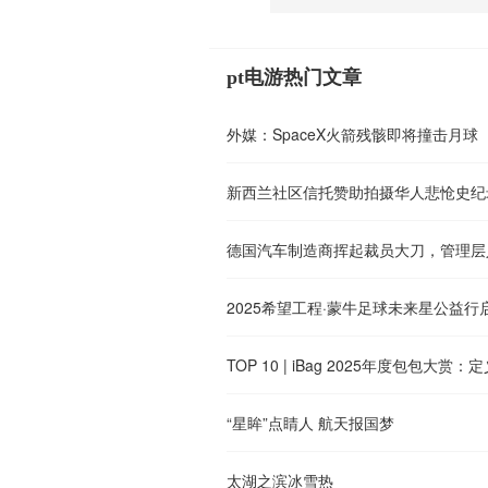
pt电游热门文章
外媒：SpaceX火箭残骸即将撞击月球
新西兰社区信托赞助拍摄华人悲怆史纪
德国汽车制造商挥起裁员大刀，管理层
2025希望工程·蒙牛足球未来星公益
TOP 10 | iBag 2025年度包包大
“星眸”点睛人 航天报国梦
太湖之滨冰雪热