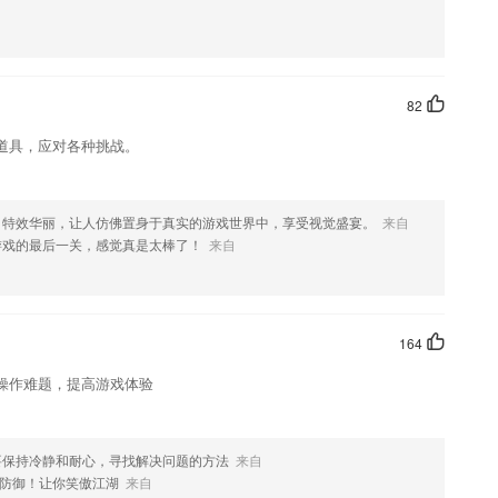
您选择
2265安卓网月不同的发展特点，以月龄为单位设定不同的连续教养主
82
道具，应对各种挑战。
伴们将学习专注力进行提高的哦
，特效华丽，让人仿佛置身于真实的游戏世界中，享受视觉盛宴。
来自
培训机构、培训地址、开课时间及班主任联系方式等信息
游戏的最后一关，感觉真是太棒了！
来自
版就更得心应手了
164
操作难题，提高游戏体验
要保持冷静和耐心，寻找解决问题的方法
来自
防御！让你笑傲江湖
来自