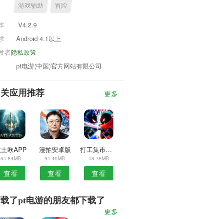
游戏辅助
冒险
本
V4.2.9
求
Android 4.1以上
发者
隐私政策
pt电游(中国)官方网站有限公司
相关应用推荐
更多
土欧APP
漫拍安卓版
打工集市安卓版
64.84MB
94.49MB
48.78MB
查看
查看
查看
载了pt电游的朋友都下载了
更多