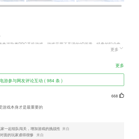
.
典传奇战歌类RPG手机游戏，游戏采用了高清的3D画质，经典的职业角
更多
自由对战玩法，热血的战斗等你参与，展示角色炫酷的技能，搭配强大的
强大的对手，还在犹豫什么?喜欢这款铸剑师安卓版v1.0.101游戏
更多
电游参与网友评论互动 ( 984 条 )
课程；
668
播等，让你足不出户，了解牡丹身边事。
受游戏本身才是最重要的
备注，方便管理和记忆。
265用户强化知识点记忆；
玩家一起组队闯关，增加游戏的挑战性
来自
被对面的玩家虐得很惨
来自