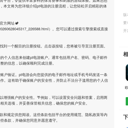
体育平台，🍨提供丰富多样的体育赛事和刺激的游戏体验。如果您想
，本文将为您详细介绍
pt电游
的注册流程，让您轻松开启精彩的体
版
要
官方网址🏕
ml/app_20260628045317_226588.html）。您可以通过搜索引擎搜索或直接
开
上找到一个醒目的注册按钮。点击该按钮，您将被引导至注册页面。
要的个人信息来创建
pt电游
账户。通常包括用户名、密码、电子邮件
完整的信息，以确保顺利完成注册。
行账户验证。
pt电游
会向您提供的电子邮件地址或手机号码发送一条
操作。这有助于确保账户的安全性，并防止不法分子滥用您的个人信
欧
以增强账户的安全性。🌴例如，可以设置安全问题和答案，启用两
置相关选项，并妥善保管相关信息，确保您的账户安全。
款和规定供您阅读。这些条款包括平台的使用规范、隐私政策等内
下
这些条款，并确保您同意并愿意遵守。