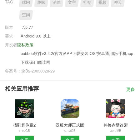
TAG
休闲
趣味
消除
文字
社交
视频
聊天
空间
版本
7.5.77
要求
Android 8.6 以上
开发者
隐私政策
bobbob软件v3.4.2(官方)APP下载安装IOS/安卓通用版/手机app
下载-豪门阅读网
备案号：豫B2-20030028-29
相关应用推荐
更多
找到算你赢2
汉服大师正式版
神兽赤壁连盟
1.10GB
0.13GB
39.2MB
查看
查看
查看