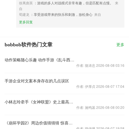
徐离彪英
：游戏的多人对战模式非常有趣，但是匹配有点慢。
来
自
荀建龙
：享受游戏带来的快乐和刺激，放松身心
来自
更多回复
bobbob软件热门文章
更多
动作策略随心乐趣 动作手游《乱斗西游》评测视频
作者: 骆涛忠 2026-08-08 03:16
手游企业对文案本身存在的几点误区
作者: 伊厚贞 2026-08-07 17:04
小林志玲牵手《女神联盟》史上最高发布会
作者: 施鸣菡 2026-08-08 00:20
《崩坏学园2》周边价值猜猜猜 惊喜等你来
作者: 骆伊建 2026-08-07 19:58