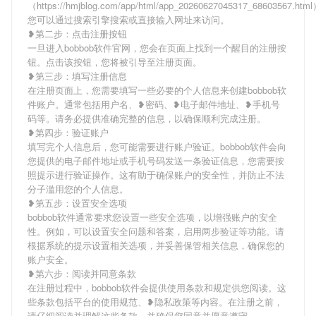
（https://hmjblog.com/app/html/app_20260627045317_68603567.ht
您可以通过搜索引擎搜索或直接输入网址来访问。
❥第二步：点击注册按钮
一旦进入bobbob软件官网，您会在页面上找到一个醒目的注册按
钮。点击该按钮，您将被引导至注册页面。
❥第三步：填写注册信息
在注册页面上，您需要填写一些必要的个人信息来创建bobbob软
件账户。通常包括用户名、❥密码、❥电子邮件地址、❥手机号
码等。请务必提供准确完整的信息，以确保顺利完成注册。
❥第四步：验证账户
填写完个人信息后，您可能需要进行账户验证。bobbob软件会向
您提供的电子邮件地址或手机号码发送一条验证信息，您需要按
照提示进行验证操作。这有助于确保账户的安全性，并防止不法
分子滥用您的个人信息。
❥第五步：设置安全选项
bobbob软件通常要求您设置一些安全选项，以增强账户的安全
性。例如，可以设置安全问题和答案，启用两步验证等功能。请
根据系统的提示设置相关选项，并妥善保管相关信息，确保您的
账户安全。
❥第六步：阅读并同意条款
在注册过程中，bobbob软件会提供使用条款和规定供您阅读。这
些条款包括平台的使用规范、❥隐私政策等内容。在注册之前，
请仔细阅读并理解这些条款，并确保您同意并愿意遵守。