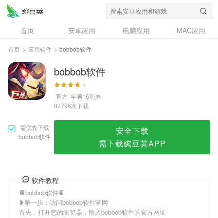
bobbob软件
首页
安卓应用
电脑应用
MAC应用
资讯
专题
设计奖
创意应用
首页
>
应用软件
>
bobbob软件
问答
bobbob软件
官方
年满16周岁
次下载
82796
需优先下载
安全下载
bobbob软件
需下载豌豆荚APP
软件教程
🍫bobbob软件🍫
❥第一步：访问bobbob软件官网
首先，打开您的浏览器，输入bobbob软件的官方网址