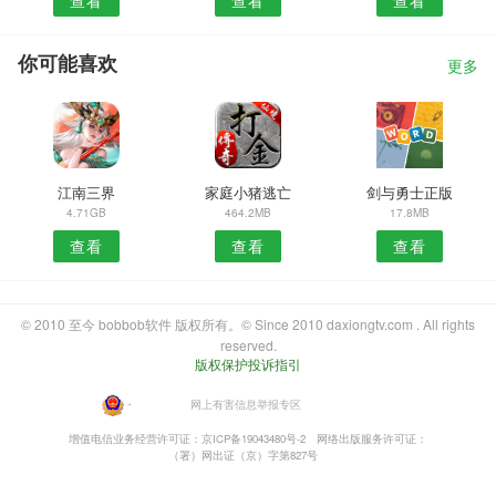
你可能喜欢
更多
江南三界
家庭小猪逃亡
剑与勇士正版
4.71GB
464.2MB
17.8MB
查看
查看
查看
© 2010 至今 bobbob软件 版权所有。© Since 2010 daxiongtv.com . All rights
reserved.
版权保护投诉指引
・
网上有害信息举报专区
增值电信业务经营许可证：京ICP备19043480号-2
网络出版服务许可证：
（署）网出证（京）字第827号