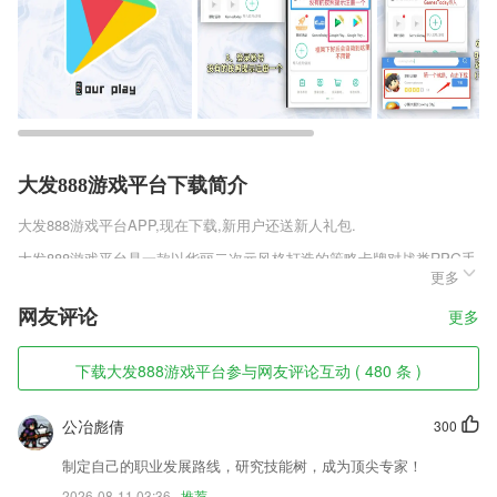
大发888游戏平台下载简介
大发888游戏平台
APP,现在下载,新用户还送新人礼包.
大发888游戏平台是一款以华丽二次元风格打造的策略卡牌对战类RPG手
更多
机游戏，游戏中有最精致的战斗画面，还有大量的二次元美少女让你收
集，游戏里的角色技能非常的酷炫，完美还原动漫里的设定，各种动漫角
网友评论
更多
色人物等你来收集，丰富的养成乐趣，提升每位角色的属性才是最重要的
事，打造你的最强二次元角色!
下载大发888游戏平台参与网友评论互动 ( 480 条 )
大发888游戏平台软件特色
1,拥有三大特色功能：
公冶彪倩
300
2,【动态信息】机构运营实况、优惠信息、近期活动时时更新,不错过任
制定自己的职业发展路线，研究技能树，成为顶尖专家！
何精彩
2026-08-11 03:36
推荐