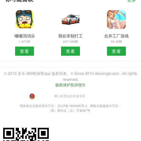
更多
嘟嘟消消乐
我在宋朝打工
合并工厂游戏
1.87GB
257.39MB
55.5MB
查看
查看
查看
© 2010 至今 360吧体育app 版权所有。© Since 2010 daxiongtv.com . All rights
reserved.
版权保护投诉指引
・
网上有害信息举报专区
增值电信业务经营许可证：京ICP备19043480号-2
网络出版服务许可证：
（署）网出证（京）字第827号