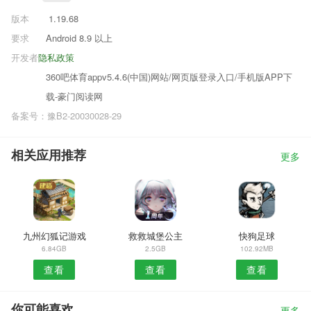
版本
1.19.68
要求
Android 8.9 以上
开发者
隐私政策
360吧体育appv5.4.6(中国)网站/网页版登录入口/手机版APP下
载-豪门阅读网
备案号：豫B2-20030028-29
相关应用推荐
更多
九州幻狐记游戏
救救城堡公主
快狗足球
6.84GB
2.5GB
102.92MB
查看
查看
查看
你可能喜欢