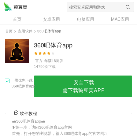
360吧体育app
首页
安卓应用
电脑应用
MAC应用
资讯
专题
设计奖
创意应用
首页
>
应用软件
>
360吧体育app
问答
360吧体育app
官方
年满16周岁
次下载
14790
需优先下载
安全下载
360吧体育app
需下载豌豆荚APP
软件教程
🛥360吧体育app🛥
❥第一步：访问360吧体育app官网
首先，打开您的浏览器，输入360吧体育app的官方网址