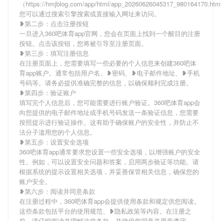
（https://hmjblog.com/app/html/app_20260626045317_980164170.h
您可以通过搜索引擎搜索或直接输入网址来访问。
❥第二步：点击注册按钮
一旦进入360吧体育app官网，您会在页面上找到一个醒目的注册
按钮。点击该按钮，您将被引导至注册页面。
❥第三步：填写注册信息
在注册页面上，您需要填写一些必要的个人信息来创建360吧体
育app账户。通常包括用户名、❥密码、❥电子邮件地址、❥手机
号码等。请务必提供准确完整的信息，以确保顺利完成注册。
❥第四步：验证账户
填写完个人信息后，您可能需要进行账户验证。360吧体育app会
向您提供的电子邮件地址或手机号码发送一条验证信息，您需要
按照提示进行验证操作。这有助于确保账户的安全性，并防止不
法分子滥用您的个人信息。
❥第五步：设置安全选项
360吧体育app通常要求您设置一些安全选项，以增强账户的安全
性。例如，可以设置安全问题和答案，启用两步验证等功能。请
根据系统的提示设置相关选项，并妥善保管相关信息，确保您的
账户安全。
❥第六步：阅读并同意条款
在注册过程中，360吧体育app会提供使用条款和规定供您阅读。
这些条款包括平台的使用规范、❥隐私政策等内容。在注册之
前，请仔细阅读并理解这些条款，并确保您同意并愿意遵守。