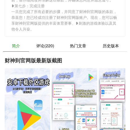
❥第七步：完成注册
一旦您完成了所有必要的步骤，并同意了财神到官网版的条款，
恭喜您！您已经成功注册了财神到官网版账户。现在，您可以畅
享财神到官网版提供的丰富体育赛事、❥刺激的游戏体验以及其
他令人兴奋。
简介
评论(220)
热门文章
历史版本
财神到官网版最新版截图