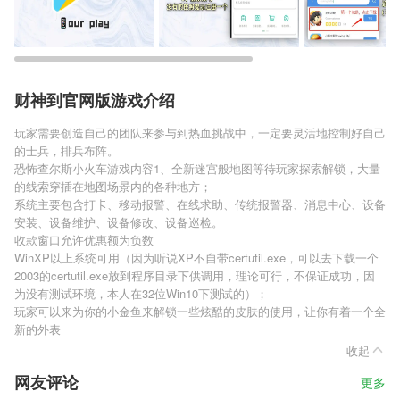
财神到官网版游戏介绍
玩家需要创造自己的团队来参与到热血挑战中，一定要灵活地控制好自己
的士兵，排兵布阵。
恐怖查尔斯小火车游戏内容1、全新迷宫般地图等待玩家探索解锁，大量
的线索穿插在地图场景内的各种地方；
系统主要包含打卡、移动报警、在线求助、传统报警器、消息中心、设备
安装、设备维护、设备修改、设备巡检。
收款窗口允许优惠额为负数
WinXP以上系统可用（因为听说XP不自带certutil.exe，可以去下载一个
2003的certutil.exe放到程序目录下供调用，理论可行，不保证成功，因
为没有测试环境，本人在32位Win10下测试的）；
玩家可以来为你的小金鱼来解锁一些炫酷的皮肤的使用，让你有着一个全
新的外表
收起
网友评论
更多