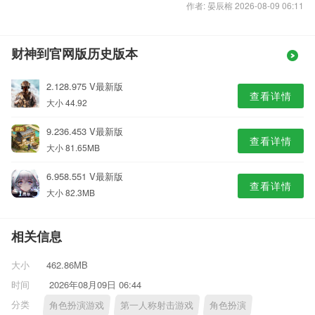
作者: 晏辰榕 2026-08-09 06:11
财神到官网版历史版本
2.128.975 V最新版
查看详情
大小 44.92
9.236.453 V最新版
查看详情
大小 81.65MB
6.958.551 V最新版
查看详情
大小 82.3MB
相关信息
大小
462.86MB
时间
2026年08月09日 06:44
分类
角色扮演游戏
第一人称射击游戏
角色扮演