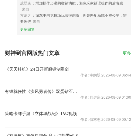
成翠康
：增加操作步骤的撤销功能，避免玩家错误操作的后悔感
来自
方霭之
：游戏中的竞技场玩法很刺激，但是匹配系统不够公平，需
要改进
来自
更多回复
财神到官网版热门文章
更多
《天天挂机》24日开新服铜制重剑
作者: 幸朗翠 2026-08-09 06:44
有钱就任性《疾风勇者传》双蛋钻石免费领
作者: 师进宗 2026-08-09 01:00
策略卡牌手游《立体城战纪》TVC视频
作者: 傅寒惠 2026-08-09 00:12
《有妖气》充值得积分 私人订制带你飞