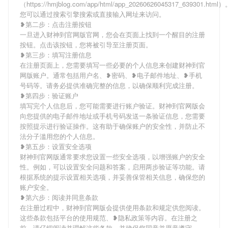
（https://hmjblog.com/app/html/app_20260626045317_639301.html
您可以通过搜索引擎搜索或直接输入网址来访问。
❥第二步：点击注册按钮
一旦进入财神到官网版官网，您会在页面上找到一个醒目的注册
按钮。点击该按钮，您将被引导至注册页面。
❥第三步：填写注册信息
在注册页面上，您需要填写一些必要的个人信息来创建财神到官
网版账户。通常包括用户名、❥密码、❥电子邮件地址、❥手机
号码等。请务必提供准确完整的信息，以确保顺利完成注册。
❥第四步：验证账户
填写完个人信息后，您可能需要进行账户验证。财神到官网版会
向您提供的电子邮件地址或手机号码发送一条验证信息，您需要
按照提示进行验证操作。这有助于确保账户的安全性，并防止不
法分子滥用您的个人信息。
❥第五步：设置安全选项
财神到官网版通常要求您设置一些安全选项，以增强账户的安全
性。例如，可以设置安全问题和答案，启用两步验证等功能。请
根据系统的提示设置相关选项，并妥善保管相关信息，确保您的
账户安全。
❥第六步：阅读并同意条款
在注册过程中，财神到官网版会提供使用条款和规定供您阅读。
这些条款包括平台的使用规范、❥隐私政策等内容。在注册之
前，请仔细阅读并理解这些条款，并确保您同意并愿意遵守。