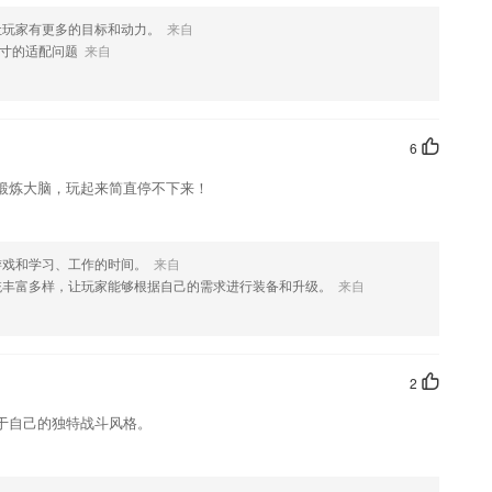
让玩家有更多的目标和动力。
来自
间收到推送，不错过同好间的即时沟通
寸的适配问题
来自
的介绍，如果您喜欢这款软件，您可以到应用商店进行打分评论，说出您的
优化修改。
6
锻炼大脑，玩起来简直停不下来！
游戏和学习、工作的时间。
来自
统丰富多样，让玩家能够根据自己的需求进行装备和升级。
来自
2
于自己的独特战斗风格。