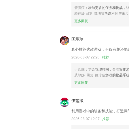
系统初始版本
管鹏恒
：增加更多的任务和挑战，
如果有新的评论回复及点赞，您将第一时
赖祥瑗 回复 谭明霭
考虑不同屏幕尺
联系我们
更多回复
以上就是kdpay钱包app下载最新版
使用经历，以帮助我们更好的对产品进行
匡承玲
真心推荐这款游戏，不仅有趣还能
2026-08-07 22:20
推荐
于真胜
：学会管理时间，合理安排
从绿娣 回复 姬珍信
游戏的物品系
更多回复
伊莲淑
利用游戏中的装备和技能，打造属
2026-08-07 12:07
推荐