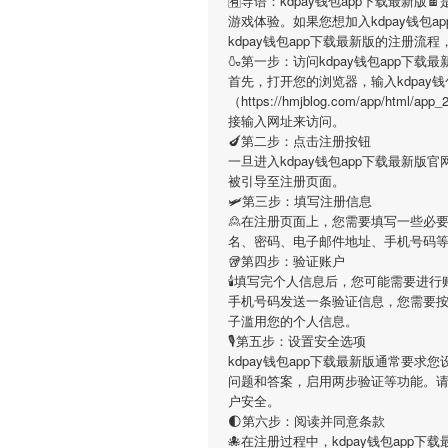
🈶导语：
kdpay钱包app下载最新版

游戏体验。如果您想加入
kdpay钱包
kdpay钱包app下载最新版
的注册流程
🍶第一步：访问kdpay钱包app下载
首先，打开您的浏览器，输入
kdpay
（https://hmjblog.com/app/htm
接输入网址来访问。
🍆第二步：点击注册按钮
一旦进入
kdpay钱包app下载最新版
官
被引导至注册页面。
🛩第三步：填写注册信息
🙎在注册页面上，您需要填写一些必
名、密码、电子邮件地址、手机号码
🥡第四步：验证账户
🕯填写完个人信息后，您可能需要进行
手机号码发送一条验证信息，您需要
子滥用您的个人信息。
🎙第五步：设置安全选项
kdpay钱包app下载最新版
通常要求您
问题和答案，启用两步验证等功能。
户安全。
🌓第六步：阅读并同意条款
🐙在注册过程中，
kdpay钱包app下