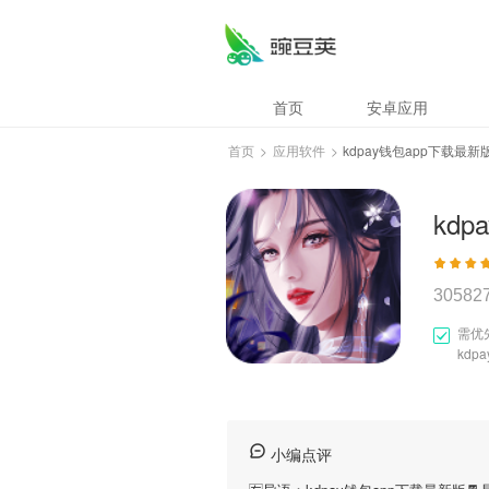
首页
安卓应用
首页
>
应用软件
>
kdpay钱包app下载最新
kd
30582
需优
kdp
小编点评