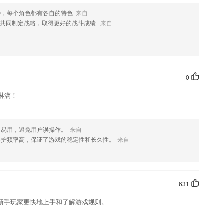
万元
特，每个角色都有各自的特色
来自
件优势
，共同制定战略，取得更好的战斗成绩
来自
方式，方便用户对各种知识点进行复习。
几
舞曲等。
0
享、搞怪、发萌…，秀出不一样的自己
淋漓！
习，吸引孩子学习注意力；
随堂测验，智能组卷、答卷评阅等五大功能模块，满足多种教学场景，学
与练紧密的结合在一起，让学员更好的掌握所学知识点，达到学以致用
显易用，避免用户误操作。
来自
维护频率高，保证了游戏的稳定性和长久性。
来自
新了什么?
规某些站点某些功能需要相关资质:比如招聘需要人力资源许可证等等)
631
新手玩家更快地上手和了解游戏规则。