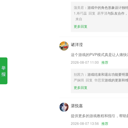
6,推荐赚钱，推荐他来学车，现金奖励拿
蒲美君
：游戏中的角色形象设计独
kdpay钱包app下载最新版软
1.寿巧蕊 回复 易亨清
与队友合作
来自
1.错题整理，还会通过建立专属错题集的
更多回复
2.支持显示当前的时间的日期以及是星期
3.海量钢琴练习曲：热门、儿歌、经典、
诸洋滢
4.·写得开心，可在微信、qq、微博 分
这个游戏的PVP模式真是让人痛快
5.玩游戏功能，app通过游戏方式教导学
2026-08-07 11:00
推荐
6.在线题库拥有作业布置、章节练习、
举
员可以根据自身情况选择做题方式，让学
报
别茜力
：游戏结束和退出功能要明
的目的。
严娴琪 回复 华思萱
游戏的更新和
kdpay钱包app下载最新版更
更多回复
新增创建桌面快捷方式的功能
支持后台上传资质，App中展示(政策合
湛悦嘉
客户端全面更新升级
提供更多的游戏教程和指引，帮助
创客培训直播
2026-08-07 13:56
推荐