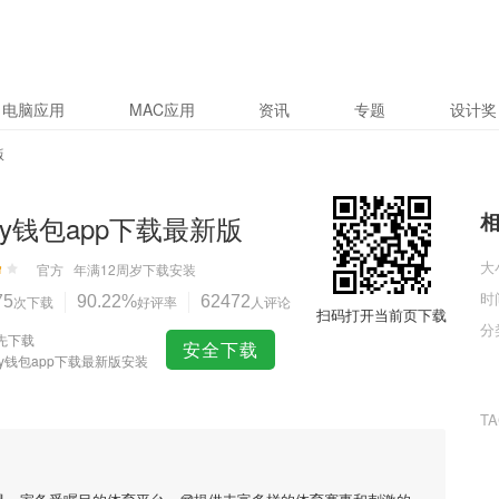
电脑应用
MAC应用
资讯
专题
设计奖
版
pay钱包app下载最新版
大
官方
年满12周岁
下载安装
时
75
次下载
90.22%
好评率
62472
人评论
扫码打开当前页下载
分
先下载
安全下载
ay钱包app下载最新版安装
T