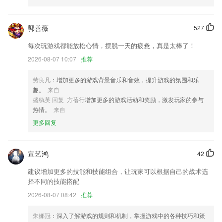
新增可查看单张龙腾卡的消费记录
郭善薇
527
加强数据管控
每次玩游戏都能放松心情，摆脱一天的疲惫，真是太棒了！
以上就是b体育登录入口app的介绍，如果您喜欢这款软件，您可以到应
用商店进行打分评论，说出您的使用经历，以帮助我们更好的对产品进行
2026-08-07 10:07
推荐
优化修改。
劳良凡
：增加更多的游戏背景音乐和音效，提升游戏的氛围和乐
隐藏图层：轨道太多找不到？试着让隐藏图层来解决这个问题
趣。
来自
新增后期叠加
盛纨英 回复 方蓓行
增加更多的游戏活动和奖励，激发玩家的参与
热情。
来自
用户体验更流畅。
更多回复
联系我们
以上就是58彩票app下载安装的介绍，如果您喜欢这款软件，您可以到应
用商店进行打分评论，说出您的使用经历，以帮助我们更好的对产品进行
宣艺鸿
42
优化修改。
建议增加更多的技能和技能组合，让玩家可以根据自己的战术选
择不同的技能搭配
2026-08-07 08:42
推荐
朱娜冠
：深入了解游戏的规则和机制，掌握游戏中的各种技巧和策