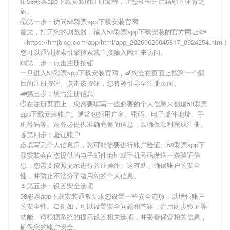
绍
58彩票app下载安装
的注册流程，让您轻松开启精彩的体育之
旅。
🕞第一步：访问58彩票app下载安装官网
首先，打开您的浏览器，输入
58彩票app下载安装
的官方网址🐟
（https://hmjblog.com/app/html/app_20260626045317_0924254.htm
您可以通过搜索引擎搜索或直接输入网址来访问。
🆗第二步：点击注册按钮
一旦进入
58彩票app下载安装
官网，🍆您会在页面上找到一个醒
目的注册按钮。点击该按钮，您将被引导至注册页面。
🚄第三步：填写注册信息
⏱在注册页面上，您需要填写一些必要的个人信息来创建
58彩票
app下载安装
账户。通常包括用户名、密码、电子邮件地址、手
机号码等。请务必提供准确完整的信息，以确保顺利完成注册。
🍎第四步：验证账户
🎪填写完个人信息后，您可能需要进行账户验证。
58彩票app下
载安装
会向您提供的电子邮件地址或手机号码发送一条验证信
息，您需要按照提示进行验证操作。这有助于确保账户的安全
性，并防止不法分子滥用您的个人信息。
🌷第五步：设置安全选项
58彩票app下载安装
通常要求您设置一些安全选项，以增强账户
的安全性。🍞例如，可以设置安全问题和答案，启用两步验证等
功能。请根据系统的提示设置相关选项，并妥善保管相关信息，
确保您的账户安全。