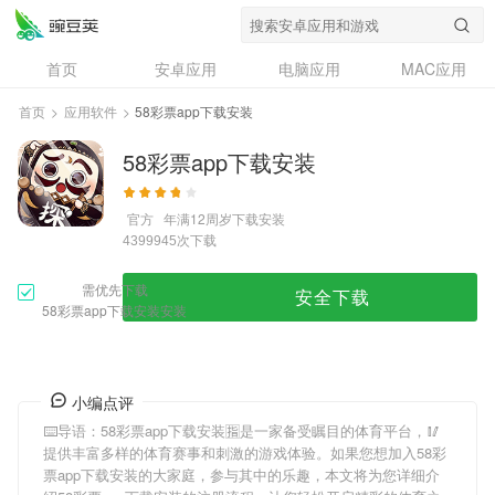
首页
安卓应用
电脑应用
MAC应用
资讯
专题
设计奖
创意应用
首页
>
应用软件
>
58彩票app下载安装
问答
58彩票app下载安装
官方
年满12周岁
下载安装
次下载
4399945
需优先下载
安全下载
58彩票app下载安装安装
小编点评
⌨️导语：
58彩票app下载安装
🈯是一家备受瞩目的体育平台，🥢
提供丰富多样的体育赛事和刺激的游戏体验。如果您想加入
58彩
票app下载安装
的大家庭，参与其中的乐趣，本文将为您详细介