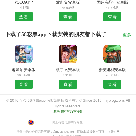
7SCCAPP
农赶集安卓版
国际商品汇安卓版
14.8MB
55.83MB
41.57MB
查看
查看
查看
下载了58彩票app下载安装的朋友都下载了
更多
趣加油安卓版
收了么安卓版
雅安建材安卓版
96.84MB
8.91MB
40.95MB
查看
查看
查看
© 2010 至今 58彩票app下载安装 版权所有。© Since 2010 hmjblog.com. All
rights reserved.
版权保护投诉指引
・
网上有害信息举报专区
增值电信业务经营许可证：京B2-201797163
网络出版服务许可证：（署）网