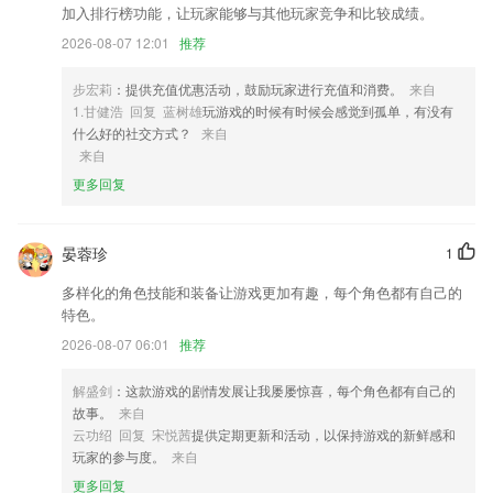
加入排行榜功能，让玩家能够与其他玩家竞争和比较成绩。
2,【瘦脸瘦身】轻轻一拖，想瘦哪里瘦哪里！完美比例拖出来！
2026-08-07 12:01
推荐
3,无需任何特殊绘画能力以及技能就可以开始游戏了，操作非常简单；
4,蓝牙绑定点读笔，点读笔远程控制，状态同步
步宏莉
：提供充值优惠活动，鼓励玩家进行充值和消费。
来自
1.甘健浩 回复 蓝树雄
玩游戏的时候有时候会感觉到孤单，有没有
5,使用起来非常简单，适合所有人使用，是一款非常好用的工具。
什么好的社交方式？
来自
6,【免费读书】免费新书热书天天送，让你根本停不下来!
来自
更多回复
58彩票app下载安装软件优势
1.启蒙阶段（23岁）：利用沉浸式互动体验，让儿童直接感知，理解动作
与结果之间的关系，提高智力。
晏蓉珍
1
2.专注于为孩子们带来的线上学习课堂，这里的各种学习资源也很多。
多样化的角色技能和装备让游戏更加有趣，每个角色都有自己的
特色。
3.同步课本、同步点读，同步讲解是孩子课前预习、课后辅导的好帮手。
2026-08-07 06:01
推荐
4.所有课程都是分类好的，你都可以随时挑选喜欢的课程来学习。
5.处于婴幼儿阶段的宝宝还不具备抽象思维，也听不懂大道理，各感观还
解盛剑
：这款游戏的剧情发展让我屡屡惊喜，每个角色都有自己的
在发育中，需要动画、绘本、儿歌、故事等不同的教具来刺激肢体和大脑
故事。
来自
的发育
云功绍 回复 宋悦茜
提供定期更新和活动，以保持游戏的新鲜感和
玩家的参与度。
来自
6.·热门咨询、考试咨询时时推送，考试动态及时掌握
更多回复
58彩票app下载安装更新了什么?