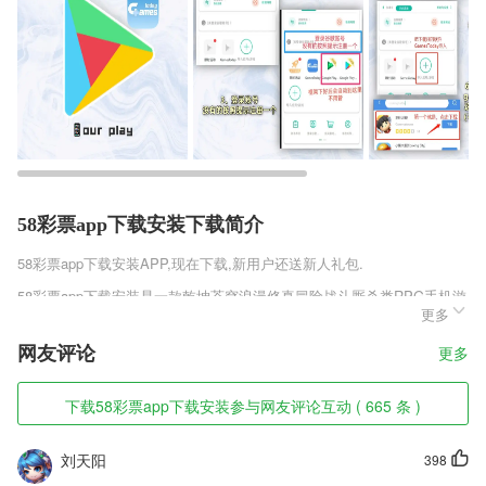
58彩票app下载安装下载简介
58彩票app下载安装
APP,现在下载,新用户还送新人礼包.
58彩票app下载安装是一款乾坤苍穹浪漫修真冒险战斗厮杀类RPG手机游
更多
戏，刀锋入梦，仗剑天涯，浴血激战，畅爽连击，丰富的情缘故事等你来
邂逅，各大帮派的激情奋战等你来完美演绎。一剑永恒，指尖杀戮，多人
网友评论
更多
副本，热血激战，华丽震撼的爆屏绝招一键自由出击，酣畅淋漓的PK格
斗盛宴等来指尖演绎，多样化的副本等你来激情奋战，快和你的仙友一起
制霸苍穹仙界之巅吧!
下载58彩票app下载安装参与网友评论互动 ( 665 条 )
58彩票app下载安装软件特色
刘天阳
398
1,自主学习引擎、学习管理系统