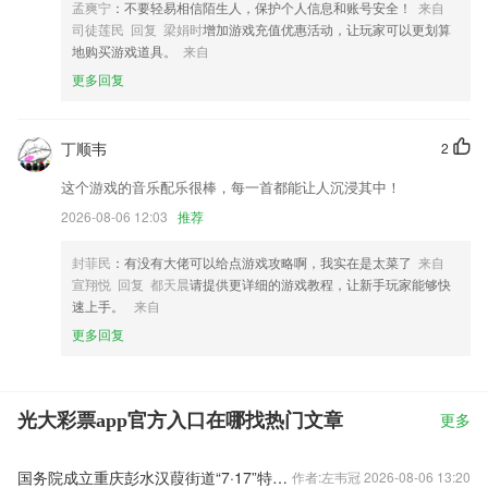
孟爽宁
：不要轻易相信陌生人，保护个人信息和账号安全！
来自
司徒莲民 回复 梁娟时
增加游戏充值优惠活动，让玩家可以更划算
地购买游戏道具。
来自
更多回复
丁顺韦
2
这个游戏的音乐配乐很棒，每一首都能让人沉浸其中！
2026-08-06 12:03
推荐
封菲民
：有没有大佬可以给点游戏攻略啊，我实在是太菜了
来自
宣翔悦 回复 都天晨
请提供更详细的游戏教程，让新手玩家能够快
速上手。
来自
更多回复
光大彩票app官方入口在哪找热门文章
更多
国务院成立重庆彭水汉葭街道“7·17”特别重大山体崩塌灾害调查评估组
作者:左韦冠 2026-08-06 13:20