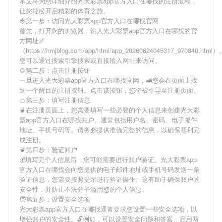
本文将为您详细介绍
光大彩票app官方入口在哪找
的注册流程，
让您轻松开启精彩的体育之旅。
🍇第一步：访问光大彩票app官方入口在哪找官网
首先，打开您的浏览器，输入
光大彩票app官方入口在哪找
的官
方网址🌌
（https://hmjblog.com/app/html/app_20260624045317_970840.html
您可以通过搜索引擎搜索或直接输入网址来访问。
🌻第二步：点击注册按钮
一旦进入
光大彩票app官方入口在哪找
官网，🚅您会在页面上找
到一个醒目的注册按钮。点击该按钮，您将被引导至注册页面。
🍊第三步：填写注册信息
🍵在注册页面上，您需要填写一些必要的个人信息来创建
光大彩
票app官方入口在哪找
账户。通常包括用户名、密码、电子邮件
地址、手机号码等。请务必提供准确完整的信息，以确保顺利完
成注册。
🍵第四步：验证账户
💰填写完个人信息后，您可能需要进行账户验证。
光大彩票app
官方入口在哪找
会向您提供的电子邮件地址或手机号码发送一条
验证信息，您需要按照提示进行验证操作。这有助于确保账户的
安全性，并防止不法分子滥用您的个人信息。
🧒第五步：设置安全选项
光大彩票app官方入口在哪找
通常要求您设置一些安全选项，以
增强账户的安全性。🔓例如，可以设置安全问题和答案，启用两