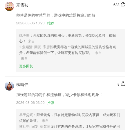
宗雪功
638
2,【书单广场】不得不看的精选合辑,资深书迷倾情奉献,请允许我们拯救
你的书荒;
师傅是你的智慧导师，游戏中的难题将迎刃而解
3,支持搜索、拍照、群内、附近、多种方式添加好友，海量优质会员资
2026-08-06 13:20
推荐
源，提供按条件筛选添加；
4,能够与教师们共同的交流探讨；
姚泽珊
：开发团队真的很用心，更新频繁，修复bug及时，很贴
心！
来自
5,随时随地能拍出各种好看的效果，快速的冲印电子版就能拥有。
1.詹娟清 回复 宋彦韵
我觉得这个游戏的商城里的道具价格有点
6,“2合1”双向大词典：由《汉法大词典》和《新世纪法汉大词典》融于一
贵，希望能够降低一下，让玩家更有购买欲望。
来自
体，外语教学与研究出版社与海笛联合出品。
来自
更多回复
光大彩票app官方入口在哪找软件优势
1.是款汇总数学、物理等各类课程资源的软件，超贴心的线上视频授课模
式；
柳晴佳
8
2.免费离线下载，随身携带
加强游戏的稳定性和流畅度，减少卡顿和延迟现象！
3.·重要的知识都可以自己收藏好，以后想要学习的时候就会轻松不少
2026-08-06 03:00
推荐
4.实战演练考试模拟;往年考试题尽在这其中，随时随地升级
单于雯妮
：限量装备，只在特定活动或时间段内获得，成为玩家们
5.·突出操作实用性，提升驾驶技能，培养良好驾驶习惯和保证公共道路
炫耀的象征。
来自
安全
林壮钧 回复 蒲梵博
设计有趣的任务系统，让玩家在完成任务的同