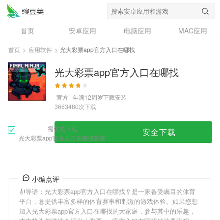
首页
安卓应用
电脑应用
MAC应用
资讯
专题
设计奖
创意应用
首页
>
应用软件
>
光大彩票app官方入口在哪找
问答
光大彩票app官方入口在哪找
官方
年满12周岁
下载安装
次下载
3663480
需优先下载
安全下载
光大彩票app官方入口在哪找安装
小编点评
🎻导语：
光大彩票app官方入口在哪找
🥄是一家备受瞩目的体育
平台，㊗提供丰富多样的体育赛事和刺激的游戏体验。如果您想
加入
光大彩票app官方入口在哪找
的大家庭，参与其中的乐趣，