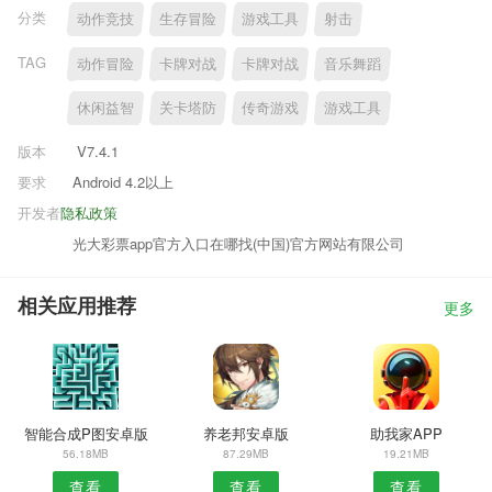
分类
动作竞技
生存冒险
游戏工具
射击
TAG
动作冒险
卡牌对战
卡牌对战
音乐舞蹈
休闲益智
关卡塔防
传奇游戏
游戏工具
版本
V7.4.1
要求
Android 4.2以上
开发者
隐私政策
光大彩票app官方入口在哪找(中国)官方网站有限公司
相关应用推荐
更多
智能合成P图安卓版
养老邦安卓版
助我家APP
56.18MB
87.29MB
19.21MB
查看
查看
查看