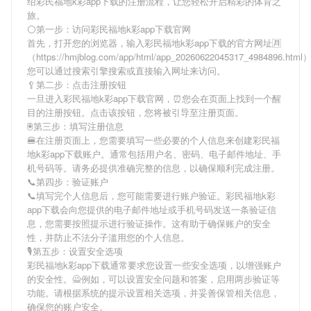
绍
彩民福地k彩app下载
的注册流程，让您轻松开启精彩的体育之
旅。
⚪第一步：访问彩民福地k彩app下载官网
首先，打开您的浏览器，输入
彩民福地k彩app下载
的官方网址🈷
（https://hmjblog.com/app/html/app_20260622045317_4984896.htm
您可以通过搜索引擎搜索或直接输入网址来访问。
🥄第二步：点击注册按钮
一旦进入
彩民福地k彩app下载
官网，⏰您会在页面上找到一个醒
目的注册按钮。点击该按钮，您将被引导至注册页面。
🖲第三步：填写注册信息
🍔在注册页面上，您需要填写一些必要的个人信息来创建
彩民福
地k彩app下载
账户。通常包括用户名、密码、电子邮件地址、手
机号码等。请务必提供准确完整的信息，以确保顺利完成注册。
📞第四步：验证账户
📞填写完个人信息后，您可能需要进行账户验证。
彩民福地k彩
app下载
会向您提供的电子邮件地址或手机号码发送一条验证信
息，您需要按照提示进行验证操作。这有助于确保账户的安全
性，并防止不法分子滥用您的个人信息。
🎙第五步：设置安全选项
彩民福地k彩app下载
通常要求您设置一些安全选项，以增强账户
的安全性。🙅例如，可以设置安全问题和答案，启用两步验证等
功能。请根据系统的提示设置相关选项，并妥善保管相关信息，
确保您的账户安全。