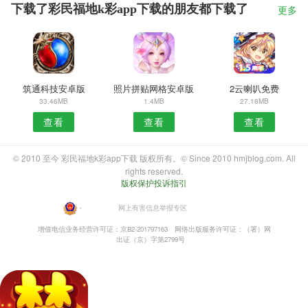
下载了彩民福地k彩app下载的朋友都下载了
更多
筑通科技安卓版
照片拼贴网格安卓版
2云喇叭免费
33.46MB
1.4MB
27.18MB
查看
查看
查看
© 2010 至今 彩民福地k彩app下载 版权所有。© Since 2010 hmjblog.com. All
rights reserved.
版权保护投诉指引
・
网上有害信息举报专区
增值电信业务经营许可证：京B2-201797163
网络出版服务许可证：（署）网
出证（京）字第2799号