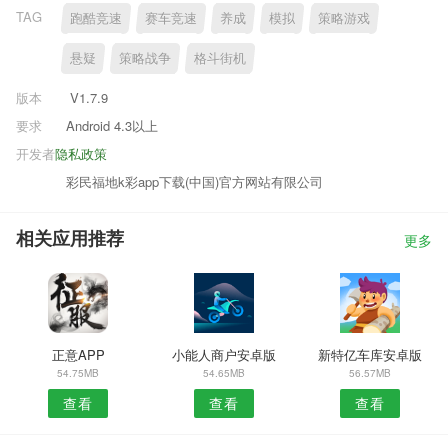
TAG
跑酷竞速
赛车竞速
养成
模拟
策略游戏
悬疑
策略战争
格斗街机
版本
V1.7.9
要求
Android 4.3以上
开发者
隐私政策
彩民福地k彩app下载(中国)官方网站有限公司
相关应用推荐
更多
正意APP
小能人商户安卓版
新特亿车库安卓版
54.75MB
54.65MB
56.57MB
查看
查看
查看