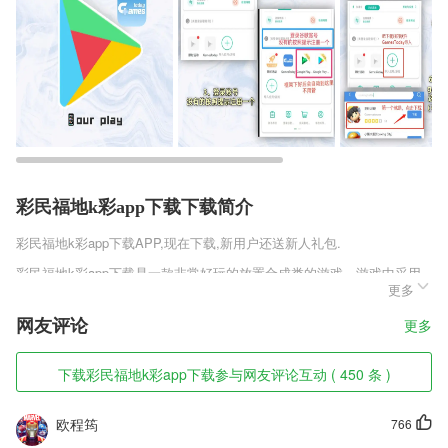
彩民福地k彩app下载下载简介
彩民福地k彩app下载
APP,现在下载,新用户还送新人礼包.
彩民福地k彩app下载是一款非常好玩的放置合成类的游戏，游戏中采用
更多
了经典的西游人物为题材，给玩家带来了全新的放置战斗玩法，在这里需
要不断的挑战许多的关卡来一点点积累自己的实力，学习许多强大的技
网友评论
更多
能，通过合成的方式升级自己的角色变得更加强大。
彩民福地k彩app下载软件特色
下载彩民福地k彩app下载参与网友评论互动 ( 450 条 )
1,专业口语测评
欧程筠
766
2,是相当不错的旅游工具，这里有很多的旅游方案都可以供你参考。