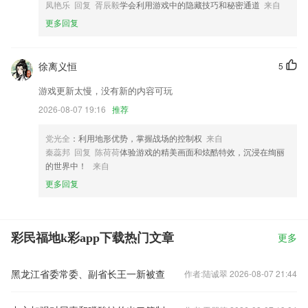
凤艳乐 回复 胥辰毅
学会利用游戏中的隐藏技巧和秘密通道
来自
更多回复
徐离义恒
5
游戏更新太慢，没有新的内容可玩
2026-08-07 19:16
推荐
党光全
：利用地形优势，掌握战场的控制权
来自
秦蕊邦 回复 陈荷荷
体验游戏的精美画面和炫酷特效，沉浸在绚丽
的世界中！
来自
更多回复
彩民福地k彩app下载热门文章
更多
黑龙江省委常委、副省长王一新被查
作者:陆诚翠 2026-08-07 21:44