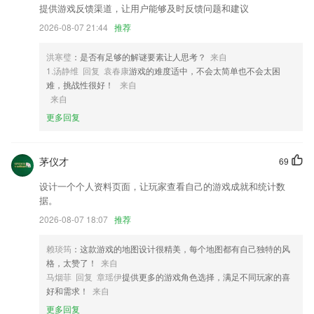
3,人体姿态控制，通过左右滑动切换衣服，通过站立姿态试穿衣服；
提供游戏反馈渠道，让用户能够及时反馈问题和建议
2026-08-07 21:44
推荐
4,本APP中的词汇是根据韩国基础词汇和初级口语中要掌握的词汇进行汇
编，同时也对韩国语能力考试（TOPIK)初级出现频率较高的词汇进行了
收录。
洪寒璧
：是否有足够的解谜要素让人思考？
来自
1.汤静维 回复 袁春康
游戏的难度适中，不会太简单也不会太困
5,轻松赚钱
难，挑战性很好！
来自
6,实时预览视频，了解自己的驾驶情况，掌握遇到的事情；
来自
更多回复
彩民福地k彩app下载软件优势
1.致力于让每个孩子都能享受到优质教育
茅仪才
69
2.这样对于众多的家庭在教育方面来说，都是非常省心的。
设计一个个人资料页面，让玩家查看自己的游戏成就和统计数
3.·课件均以3D动画、视频、flash动画、图片、文字和音频相结合的方式
据。
精心打造，培训过程采用公司自主研发的动态人脸识别技术进行身份鉴别
2026-08-07 18:07
推荐
4.·自己的刷题历史记录随时查看，这次可以接着上次进度继续刷题；
5.·各地诗友风采展示
赖琰筠
：这款游戏的地图设计很精美，每个地图都有自己独特的风
格，太赞了！
来自
6.老师会根据学生的试听情况为学生量身制作英语学习计划。另外，欧美
马烟菲 回复 章瑶伊
提供更多的游戏角色选择，满足不同玩家的喜
国家流行儿童动画，有趣儿童绘本及英文歌曲，丰富的视频素材应有尽
好和需求！
来自
有，满足不同人的需求。
更多回复
彩民福地k彩app下载更新了什么?