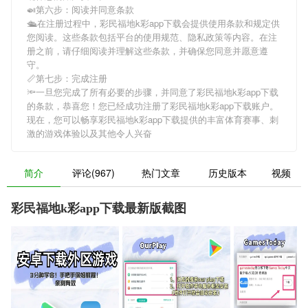
🍛第六步：阅读并同意条款
🛳在注册过程中，
彩民福地k彩app下载
会提供使用条款和规定供
您阅读。这些条款包括平台的使用规范、隐私政策等内容。在注
册之前，请仔细阅读并理解这些条款，并确保您同意并愿意遵
守。
📏第七步：完成注册
🔦一旦您完成了所有必要的步骤，并同意了
彩民福地k彩app下载
的条款，恭喜您！您已经成功注册了彩民福地k彩app下载账户。
现在，您可以畅享
彩民福地k彩app下载
提供的丰富体育赛事、刺
激的游戏体验以及其他令人兴奋
简介
评论(967)
热门文章
历史版本
视频
彩民福地k彩app下载最新版截图