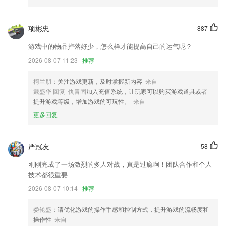
优化聆听宝贝提示文案
项彬忠
887
多个功能升级和细节优化，给您更好的使用体验~
游戏中的物品掉落好少，怎么样才能提高自己的运气呢？
为用户提供更好的体验。
2026-08-07 11:23
推荐
个别图片查看大图时旋转方向错误的问题
改善港澳台用户购票体验
柯兰朋
：关注游戏更新，及时掌握新内容
来自
戴盛华 回复 仇青固
加入充值系统，让玩家可以购买游戏道具或者
修复播放器兼容性
提升游戏等级，增加游戏的可玩性。
来自
联系我们
更多回复
以上就是彩民福地k彩app下载的介绍，如果您喜欢这款软件，您可以到
应用商店进行打分评论，说出您的使用经历，以帮助我们更好的对产品进
行优化修改。
严冠友
58
刚刚完成了一场激烈的多人对战，真是过瘾啊！团队合作和个人
技术都很重要
2026-08-07 10:14
推荐
娄轮盛
：请优化游戏的操作手感和控制方式，提升游戏的流畅度和
操作性
来自