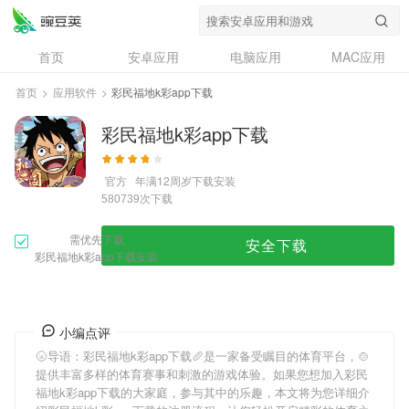
首页
安卓应用
电脑应用
MAC应用
资讯
专题
设计奖
创意应用
首页
>
应用软件
>
彩民福地k彩app下载
问答
彩民福地k彩app下载
官方
年满12周岁
下载安装
次下载
580739
需优先下载
安全下载
彩民福地k彩app下载安装
小编点评
🌝导语：
彩民福地k彩app下载
🥖是一家备受瞩目的体育平台，🍲
提供丰富多样的体育赛事和刺激的游戏体验。如果您想加入
彩民
福地k彩app下载
的大家庭，参与其中的乐趣，本文将为您详细介