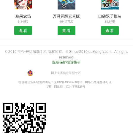
糖果农场
万灵觉醒安卓版
口袋双子换装
9.34GB
464.77MB
38.6MB
查看
查看
查看
© 2010 至今 开运游戏手机 版权所有。© Since 2010 daxiongtv.com . All rights
reserved.
版权保护投诉指引
・
网上有害信息举报专区
增值电信业务经营许可证：京ICP备19043480号-2
网络出版服务许可证：
（署）网出证（京）字第827号