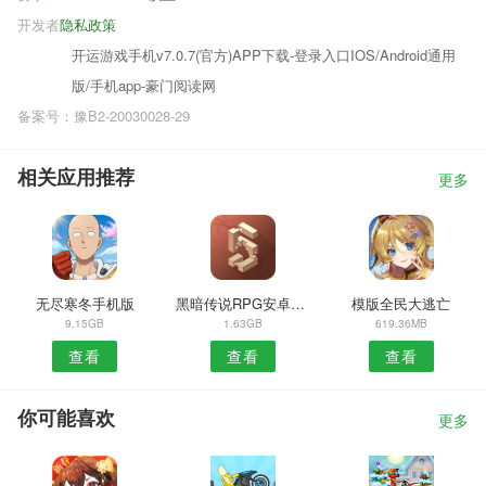
开发者
隐私政策
开运游戏手机v7.0.7(官方)APP下载-登录入口IOS/Android通用
版/手机app-豪门阅读网
备案号：豫B2-20030028-29
相关应用推荐
更多
无尽寒冬手机版
黑暗传说RPG安卓单机版
模版全民大逃亡
9.15GB
1.63GB
619.36MB
查看
查看
查看
你可能喜欢
更多