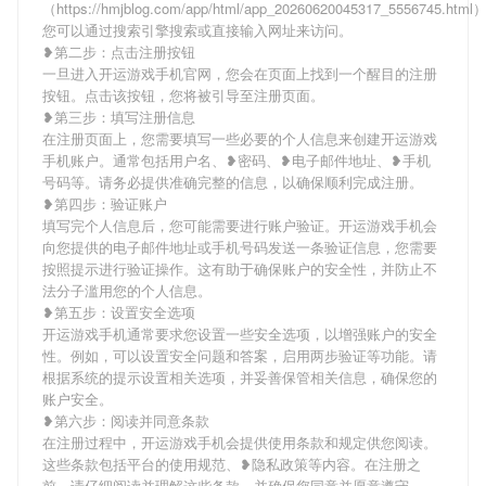
（https://hmjblog.com/app/html/app_20260620045317_5556745.htm
您可以通过搜索引擎搜索或直接输入网址来访问。
❥第二步：点击注册按钮
一旦进入开运游戏手机官网，您会在页面上找到一个醒目的注册
按钮。点击该按钮，您将被引导至注册页面。
❥第三步：填写注册信息
在注册页面上，您需要填写一些必要的个人信息来创建开运游戏
手机账户。通常包括用户名、❥密码、❥电子邮件地址、❥手机
号码等。请务必提供准确完整的信息，以确保顺利完成注册。
❥第四步：验证账户
填写完个人信息后，您可能需要进行账户验证。开运游戏手机会
向您提供的电子邮件地址或手机号码发送一条验证信息，您需要
按照提示进行验证操作。这有助于确保账户的安全性，并防止不
法分子滥用您的个人信息。
❥第五步：设置安全选项
开运游戏手机通常要求您设置一些安全选项，以增强账户的安全
性。例如，可以设置安全问题和答案，启用两步验证等功能。请
根据系统的提示设置相关选项，并妥善保管相关信息，确保您的
账户安全。
❥第六步：阅读并同意条款
在注册过程中，开运游戏手机会提供使用条款和规定供您阅读。
这些条款包括平台的使用规范、❥隐私政策等内容。在注册之
前，请仔细阅读并理解这些条款，并确保您同意并愿意遵守。