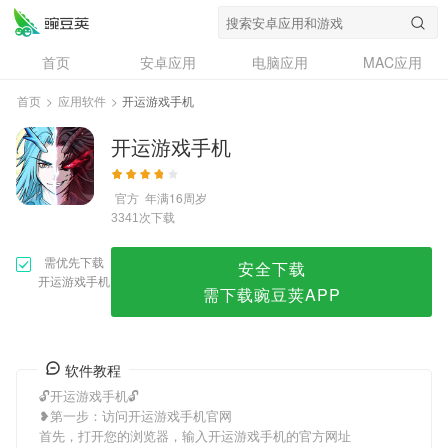
开运游戏手机
首页
安卓应用
电脑应用
MAC应用
资讯
专题
设计奖
创意应用
首页
>
应用软件
>
开运游戏手机
问答
开运游戏手机
官方
年满16周岁
次下载
3341
需优先下载
安全下载
开运游戏手机
需下载豌豆荚APP
软件教程
🔓开运游戏手机🔓
❥第一步：访问开运游戏手机官网
首先，打开您的浏览器，输入开运游戏手机的官方网址