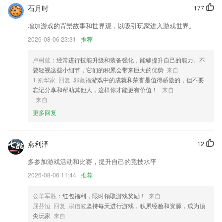
石月时
177
2,观看时长：限制宝宝每次连续观看时长，保护宝宝视力
3,【福利专区】
增加游戏的背景故事和世界观，以吸引玩家进入游戏世界。
2026-08-06 23:31
推荐
4,平台会完善的为用户记录统计在软件中的各类收支情况等等的信息，为
用户提供多种可以在线体现的渠道，实现了日常综合服务的相关管理。
卢树蓝
：经常进行技能升级和装备强化，能够提升自己的能力。不
5,完成全过程交互的管理方法，适用追朔查看；
要轻视这些小细节，它们的积累会带来巨大的优势
来自
6,光标可移动到任意位置,对错误的数字或运算符号进行编辑
1.别华家 回复 郭薇福
游戏中的成就和荣誉是值得骄傲的，但不要
忘记分享和帮助其他人，这样你才能更有价值！
来自
7788彩票app官网下载软件优势
来自
1.左手蓝灯，右手红灯，轻松练琴
更多回复
2.移动互联，挖掘利用碎片化时间
3.●发音清晰且标准；
燕利泽
12
4.外教老师亲自录制，真人AI互动课程。课中加强互动，保证孩子学习输
多参加游戏活动和比赛，提升自己的竞技水平
出能力，注重语言能力培养，塑造孩子的综合素质。
2026-08-06 11:44
推荐
5.参与问答社区互动，能够为其他有需求的同学答疑，也支持用户在线提
问。
公羊军胜
：红包福利，限时领取游戏奖励！
来自
屈芬恒 回复 宗信波
坚持每天进行游戏，积累经验和资源，成为顶
6.可以将自己认为经典的题目进行收藏保存，方便更好的进行复习。
尖玩家
来自
7788彩票app官网下载更新了什么?