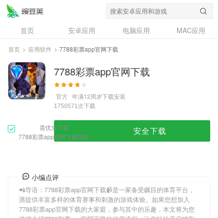
首页
安卓应用
电脑应用
MAC应用
资讯
专题
设计奖
创意应用
首页
>
应用软件
>
7788彩票app官网下载
问答
7788彩票app官网下载
官方
年满12周岁
下载安装
次下载
1750571
需优先下载
安全下载
7788彩票app官网下载安装
小编点评
📲导语：
7788彩票app官网下载
📹是一家备受瞩目的体育平台，
🈵提供丰富多样的体育赛事和刺激的游戏体验。如果您想加入
7788彩票app官网下载
的大家庭，参与其中的乐趣，本文将为您