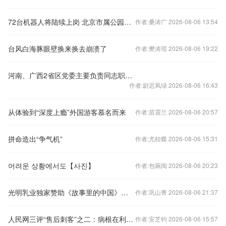
72台机器人将陆续上岗 北京市属公园开启智慧管理新模式
作者:桑涛广 2026-08-06 13:54
台风白海豚眼壁换来换去崩溃了
作者:樊涛瑶 2026-08-06 19:22
河南、广西2省区党委主要负责同志职务调整
作者:尉迟凤绿 2026-08-06 16:43
从体验到“深度上瘾”外国游客慕名而来
作者:苗震兰 2026-08-06 20:57
拼命造出“争气机”
作者:尤桂蝶 2026-08-06 15:31
어려운 상황에서도【사진】
作者:包琬阅 2026-08-06 20:23
光明乳业独家赞助《故事里的中国》第二季继续在央视频道热播
作者:巩山菁 2026-08-06 21:37
人民网三评“售后刺客”之二：病根在利益，谁在失责？
作者:安芝钧 2026-08-06 15:57