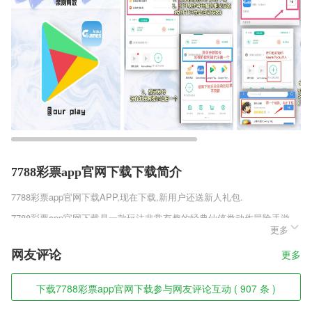
7788彩票app官网下载下载简介
7788彩票app官网下载
APP,现在下载,新用户还送新人礼包.
7788彩票app官网下载是一款玩法非常有趣的经典仙侠类动作冒险手游，
更多
玩家在这款游戏中是可以获取很多的装备，这些装备能够帮助玩家提升角
色的战力值，而且用不到的装备也是可以进行出售的，玩家出售装备可以
网友评论
更多
获取大量的货币。
7788彩票app官网下载软件特色
下载7788彩票app官网下载参与网友评论互动 ( 907 条 )
1,考前押题是复习的好帮手，只要认真刷题，考试没问题。