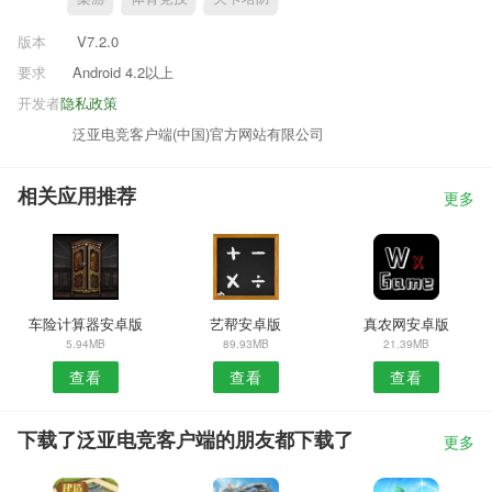
版本
V7.2.0
要求
Android 4.2以上
开发者
隐私政策
泛亚电竞客户端(中国)官方网站有限公司
相关应用推荐
更多
车险计算器安卓版
艺帮安卓版
真农网安卓版
5.94MB
89.93MB
21.39MB
查看
查看
查看
下载了泛亚电竞客户端的朋友都下载了
更多