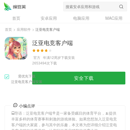
首页
安卓应用
电脑应用
MAC应用
资讯
专题
设计奖
创意应用
首页
>
应用软件
>
泛亚电竞客户端
问答
泛亚电竞客户端
官方
年满12周岁
下载安装
次下载
2653494
需优先下载
安全下载
泛亚电竞客户端安装
小编点评
🚍导语：
泛亚电竞客户端
🍭是一家备受瞩目的体育平台，🍌提供
丰富多样的体育赛事和刺激的游戏体验。如果您想加入
泛亚电竞
客户端
的大家庭，参与其中的乐趣，本文将为您详细介绍
泛亚电