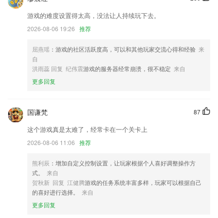
车友圈支持发动态了，记录每个点滴变化
游戏的难度设置得太高，没法让人持续玩下去。
新增水印合成功能
2026-08-06 19:26
推荐
日常任务更新，再也不担心没有钻石可领
屈燕瑶
：游戏的社区活跃度高，可以和其他玩家交流心得和经验
来
以上就是Kaiyun(云开)体育App的介绍，如果您喜欢这款软件，您可以到
自
应用商店进行打分评论，说出您的使用经历，以帮助我们更好的对产品进
洪雨蕊 回复 纪伟震
游戏的服务器经常崩溃，很不稳定
来自
行优化修改。
更多回复
联系我们
以上就是泛亚电竞客户端的介绍，如果您喜欢这款软件，您可以到应用商
店进行打分评论，说出您的使用经历，以帮助我们更好的对产品进行优化
国谦梵
87
修改。
这个游戏真是太难了，经常卡在一个关卡上
2026-08-06 11:06
推荐
熊利辰
：增加自定义控制设置，让玩家根据个人喜好调整操作方
式。
来自
贺秋新 回复 江健腾
游戏的任务系统丰富多样，玩家可以根据自己
的喜好进行选择。
来自
更多回复