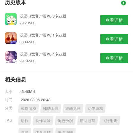
历史版本
泛亚电竞客户端V6.3专业版
查看详情
79.20MB
泛亚电竞客户端V8.1专业版
查看详情
88.44MB
泛亚电竞客户端V6.4专业版
查看详情
99.64MB
相关信息
大小
43.40MB
时间
2026-08-06 20:43
分类
策略游戏
辅助工具
跑酷竞速
动作游戏
TAG
动作
动作冒险
角色扮演
塔防游戏
飞行射击
桌游
体育竞技
关卡塔防