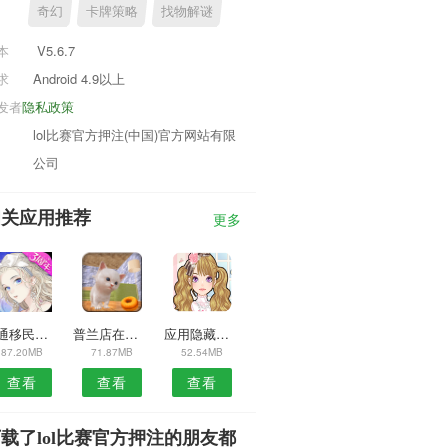
奇幻
卡牌策略
找物解谜
本
V5.6.7
求
Android 4.9以上
发者
隐私政策
lol比赛官方押注(中国)官方网站有限
公司
相关应用推荐
更多
新通移民安卓版
普兰店在线安卓版
应用隐藏大师APP
87.20MB
71.87MB
52.54MB
查看
查看
查看
载了lol比赛官方押注的朋友都