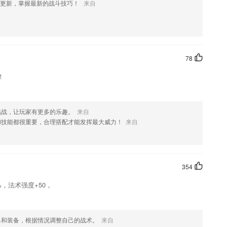
戏更新，掌握最新的战斗技巧！
来自
白,也没关系,只需拍照并搜题即可;
搜便知，更支持语音和拍照搜题。
的单词个数设置，养成每天学习的习惯。
78
生成用户报告，提前了解自己的真实分数。
！
上手简单，多样的字体样式。
实名发布，线下安全交易，让自己的闲置好货也能卖点钱
挑战，让玩家有更多的乐趣。
来自
大任务：课后复习、作业、课前预习，合理安排学习时间，让孩子在完成
和技能都很重要，合理搭配才能发挥最大威力！
来自
习惯。
354
都有大福利～
，法术强度+50，
打造的安新县第一新闻客户端，是以“新闻党建政务服务”为核心以“融
具和装备，根据情况调整自己的战术。
来自