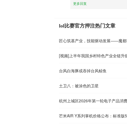
更多回复
lol比赛官方押注热门文章
[视频]上半年我国乡村特色产业全链升
台风白海豚或吞掉台风鲸鱼
土卫八：被涂色的卫星
芒米AIR Y系列掌机价格公布：标准版59