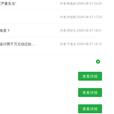
严重失当”
作者:柳逸程 2026-08-07 23:24
作者:许聪茜 2026-08-07 17:23
南美？
作者:周珍生 2026-08-07 18:21
难以落地的动迁款：深圳罗湖区两村民追讨两千万元动迁款八年未果
作者:于逸先 2026-08-07 18:12
查看详情
查看详情
查看详情