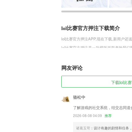
lol比赛官方押注下载简介
lol比赛官方押注
APP,现在下载,新用户还
lol比赛官方押注是一款横版画面考验我
藏。游戏中不同颜色线作用不同，合理组
考验玩家的逻辑性哦，合理的组合才能获
网友评论
lol比赛官方押注软件特色
1,立足文艺界,面向全社会,权威发布国家
下载lol比
2,费用查询：院内消费明细清清楚楚
3,每天都会有优惠券进行发放，2265
骆松中
课程。
了解游戏的社交系统，结交志同道
4,科学分类模块提升效率：将精选练习
2026-08-08 04:09
推荐
刷题事半功倍!
5,图文、语音、视频全都有，随时随地一
诸葛玉苛
：设计有趣的剧情和任务