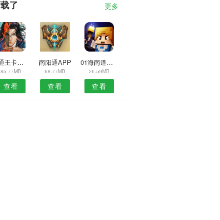
下载了
更多
联通王卡免流量APP
南阳通APP
01海南道路救援APP
85.77MB
68.77MB
26.59MB
查看
查看
查看