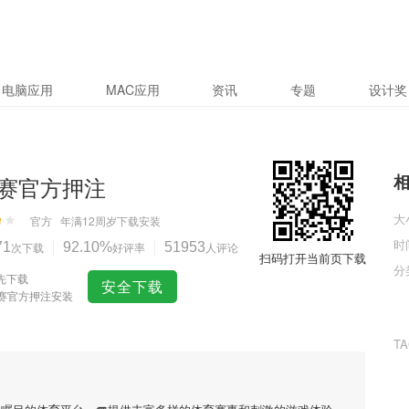
电脑应用
MAC应用
资讯
专题
设计奖
l比赛官方押注
大
官方
年满12周岁
下载安装
时
71
次下载
92.10%
好评率
51953
人评论
扫码打开当前页下载
分
先下载
安全下载
l比赛官方押注安装
T