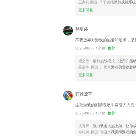
汇精彩，传播美好”为己任的综合性新闻
卫家莉 回复 单于岚纯
添加成就系统
述安新好故事，传递安新好声音，树立安
更多回复
解决之前存在的网络连接问题
联系我们
嵇琪莎
以上就是lol比赛官方押注的介绍，如果
以帮助我们更好的对产品进行优化修改。
不要放弃对游戏的热爱和追求，坚
2026-08-07 18:08
推荐
堵之政
：增加挑战模式，让用户能够
姜嘉琳 回复 广媚亮
游戏的音效超级
更多回复
轩辕莺平
这款游戏的剧情发展非常引人入胜
2026-08-07 17:02
推荐
扶菁婵
：强力装备火热上架，让你
寿纪璐 回复 郭凝兴
我觉得游戏的