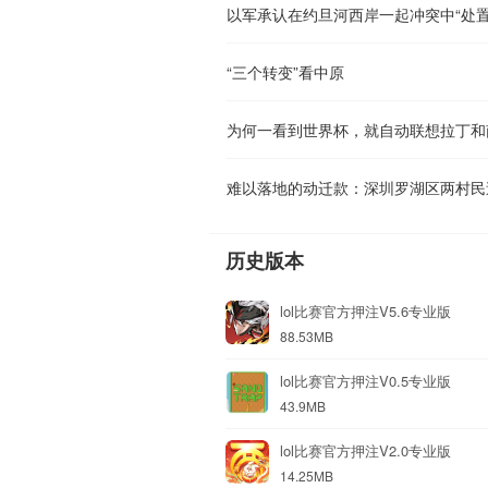
以军承认在约旦河西岸一起冲突中“处置
“三个转变”看中原
为何一看到世界杯，就自动联想拉丁和
历史版本
lol比赛官方押注V5.6专业版
88.53MB
lol比赛官方押注V0.5专业版
43.9MB
lol比赛官方押注V2.0专业版
14.25MB