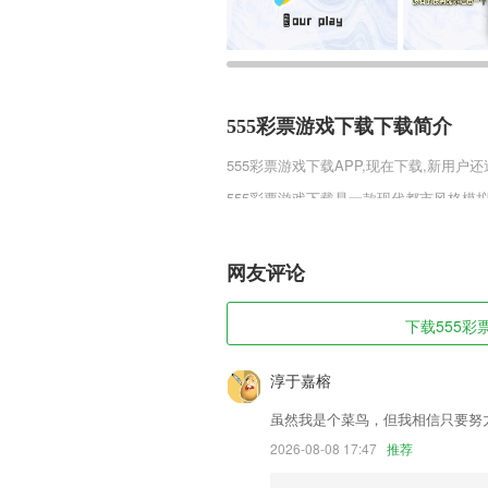
555彩票游戏下载下载简介
555彩票游戏下载
APP,现在下载,新用户还
555彩票游戏下载是一款现代都市风格
需要招聘厉害的员工来发展并且壮大公司
比，真实模拟经营玩法，你将建立自己的
高品质生活。
网友评论
555彩票游戏下载软件特色
下载555彩票
1,针对最全的拼课服务及时的知晓，你可
2,你还在用传统方法，守在学校门口，苦
淳于嘉榕
您推广！
虽然我是个菜鸟，但我相信只要努
3,可以直接点击进入个人页面，去查看商
2026-08-08 17:47
推荐
4,根据您的阅读记录，自动推荐最适合您
5,全屋覆盖