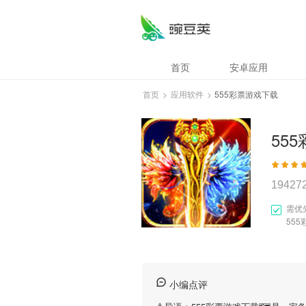
首页
安卓应用
首页
>
应用软件
>
555彩票游戏下载
55
19427
需优
55
小编点评