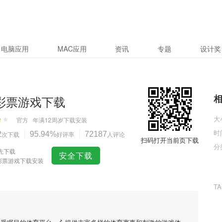
电脑应用
MAC应用
资讯
专题
设计奖
5彩票游戏下载
大
官方
年满12周岁
下载安装
时
2
次下载
95.94%
好评率
72187
人评论
扫码打开当前页下载
分
先下载
安全下载
5彩票游戏下载安装
T