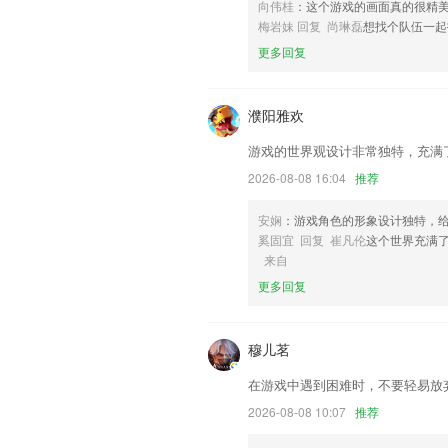
更新统一认证SDK
向伟桂
：这个游戏的画面真的很精
梅岩妹 回复 尚琳磊
想找个队伍一起
修复bug，优化产品功能
更多回复
v40.100版本
横拼竖拼6宫格9宫格自由拼，多种规格可
濮阳雅欢
联系我们
以上就是555彩票游戏下载的介绍，如
游戏的世界观设计非常独特，充满
历，以帮助我们更好的对产品进行优化修
2026-08-08 16:04
推荐
安娴
：游戏角色的形象设计独特，
奚固宜 回复 崔凡伦
这个世界充满
来自
更多回复
穆儿茗
在游戏中遇到困难时，不要轻易放
2026-08-08 10:07
推荐