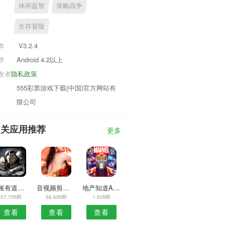
休闲益智
策略战争
生存冒险
本
V3.2.4
求
Android 4.2以上
发者
隐私政策
555彩票游戏下载(中国)官方网站有
限公司
相关应用推荐
更多
记账有道云笔记
音视频剪辑大师APP
地产知道APP
57.70MB
98.68MB
1.60MB
查看
查看
查看