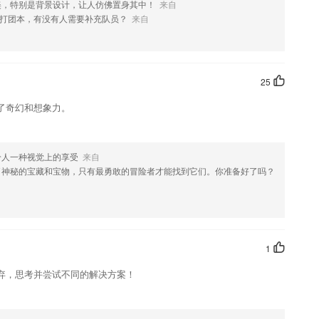
美，特别是背景设计，让人仿佛置身其中！
来自
打团本，有没有人需要补充队员？
来自
选择
25
果您喜欢这款软件，您可以到应用商店进行打分评论，说出您的使用经
了奇幻和想象力。
改。
给人一种视觉上的享受
来自
了神秘的宝藏和宝物，只有最勇敢的冒险者才能找到它们。你准备好了吗？
1
弃，思考并尝试不同的解决方案！