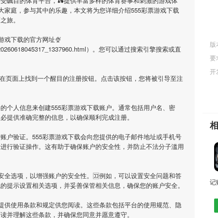
备受瞩目的体育平台，🛵提供丰富多样的体育赛事和刺激的游戏体
大家庭，参与其中的乐趣，本文将为您详细介绍
555彩票游戏下载
育之旅。
票游戏下载
的官方网址🍨
版
l/app_20260618045317_1337960.html）。您可以通过搜索引擎搜索或直
要
开
会在页面上找到一个醒目的注册按钮。点击该按钮，您将被引导至注
要的个人信息来创建
555彩票游戏下载
账户。通常包括用户名、密
务必提供准确完整的信息，以确保顺利完成注册。
行账户验证。
555彩票游戏下载
会向您提供的电子邮件地址或手机号
示进行验证操作。这有助于确保账户的安全性，并防止不法分子滥用
安全选项，以增强账户的安全性。🈁例如，可以设置安全问题和答
统的提示设置相关选项，并妥善保管相关信息，确保您的账户安全。
提供使用条款和规定供您阅读。这些条款包括平台的使用规范、隐
阅读并理解这些条款，并确保您同意并愿意遵守。