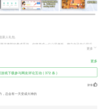
送新人礼包.
模拟商战类型的养成手游，你将变成一位公司老板，建立自己的公司后，
更多
实力，同样还会有邂逅各种各样美女，体验香艳人生，娶妻生子真实无
商业帝国，打造属于你的精英团队，坐拥亿万资产，体验上最高等级的
更多
游戏下载参与网友评论互动 ( 372 条 )
以更好的在线了解不同课程带来的轻松;
口婆心说服家长吗？落伍啦，用上培优，您的1000多个学员每天都在为
319
力，总会有一天变成大神的
品信息，短视频以及直播内容。
的图书。