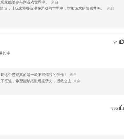
让玩家能够参与到游戏世界中。
来自
事情节，让玩家能够沉浸在游戏的世界中，增加游戏的情感共鸣。
来自
与群众密切相关的政务服务、公共服务、社会服务事项的移动政务服务平
91
能够用多种轻松的方法让学生加强记忆；
浸其中
友提供的，而且里面有非常多的大量的题目让大家进行练习。
司、投资公司、院校形成生态供应链平台
测覆盖拼音字母中的认、读、调、写、拼、练六个维度，帮助宝宝巩固拼音
发现这个游戏真的是一款不可错过的佳作！
来自
上了征途，希望能够战胜邪恶势力，拯救公主
来自
风。主讲老师通过直播间里的大屏幕，与学生进行双向语音互动，还可以
的答题器。主讲老师提问，学生用答题器和老师互动，系统记录互动积
995
本要求。