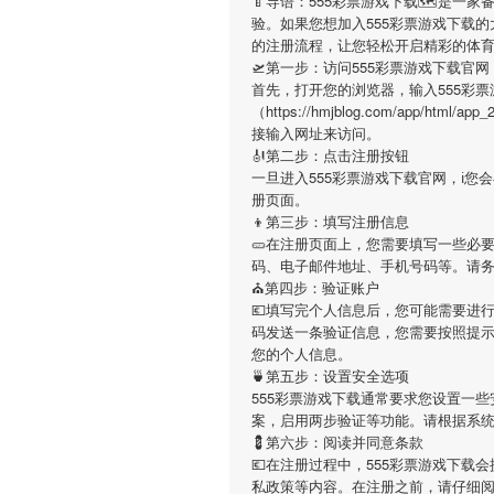
🍼导语：
555彩票游戏下载
🗺是一家
验。如果您想加入
555彩票游戏下载
的
的注册流程，让您轻松开启精彩的体
🛫第一步：访问555彩票游戏下载官网
首先，打开您的浏览器，输入
555彩
（https://hmjblog.com/app/htm
接输入网址来访问。
🎻第二步：点击注册按钮
一旦进入
555彩票游戏下载
官网，ℹ您
册页面。
👦第三步：填写注册信息
🥒在注册页面上，您需要填写一些必
码、电子邮件地址、手机号码等。请
⛪️第四步：验证账户
💶填写完个人信息后，您可能需要进
码发送一条验证信息，您需要按照提
您的个人信息。
🍵第五步：设置安全选项
555彩票游戏下载
通常要求您设置一些
案，启用两步验证等功能。请根据系
💈第六步：阅读并同意条款
💶在注册过程中，
555彩票游戏下载
会
私政策等内容。在注册之前，请仔细