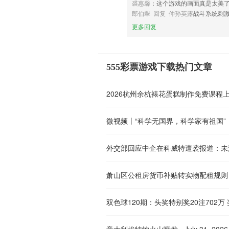
裘惠馨
：这个游戏的画面真是太美
郎伯翠 回复 仲孙英露
战斗系统刺
更多回复
555彩票游戏下载热门文章
2026杭州余杭裱花蛋糕制作免费课程
微视频丨“科学无国界，科学家有祖国”
外交部回应中企在科威特遭袭报道：未
萧山区公租房货币补贴转实物配租规则
双色球120期：头奖特别奖20注702万 
意大利埃特纳火山喷发 - July 31, 2026