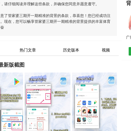
前，请仔细阅读并理解这些条款，并确保您同意并愿意遵守。
同意了
管家婆三期开一期精准的背景
的条款，恭喜您！您已经成功注
户。现在，您可以畅享
管家婆三期开一期精准的背景
提供的丰富体育
兴奋
热门文章
历史版本
视频
最新版截图