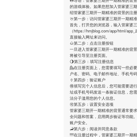
🌭导语：
管家婆三期开一期精准的背
的游戏体验。如果您想加入
管家婆三
绍
管家婆三期开一期精准的背景
的注
🍈第一步：访问管家婆三期开一期精
首先，打开您的浏览器，输入
管家婆
（https://hmjblog.com/app/htm
直接输入网址来访问。
🌰第二步：点击注册按钮
一旦进入
管家婆三期开一期精准的背
将被引导至注册页面。
🌖第三步：填写注册信息
💁在注册页面上，您需要填写一些必
户名、密码、电子邮件地址、手机号
🏺第四步：验证账户
🉐填写完个人信息后，您可能需要进
址或手机号码发送一条验证信息，您
法分子滥用您的个人信息。
🉑第五步：设置安全选项
管家婆三期开一期精准的背景
通常要求
全问题和答案，启用两步验证等功能
账户安全。
🦂第六步：阅读并同意条款
🌁在注册过程中，
管家婆三期开一期