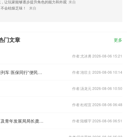
统，让玩家能够逐步提升角色的能力和外观
来自
，不会枯燥乏味！
来自
热门文章
更多
作者:尤冰勇 2026-08-06 15:21
四川省医保事务中心赴松潘县开展“健康列车 医保同行”便民惠民服务活动
作者:池壮士 2026-08-06 10:14
作者:汤龙元 2026-08-06 10:50
作者:杜程宜 2026-08-06 06:48
盛世莲开·共谱新篇丨澳门特区政府教育及青年发展局局长龚志明：为国家建设教育强国贡献力量
作者:陆蝶宇 2026-08-06 06:51
作者:司徒思翰 2026-08-06 05:32