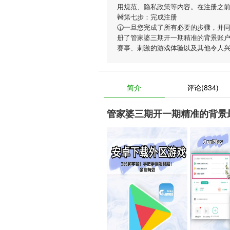
用规范、隐私政策等内容。在注册之
🚧第七步：完成注册
🕜一旦您完成了所有必要的步骤，并
册了管家婆三期开一期精准的背景账
赛事、刺激的游戏体验以及其他令人
简介
评论(834)
管家婆三期开一期精准的背景