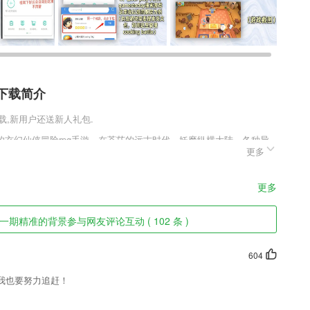
下载简介
下载,新用户还送新人礼包.
玄幻仙侠冒险rpg手游，在苍茫的远古时代，妖魔纵横大陆，各种异
更多
以很少有修炼有成之士，整个种族都处于岌岌可危的状况之下，而然只
是天意不可违，也一样能够突破桎梏，百炼成魔逆天而行。
软件特色
更多
三维扫描、3D建模、3D打印、喷涂、丝印、小批量生产等领域，可为高
期精准的背景参与网友评论互动 ( 102 条 )
文创等领域用户提供“3D数字化—智能设计—3D打印”系统解决方案。
604
数据，帮你专项突。
我也要努力追赶！
台、多供应商，多分销商；
音频,自定义裁剪范围,手动拖动进度条,在这里你可以成为一个音频剪辑