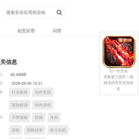
创意应用
问答
相关信息
扫一扫安装
小
46.49MB
管家婆三期开一期
精准的背景发现更
间
2026-08-06 15:21
多
类
扑克棋牌
动作竞技
冒险解谜
动作游戏
AG
卡牌策略
惊悚
休闲
冒险
策略战争
格斗街机