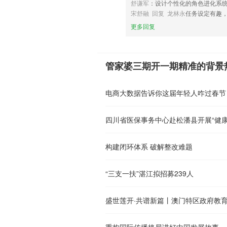
舒谦军
：设计个性化的角色进化系
宋舒融 回复 龙林永
任务设定有趣
更多回复
管家婆三期开一期精准的背景
电商大数据告诉你这届年轻人咋过春节
构建闭环体系 破解整改难题
“三支一扶”湛江拟招募239人
重构国际传播格局讲好中国发展故事