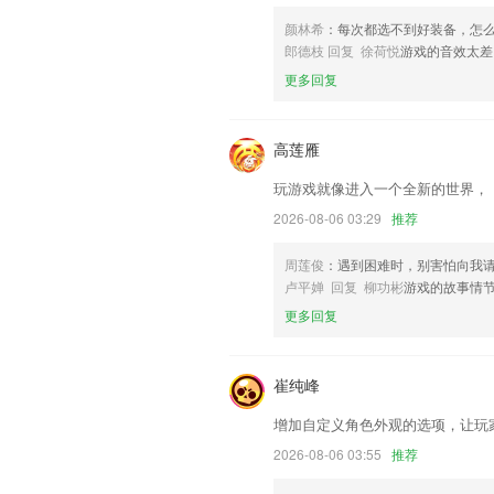
优化阅读界面，改善阅读体验
颜林希
：每次都选不到好装备，怎
等待客服费时费力，汇总疑难杂症，自助
郎德枝 回复 徐荷悦
游戏的音效太差
联系我们
更多回复
以上就是管家婆三期开一期精准的背景的
的使用经历，以帮助我们更好的对产品进
高莲雁
玩游戏就像进入一个全新的世界，
2026-08-06 03:29
推荐
周莲俊
：遇到困难时，别害怕向我
卢平婵 回复 柳功彬
游戏的故事情
更多回复
崔纯峰
增加自定义角色外观的选项，让玩
2026-08-06 03:55
推荐