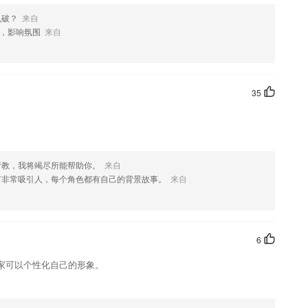
么破？
来自
对症下药
，影响氛围
来自
介绍，如果您喜欢这款软件，您可以到应用商店进行打分评论，说出您
行优化修改。
35
请教，我将竭尽所能帮助你。
来自
节非常吸引人，每个角色都有自己的背景故事。
来自
6
家可以个性化自己的形象。