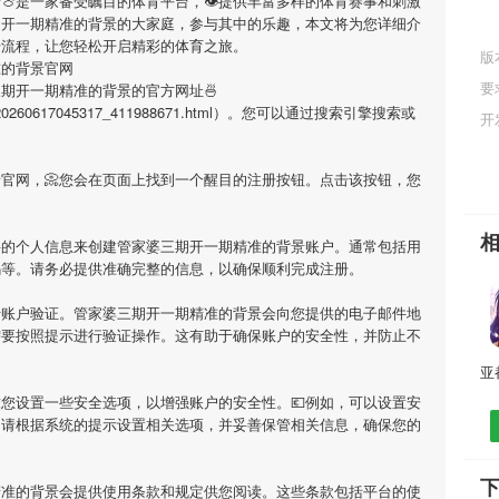
景
🍈是一家备受瞩目的体育平台，👁提供丰富多样的体育赛事和刺激
期开一期精准的背景
的大家庭，参与其中的乐趣，本文将为您详细介
册流程，让您轻松开启精彩的体育之旅。
版
准的背景官网
要
三期开一期精准的背景
的官方网址🍜
l/app_20260617045317_411988671.html）。您可以通过搜索引擎搜索或
开
景
官网，📀您会在页面上找到一个醒目的注册按钮。点击该按钮，您
要的个人信息来创建
管家婆三期开一期精准的背景
账户。通常包括用
码等。请务必提供准确完整的信息，以确保顺利完成注册。
行账户验证。
管家婆三期开一期精准的背景
会向您提供的电子邮件地
需要按照提示进行验证操作。这有助于确保账户的安全性，并防止不
您设置一些安全选项，以增强账户的安全性。💶例如，可以设置安
。请根据系统的提示设置相关选项，并妥善保管相关信息，确保您的
精准的背景
会提供使用条款和规定供您阅读。这些条款包括平台的使