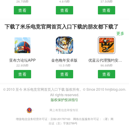
26.75MB
4.61MB
37.50MB
查看
查看
查看
下载了米乐电竞官网首页入口下载的朋友都下载了
更多
亚布力论坛APP
金色晚年安卓版
优蓝云代理预约安卓版
22.95MB
10.51MB
96.68MB
查看
查看
查看
© 2010 至今 米乐电竞官网首页入口下载 版权所有。© Since 2010 hmjblog.com.
All rights reserved.
版权保护投诉指引
・
网上有害信息举报专区
增值电信业务经营许可证：京B2-201797163
网络出版服务许可证：（署）网
出证（京）字第2799号