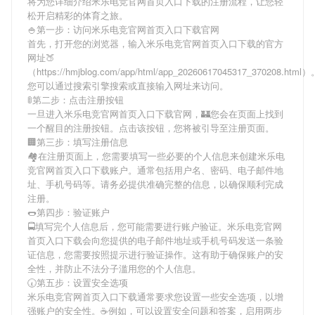
将为您详细介绍
米乐电竞官网首页入口下载
的注册流程，让您轻
松开启精彩的体育之旅。
🍚第一步：访问米乐电竞官网首页入口下载官网
首先，打开您的浏览器，输入
米乐电竞官网首页入口下载
的官方
网址🍑
（https://hmjblog.com/app/html/app_20260617045317_370208.html
您可以通过搜索引擎搜索或直接输入网址来访问。
🚦第二步：点击注册按钮
一旦进入
米乐电竞官网首页入口下载
官网，🏰您会在页面上找到
一个醒目的注册按钮。点击该按钮，您将被引导至注册页面。
🏢第三步：填写注册信息
🏘在注册页面上，您需要填写一些必要的个人信息来创建
米乐电
竞官网首页入口下载
账户。通常包括用户名、密码、电子邮件地
址、手机号码等。请务必提供准确完整的信息，以确保顺利完成
注册。
🌭第四步：验证账户
🚍填写完个人信息后，您可能需要进行账户验证。
米乐电竞官网
首页入口下载
会向您提供的电子邮件地址或手机号码发送一条验
证信息，您需要按照提示进行验证操作。这有助于确保账户的安
全性，并防止不法分子滥用您的个人信息。
🕢第五步：设置安全选项
米乐电竞官网首页入口下载
通常要求您设置一些安全选项，以增
强账户的安全性。☕例如，可以设置安全问题和答案，启用两步