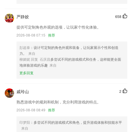
5.该软件支持离线使用，无需联网，可以实现离线做题，让你更加灵活学
习；
严静姣
658
6.·错题重做，自己做错的所有错题可以反复的进行练习
提供可定制角色外观的选项，让玩家个性化体验。
米乐电竞官网首页入口下载更新了什么?
2026-08-08 07:15
推荐
修复系统已知bug
彭超泰
：设计可定制的角色外观和装备，让玩家展示个性和创造
特卖产品详情页调整优化
力。
来自
新增电视直播，直播中国，台球，随机一言，文案大全，网名大全，色彩
柳媚妮 回复 石庆昌
多尝试不同的游戏模式和任务，这样能更全面
敏感度测试，扫雷，微信红包封面功能
地体验游戏的乐趣
来自
修复上版本的BUG问题
更多回复
优化保存里内存使用
修复bug，优化剪辑
戚玲山
2
联系我们
熟悉游戏中的规则和机制，充分利用游戏的特点。
以上就是米乐电竞官网首页入口下载的介绍，如果您喜欢这款软件，您可
2026-08-08 08:49
推荐
以到应用商店进行打分评论，说出您的使用经历，以帮助我们更好的对产
品进行优化修改。
印梦阳
：多尝试不同的游戏模式和角色，提升游戏体验和技能水平
来自