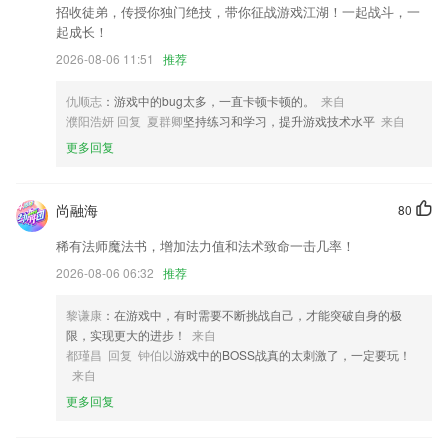
新版本提升稳定性
招收徒弟，传授你独门绝技，带你征战游戏江湖！一起战斗，一
起成长！
动态老照片
2026-08-06 11:51
推荐
体积非常小不占用存储空间，轻松解决任何数学问题
新增做任务获得积分
仇顺志
：游戏中的bug太多，一直卡顿卡顿的。
来自
濮阳浩妍 回复 夏群卿
坚持练习和学习，提升游戏技术水平
来自
更新聊天室功能
更多回复
联系我们
以上就是猎鱼达人官网下载的介绍，如果您喜欢这款软件，您可以到应用
商店进行打分评论，说出您的使用经历，以帮助我们更好的对产品进行优
尚融海
80
化修改。
稀有法师魔法书，增加法力值和法术致命一击几率！
2026-08-06 06:32
推荐
黎谦康
：在游戏中，有时需要不断挑战自己，才能突破自身的极
限，实现更大的进步！
来自
都瑾昌 回复 钟伯以
游戏中的BOSS战真的太刺激了，一定要玩！
来自
更多回复