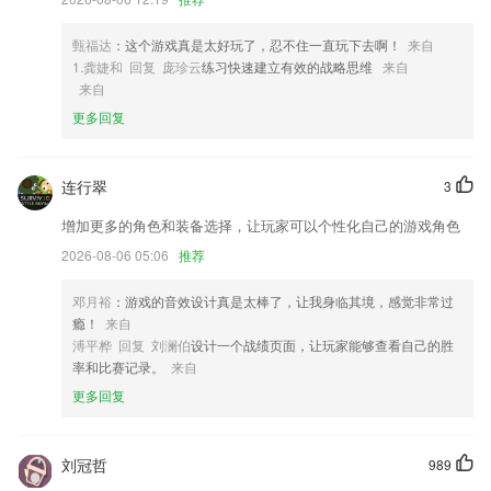
4,35款精心研制的经典漏光效果，还原了2265老相机的漏光效果。
甄福达
：这个游戏真是太好玩了，忍不住一直玩下去啊！
来自
5,传统国学与互联网碰撞，擦除智慧的火花。
1.龚婕和 回复 庞珍云
练习快速建立有效的战略思维
来自
6,各类查询服务一键快捷查询
来自
更多回复
猎鱼达人官网下载软件优势
1.根据分数实时评估，可以给大家带来更好的能给大家带来不同选择
连行翠
3
2.同时配备有经验丰富的老人来回答问题，通过各种智能交叉验证方法，
尽量避免学生落伍。
增加更多的角色和装备选择，让玩家可以个性化自己的游戏角色
3.在这里老师可以随时利用这款软件进行高效的在线办公，了解不同的办
2026-08-06 05:06
推荐
公操作也会更加的简洁化，更好的知晓不同的办公服务带来的便捷，同时
可以让老师随时在线更精准的管理学生。
邓月裕
：游戏的音效设计真是太棒了，让我身临其境，感觉非常过
瘾！
来自
4.【新闻快讯】:查看最新的新闻动态,并进行收藏、分享和评论;
溥平桦 回复 刘澜伯
设计一个战绩页面，让玩家能够查看自己的胜
5.在这里没有任何的广告内容，使用软件用户可以更加方便的进行学习。
率和比赛记录。
来自
6.教材内容同步点读，官方配音
更多回复
猎鱼达人官网下载更新了什么?
优化ui内容，提升用户体验。
刘冠哲
989