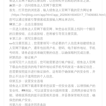
鱼达人官网下载
的注册流程，让您轻松开启精彩的体育之旅。
🌆第一步：访问猎鱼达人官网下载官网
首先，打开您的浏览器，输入
猎鱼达人官网下载
的官方网址🍿
（https://hmjblog.com/app/html/app_20260616045317_77409083.ht
您可以通过搜索引擎搜索或直接输入网址来访问。
💾第二步：点击注册按钮
一旦进入
猎鱼达人官网下载
官网，🌺您会在页面上找到一个醒目
的注册按钮。点击该按钮，您将被引导至注册页面。
🥫第三步：填写注册信息
🌯在注册页面上，您需要填写一些必要的个人信息来创建
猎鱼达
人官网下载
账户。通常包括用户名、密码、电子邮件地址、手机
号码等。请务必提供准确完整的信息，以确保顺利完成注册。
🆙第四步：验证账户
㊗填写完个人信息后，您可能需要进行账户验证。
猎鱼达人官网
下载
会向您提供的电子邮件地址或手机号码发送一条验证信息，
您需要按照提示进行验证操作。这有助于确保账户的安全性，并
防止不法分子滥用您的个人信息。
Ⓜ第五步：设置安全选项
猎鱼达人官网下载
通常要求您设置一些安全选项，以增强账户的
安全性。🛤例如，可以设置安全问题和答案，启用两步验证等功
能。请根据系统的提示设置相关选项，并妥善保管相关信息，确
保您的账户安全。
🉑第六步：阅读并同意条款