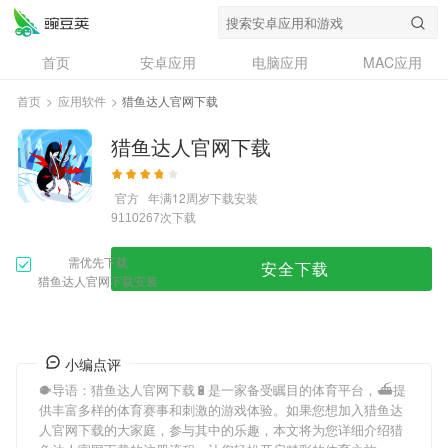
首页
安卓应用
电脑应用
MAC应用
资讯
专题
设计奖
创意应用
首页
>
应用软件
>
猎鱼达人官网下载
问答
猎鱼达人官网下载
官方
年满12周岁
下载安装
次下载
9110267
需优先下载
安全下载
猎鱼达人官网下载安装
小编点评
🐡导语：
猎鱼达人官网下载
🔋是一家备受瞩目的体育平台，⛴提
供丰富多样的体育赛事和刺激的游戏体验。如果您想加入
猎鱼达
人官网下载
的大家庭，参与其中的乐趣，本文将为您详细介绍
猎