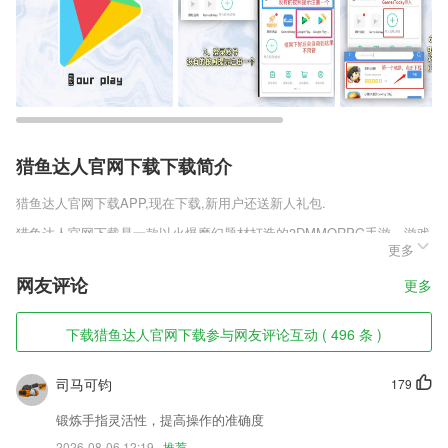
猎鱼达人官网下载下载简介
猎鱼达人官网下载
APP,现在下载,新用户还送新人礼包.
猎鱼达人官网下载是一款以火爆魔幻题材打造的3DMMORPG手游，游戏
更多
还继承了一定的传奇玩法，同时还有丰富多样的副本BOSS等你来不断历
练，各种无限战力都是需要你慢慢来解锁的，无尽魔域之巅任你冒险征
网友评论
更多
战，心奋不已的PVP竞技大战让你随时准备出击，丰富多样的转职变身
系统。
下载猎鱼达人官网下载参与网友评论互动 ( 496 条 )
猎鱼达人官网下载软件特色
1,使用上全程一键操作，无需懂任何PS美图技能，3秒内即可完成上色
司马可钧
179
2,多种多样的营销功能提供给2265用户，能充分的满足用户的各种需求。
锻炼手指灵活性，提高操作的准确度
3,大提高了专升本英语科目学习的效率和考试通过率；
2026-08-06 12:19
推荐