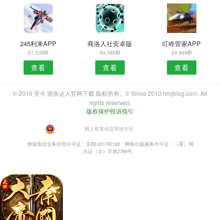
245利来APP
商洛人社安卓版
叮咚管家APP
21.23MB
99.58MB
29.96MB
查看
查看
查看
© 2010 至今 猎鱼达人官网下载 版权所有。© Since 2010 hmjblog.com. All
rights reserved.
版权保护投诉指引
・
网上有害信息举报专区
增值电信业务经营许可证：京B2-201797163
网络出版服务许可证：（署）网
出证（京）字第2799号