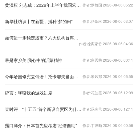
黄汉权 刘志成：2026年上半年我国宏观经济形势分析及展望
作者:罗雄国 2026-08-06 05:22
新华社访谈丨在新疆，播种“梦的田”
作者:骆豪琳 2026-08-06 03:07
如何进一步稳定股市？六大机构首席建言献策，提升资本市场韧性和信心
作者:徐离家竹 2026-08-06 04:36
最是家乡美|我心中的沂蒙精神
作者:唐秀荣 2026-08-06 00:41
今年哈国修宪去俄语！托卡耶夫当面呛普京，表态不认俄乌冲突叙事
作者:米风邦 2026-08-06 06:55
碎言：聊聊我的游戏进度
作者:花兰霞 2026-08-06 12:09
壹时评：“十五五”首个新设自贸区为什么在这？
作者:汤琬苇 2026-08-06 12:11
露口洋介：日本首先应考虑“经济自助”
作者:丁彪顺 2026-08-06 00:56