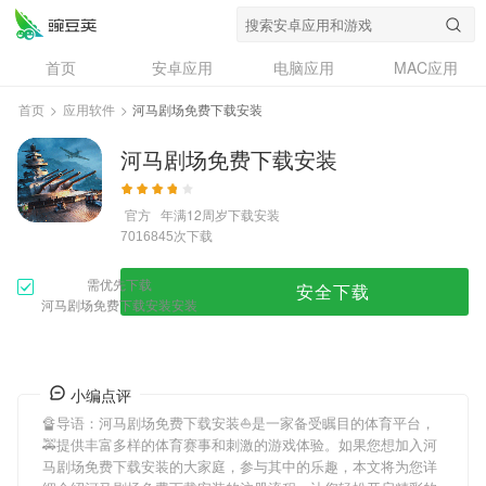
首页
安卓应用
电脑应用
MAC应用
资讯
专题
设计奖
创意应用
首页
>
应用软件
>
河马剧场免费下载安装
问答
河马剧场免费下载安装
官方
年满12周岁
下载安装
次下载
7016845
需优先下载
安全下载
河马剧场免费下载安装安装
小编点评
🔏导语：
河马剧场免费下载安装
⛵️是一家备受瞩目的体育平台，
🚕提供丰富多样的体育赛事和刺激的游戏体验。如果您想加入
河
马剧场免费下载安装
的大家庭，参与其中的乐趣，本文将为您详