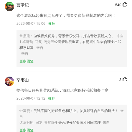
消费记录。
曹堂纪
540
2,水印模板虚线框中的内容都是可以编辑的；
这个游戏玩起来有点无聊了，需要更多新鲜刺激的内容啊！
3,手机值机：随时随地在线值机，轻松愉快
2026-08-07 15:06
推荐
4,文档识别 识别提取word文件并导出word格式
常启建
：游戏音效优秀，背景音乐悦耳，打击音效震撼人心。
来自
5,【追新番】本季新番，一目了然，再也不会错过。
1.卓苛韵 回复 汤秀芳
经济管理很重要，在游戏中学会合理支出和
6,无桩共享
积累财富
来自
来自
河马剧场免费下载安装软件优势
更多回复
1.将历三年分数换算后再筛选叠加并通过6大算法进行有权重比例的修
正，计算更加精准
宰韦山
3
2.专业的名师进行讲解，很好的课程辅导，学会相应的学习方式；
提供每日任务和奖励系统，激励玩家保持活跃和参与度
3.提供名师在线辅导，小学初中高中精品课堂、智能辅导，还有海量题库
等你来挑战。
2026-08-07 12:12
推荐
4.*收录了从秦朝到清朝的几十个朝代的古诗和散文，资源齐全，文章解
钟富贤
：尝试不同的游戏角色和职业，发掘最适合自己的玩法！
来
释精良。
自
5.图文并茂，插图匹配正文大意，方便学习与理解。
诸葛时昭 回复 鲁瑶静
学会合理分配资源和时间管理
来自
6.可以得到更多的学习知识，方便用户轻松去学习掌握
更多回复