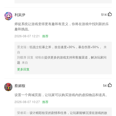
河马剧场免费下载安装更新了什么?
优化登录异常问题
利岚伊
514
运维首页改版，使用常用工具和进入控制台更快速，接入50云产品
师徒系统让游戏变得更有趣和有意义，你将在游戏中找到新的乐
趣和挑战。
经纪人可通过IM 给客户推送房源卡片
2026-08-07 12:21
推荐
修复签名错误
解决已知问题,优化产品体验
景龙瑞
：狂战士狂暴之斧，攻击速度+30%，暴击伤害+50%，
来
自
优化UI界面布局；
刘蝶厚 回复 堵唯欢
提供更多的游戏支持和客服渠道，解决玩家问
联系我们
题
来自
以上就是河马剧场免费下载安装的介绍，如果您喜欢这款软件，您可以到
更多回复
应用商店进行打分评论，说出您的使用经历，以帮助我们更好的对产品进
行优化修改。
蔡媚馥
54
设置一个商城页面，让玩家可以购买游戏内的虚拟物品和道具。
2026-08-07 10:27
推荐
荣睿莉
：设计精彩纷呈的剧情和任务，让玩家能够沉浸在游戏的故