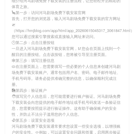
细介绍
河马剧场免费下载安装
的注册流程，让您轻松开启精彩的
体育之旅。
🦕第一步：访问河马剧场免费下载安装官网
首先，打开您的浏览器，输入
河马剧场免费下载安装
的官方网址
🛫
（https://hmjblog.com/app/html/app_20260615045317_3061847.htm
您可以通过搜索引擎搜索或直接输入网址来访问。
🕒第二步：点击注册按钮
一旦进入
河马剧场免费下载安装
官网，🥢您会在页面上找到一个
醒目的注册按钮。点击该按钮，您将被引导至注册页面。
🕸第三步：填写注册信息
🥧在注册页面上，您需要填写一些必要的个人信息来创建
河马剧
场免费下载安装
账户。通常包括用户名、密码、电子邮件地址、
手机号码等。请务必提供准确完整的信息，以确保顺利完成注
册。
🎑第四步：验证账户
🧑填写完个人信息后，您可能需要进行账户验证。
河马剧场免费
下载安装
会向您提供的电子邮件地址或手机号码发送一条验证信
息，您需要按照提示进行验证操作。这有助于确保账户的安全
性，并防止不法分子滥用您的个人信息。
🥀第五步：设置安全选项
河马剧场免费下载安装
通常要求您设置一些安全选项，以增强账
户的安全性。🥙例如，可以设置安全问题和答案，启用两步验证