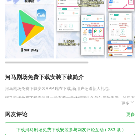
河马剧场免费下载安装下载简介
河马剧场免费下载安装
APP,现在下载,新用户还送新人礼包.
河马剧场免费下载安装是一款有着大量休闲玩法的修仙冒险手游，这里有
更多
着一望无际的仙侠领域，超级庞大的修仙门派等着你的加入探索，多种名
不同的战斗风格任意选择，最漂亮的时装搭配游戏人物的绝世倾城之颜令
网友评论
更多
人心倒神迷，在这片无尽的仙侠世界续写属于你的传奇故事。
河马剧场免费下载安装软件特色
下载河马剧场免费下载安装参与网友评论互动 ( 283 条 )
1,移动支付，结束充电自动结算，收费明细一目了然；随时随地查看以往