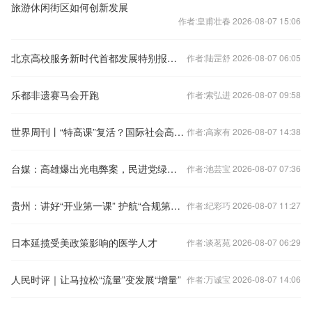
旅游休闲街区如何创新发展
作者:皇甫壮春 2026-08-07 15:06
北京高校服务新时代首都发展特别报道｜北京印刷学院：以“书”载道 赋能全民阅读和“书香京城”建设
作者:陆罡舒 2026-08-07 06:05
乐都非遗赛马会开跑
作者:索弘进 2026-08-07 09:58
世界周刊丨“特高课”复活？国际社会高度警惕日本“新型军国主义”妄动
作者:高家有 2026-08-07 14:38
台媒：高雄爆出光电弊案，民进党绿能政策被批沦为“绿友友”牟利工具
作者:池芸宝 2026-08-07 07:36
贵州：讲好“开业第一课” 护航“合规第一步”
作者:纪彩巧 2026-08-07 11:27
日本延揽受美政策影响的医学人才
作者:谈茗苑 2026-08-07 06:29
人民时评｜让马拉松“流量”变发展“增量”
作者:万诚宝 2026-08-07 14:06