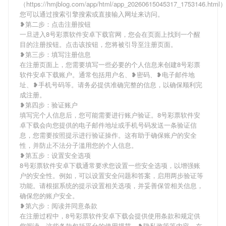
（https://hmjblog.com/app/html/app_20260615045317_1753146.htm
您可以通过搜索引擎搜索或直接输入网址来访问。
❥第二步：点击注册按钮
一旦进入8号彩票软件安卓下载官网，您会在页面上找到一个醒
目的注册按钮。点击该按钮，您将被引导至注册页面。
❥第三步：填写注册信息
在注册页面上，您需要填写一些必要的个人信息来创建8号彩票
软件安卓下载账户。通常包括用户名、❥密码、❥电子邮件地
址、❥手机号码等。请务必提供准确完整的信息，以确保顺利完
成注册。
❥第四步：验证账户
填写完个人信息后，您可能需要进行账户验证。8号彩票软件安
卓下载会向您提供的电子邮件地址或手机号码发送一条验证信
息，您需要按照提示进行验证操作。这有助于确保账户的安全
性，并防止不法分子滥用您的个人信息。
❥第五步：设置安全选项
8号彩票软件安卓下载通常要求您设置一些安全选项，以增强账
户的安全性。例如，可以设置安全问题和答案，启用两步验证等
功能。请根据系统的提示设置相关选项，并妥善保管相关信息，
确保您的账户安全。
❥第六步：阅读并同意条款
在注册过程中，8号彩票软件安卓下载会提供使用条款和规定供
您阅读。这些条款包括平台的使用规范、❥隐私政策等内容。在