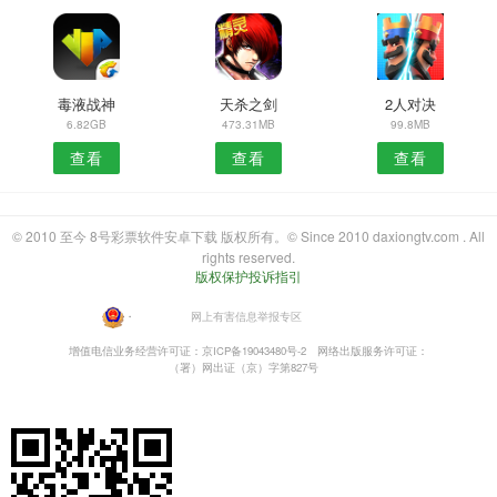
毒液战神
天杀之剑
2人对决
6.82GB
473.31MB
99.8MB
查看
查看
查看
© 2010 至今 8号彩票软件安卓下载 版权所有。© Since 2010 daxiongtv.com . All
rights reserved.
版权保护投诉指引
・
网上有害信息举报专区
增值电信业务经营许可证：京ICP备19043480号-2
网络出版服务许可证：
（署）网出证（京）字第827号