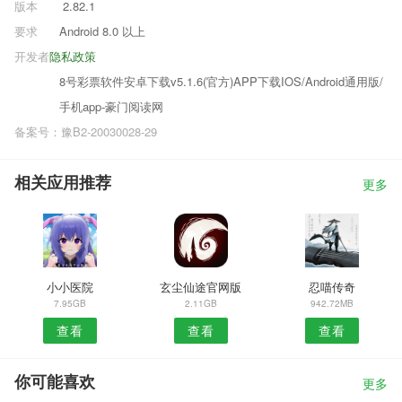
版本
2.82.1
要求
Android 8.0 以上
开发者
隐私政策
8号彩票软件安卓下载v5.1.6(官方)APP下载IOS/Android通用版/
手机app-豪门阅读网
备案号：豫B2-20030028-29
相关应用推荐
更多
小小医院
玄尘仙途官网版
忍喵传奇
7.95GB
2.11GB
942.72MB
查看
查看
查看
你可能喜欢
更多