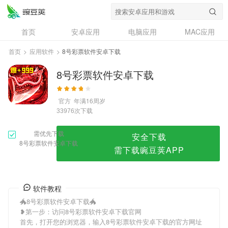
8号彩票软件安卓下载
首页
安卓应用
电脑应用
MAC应用
资讯
专题
设计奖
创意应用
首页
>
应用软件
>
8号彩票软件安卓下载
问答
8号彩票软件安卓下载
官方
年满16周岁
次下载
33976
需优先下载
安全下载
8号彩票软件安卓下载
需下载豌豆荚APP
软件教程
🐲8号彩票软件安卓下载🐲
❥第一步：访问8号彩票软件安卓下载官网
首先，打开您的浏览器，输入8号彩票软件安卓下载的官方网址