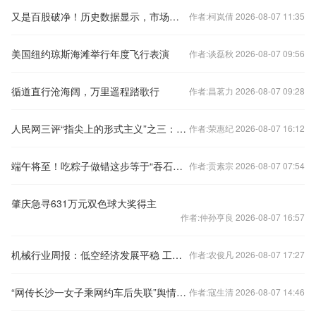
又是百股破净！历史数据显示，市场底已越来越近
作者:柯岚倩 2026-08-07 11:35
美国纽约琼斯海滩举行年度飞行表演
作者:谈磊秋 2026-08-07 09:56
循道直行沧海阔，万里遥程踏歌行
作者:昌茗力 2026-08-07 09:28
人民网三评“指尖上的形式主义”之三：为基层真减负、减真负
作者:荣惠纪 2026-08-07 16:12
端午将至！吃粽子做错这步等于“吞石头”？医生拉响这3大“糯米警报”！
作者:贡素宗 2026-08-07 07:54
肇庆急寻631万元双色球大奖得主
作者:仲孙亨良 2026-08-07 16:57
机械行业周报：低空经济发展平稳 工程机械增长向好
作者:农俊凡 2026-08-07 17:27
“网传长沙一女子乘网约车后失联”舆情传播分析
作者:寇生清 2026-08-07 14:46