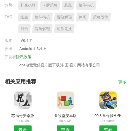
分类
扑克棋牌
卡牌策略
悬疑
格斗街机
TAG
逃生
格斗街机
冒险解谜
休闲
策略战争
射击
冒险解谜
动作竞技
版本
V6.4.7
要求
Android 4.8以上
开发者
隐私政策
one电竞竞猜官方版下载(中国)官方网站有限公司
相关应用推荐
更多
芯福号安卓版
畜牧堂安卓版
00大童保险APP
81.60MB
68.52MB
71.63MB
查看
查看
查看