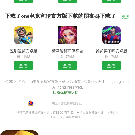
下载了one电竞竞猜官方版下载的朋友都下载了
更多
逗刷视频安卓版
菏泽智慧环保平台
德邦买了吗安卓版
69.41MB
31.57MB
84.47MB
查看
查看
查看
© 2010 至今 one电竞竞猜官方版下载 版权所有。© Since 2010 hmjblog.com.
All rights reserved.
版权保护投诉指引
・
网上有害信息举报专区
增值电信业务经营许可证：京B2-201797163
网络出版服务许可证：（署）网
出证（京）字第2799号