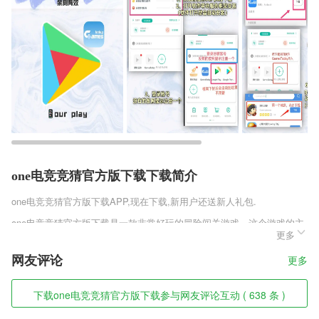
one电竞竞猜官方版下载下载简介
one电竞竞猜官方版下载
APP,现在下载,新用户还送新人礼包.
one电竞竞猜官方版下载是一款非常好玩的冒险闯关游戏，这个游戏的主
更多
角是一个小蜘蛛，小蜘蛛生活在森林之中，小伙伴们都知道蜘蛛是非常小
的，而且在森林中很多的动物都会伤害到它，所以你要控制你的小蜘蛛不
网友评论
更多
断的去冒险，不断的长大，这样就不怕其他的动物了。
one电竞竞猜官方版下载软件特色
下载one电竞竞猜官方版下载参与网友评论互动 ( 638 条 )
1,企业营运管理功能