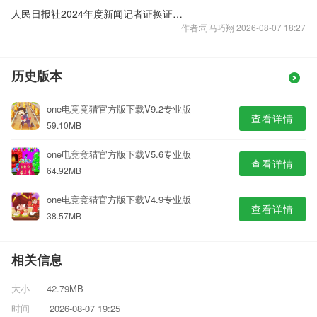
人民日报社2024年度新闻记者证换证和申请人员名单公示
作者:司马巧翔 2026-08-07 18:27
历史版本
one电竞竞猜官方版下载V9.2专业版
查看详情
59.10MB
one电竞竞猜官方版下载V5.6专业版
查看详情
64.92MB
one电竞竞猜官方版下载V4.9专业版
查看详情
38.57MB
相关信息
大小
42.79MB
时间
2026-08-07 19:25