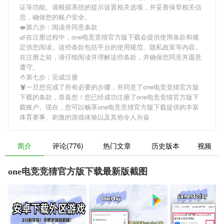
证等功能。请根据系统的提示设置相关选项，并妥善保管相关信
息，确保您的账户安全。
🍣第六步：阅读并同意条款
🌿在注册过程中，
one电竞竞猜官方版下载
会提供使用条款和规
定供您阅读。这些条款包括平台的使用规范、隐私政策等内容。
在注册之前，请仔细阅读并理解这些条款，并确保您同意并愿意
遵守。
🍅第七步：完成注册
🦞一旦您完成了所有必要的步骤，并同意了
one电竞竞猜官方版
下载
的条款，恭喜您！您已经成功注册了one电竞竞猜官方版下
载账户。现在，您可以畅享
one电竞竞猜官方版下载
提供的丰富
体育赛事、刺激的游戏体验以及其他令人兴奋
简介
评论(776)
热门文章
历史版本
视频
one电竞竞猜官方版下载最新版截图