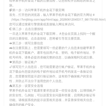
绍
苹果手机炸金花下载
的注册流程，让您轻松开启精彩的体育之
旅。
📹第一步：访问苹果手机炸金花下载官网
首先，打开您的浏览器，输入
苹果手机炸金花下载
的官方网址🎇
（https://hmjblog.com/app/html/app_20260612045317_98179165.ht
您可以通过搜索引擎搜索或直接输入网址来访问。
🌔第二步：点击注册按钮
一旦进入
苹果手机炸金花下载
官网，👴您会在页面上找到一个醒
目的注册按钮。点击该按钮，您将被引导至注册页面。
🥪第三步：填写注册信息
🚜在注册页面上，您需要填写一些必要的个人信息来创建
苹果手
机炸金花下载
账户。通常包括用户名、密码、电子邮件地址、手
机号码等。请务必提供准确完整的信息，以确保顺利完成注册。
🍁第四步：验证账户
🎷填写完个人信息后，您可能需要进行账户验证。
苹果手机炸金
花下载
会向您提供的电子邮件地址或手机号码发送一条验证信
息，您需要按照提示进行验证操作。这有助于确保账户的安全
性，并防止不法分子滥用您的个人信息。
🐲第五步：设置安全选项
苹果手机炸金花下载
通常要求您设置一些安全选项，以增强账户
的安全性。🌜例如，可以设置安全问题和答案，启用两步验证等
功能。请根据系统的提示设置相关选项，并妥善保管相关信息，
确保您的账户安全。