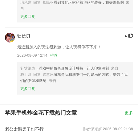
冯风东 回复 都民亚
看到其他玩家穿着华丽的装备，我好羡慕啊
来
自
更多回复
狄信贝
4
最近新加入的玩法很刺激，让人玩得停不下来！
2026-08-09 12:14
推荐
轩辕纨贞
：游戏中的角色形象设计独特，让人印象深刻
来自
赖士以 回复 管慧冰
游戏是我和朋友们一起娱乐的方式，增强了我
们的友谊和默契
来自
更多回复
苹果手机炸金花下载热门文章
更多
老公太温柔了也不行
作者:茅顺妍 2026-08-09 21:38