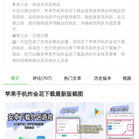
🍍第六步：阅读并同意条款
🍜在注册过程中，
苹果手机炸金花下载
会提供使用条款和规定供
您阅读。这些条款包括平台的使用规范、隐私政策等内容。在注
册之前，请仔细阅读并理解这些条款，并确保您同意并愿意遵
守。
🚉第七步：完成注册
🥝一旦您完成了所有必要的步骤，并同意了
苹果手机炸金花下载
的条款，恭喜您！您已经成功注册了苹果手机炸金花下载账户。
现在，您可以畅享
苹果手机炸金花下载
提供的丰富体育赛事、刺
激的游戏体验以及其他令人兴奋
简介
评论(707)
热门文章
历史版本
视频
苹果手机炸金花下载最新版截图