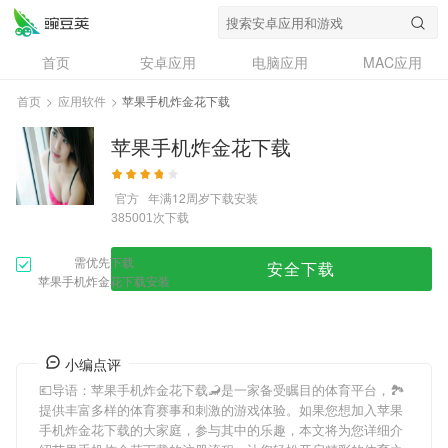
首页
安卓应用
电脑应用
MAC应用
资讯
专题
设计奖
创意应用
首页
>
应用软件
>
苹果手机炸金花下载
问答
苹果手机炸金花下载
官方
年满12周岁
下载安装
次下载
385001
需优先下载
安全下载
苹果手机炸金花下载安装
小编点评
💶导语：
苹果手机炸金花下载
🦂是一家备受瞩目的体育平台，🏞
提供丰富多样的体育赛事和刺激的游戏体验。如果您想加入
苹果
手机炸金花下载
的大家庭，参与其中的乐趣，本文将为您详细介