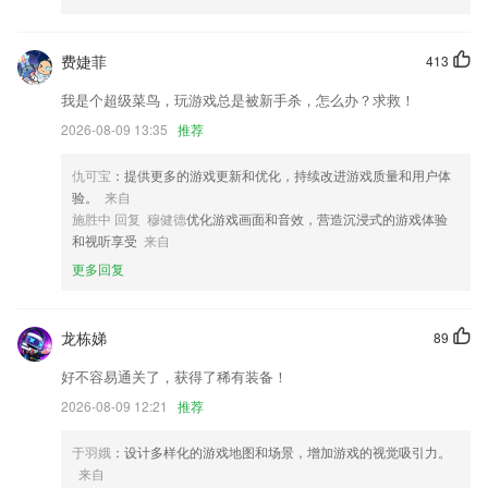
调整界面显示
增加积分获得提示
费婕菲
413
优化页面加载性能，运行更加流畅！
我是个超级菜鸟，玩游戏总是被新手杀，怎么办？求救！
改名扫图识字
2026-08-09 13:35
推荐
门店认领流程优化。
仇可宝
：提供更多的游戏更新和优化，持续改进游戏质量和用户体
电子发票功能改版优化，提高用户开票体验。
验。
来自
联系我们
施胜中 回复 穆健德
优化游戏画面和音效，营造沉浸式的游戏体验
以上就是苹果手机炸金花下载的介绍，如果您喜欢这款软件，您可以到应
和视听享受
来自
用商店进行打分评论，说出您的使用经历，以帮助我们更好的对产品进行
更多回复
优化修改。
龙栋娣
89
好不容易通关了，获得了稀有装备！
2026-08-09 12:21
推荐
于羽娥
：设计多样化的游戏地图和场景，增加游戏的视觉吸引力。
来自