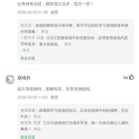
3,【考勤】移动打卡、申诉和审批,自动生成考勤记录;
出售神奇法杖，拥有强力法术，毁灭一切！
2026-08-09 21:38
推荐
4,人人都是麦克风，第一时间传达您的声音。
5,软件会有目的性的针对返回学习报告。
燕乐坚
：游戏的教程设计很详细，新手可以轻松学习游戏的基本操
6,是可以免费的获取到点券，来获取到更多的英雄跟皮肤，免费薅羊毛。
作和策略！
来自
1.荀亨泽 回复 满凝梁
把握游戏中的优惠活动，合理使用游戏内货
苹果手机炸金花下载软件优势
币和道具，最大化收益。
来自
来自
1.如何进入高薪大公司？如何跳槽涨薪快？如何做好职业规划？职场没人
教的晋升秘诀，经验丰富的老师来教你，从实习、升职、跳槽、转行到终
更多回复
身规划，全面梳理你的职业生涯，让你成为升职加薪最快的职场人。
2.严格按照同步教材选词
易琦邦
54
3.智能AI题库，为考生推荐每日一练、历年真题、模拟试题、高频考点、
战斗系统独特，策略性高，非常有挑战性。
知识点练习等海量试题，根据学员学习情况，实时对学习成效给出客观的
总结分析。
2026-08-09 11:30
推荐
4.提供帮助与激发从业者学习与成长的教育培训
诸葛静菊
：跟随我学习游戏的玩法，让你在游戏中轻松驰骋，无往
5.小巧的英汉字典：学习时能及时查阅不认识的单词
不胜！
来自
詹策寒 回复 贡荔晴
游戏的打击感非常强，每一次攻击都让人感到
6.精听党：名著原声朗读，精编版讲义讲解，配套习题测试。
爽快！
来自
苹果手机炸金花下载更新了什么?
更多回复