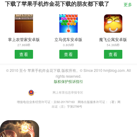
下载了苹果手机炸金花下载的朋友都下载了
更多
掌上农管家安卓版
立马优车安卓版
魔飞公寓安卓版
27.86MB
0.80MB
54.36MB
查看
查看
查看
© 2010 至今 苹果手机炸金花下载 版权所有。© Since 2010 hmjblog.com. All
rights reserved.
版权保护投诉指引
・
网上有害信息举报专区
增值电信业务经营许可证：京B2-201797163
网络出版服务许可证：（署）网
出证（京）字第2799号