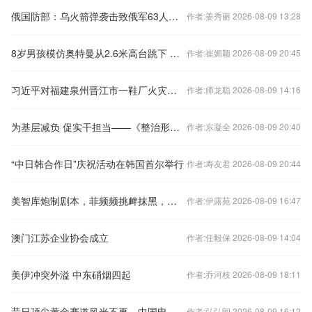
俄国防部：乌火箭弹袭击致俄军63人死亡
作者:姜秀丽 2026-08-09 13:28
8岁男孩模仿奥特曼从2.6米高台跳下 父亲：脚后跟骨折
作者:崔媚颖 2026-08-09 20:45
习近平对福建泉州晋江市一鞋厂火灾事故作出重要指示
作者:师龙聪 2026-08-09 14:16
为基层减负 促实干担当——《整治形式..
作者:东凝全 2026-08-09 20:40
“中日韩合作日”庆祝活动在韩国首尔举行
作者:寿友君 2026-08-09 20:44
美智库炮制剧本，菲频频挑衅抹黑，起底搅动南海的幕后黑手
作者:伊露苑 2026-08-09 16:47
澳门江苏企业协会成立
作者:任毅保 2026-08-09 14:04
美伊冲突外溢 中东硝烟四起
作者:乔河枝 2026-08-09 18:11
昔日顶尖黄金赛道风光不再，中国电影行业时代落幕了吗?
作者:弘弘朗 2026-08-09 16:12