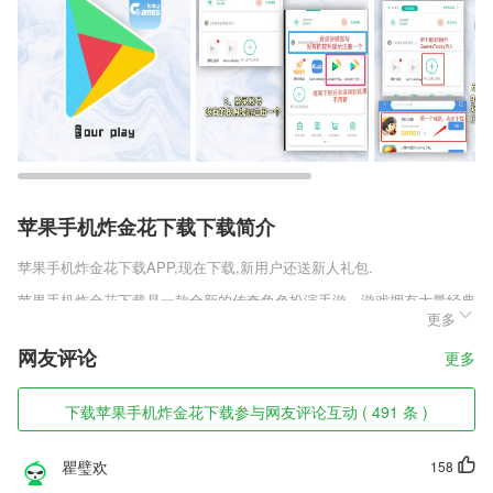
苹果手机炸金花下载下载简介
苹果手机炸金花下载
APP,现在下载,新用户还送新人礼包.
苹果手机炸金花下载是一款全新的传奇角色扮演手游，游戏拥有大量经典
更多
的副本关卡，完成挑战任务装备轻松拿。全新升级的超震撼游戏画面，多
样的PVP模式，多样的战力提升方法，在战场中和其他玩家一决高下挑
网友评论
更多
战自己的极限。
苹果手机炸金花下载软件特色
下载苹果手机炸金花下载参与网友评论互动 ( 491 条 )
1,自定义水印内容：地点修改、心情编辑，你的水印你说了算；
瞿璧欢
158
2,好玩有趣，动物认知，适合210岁儿童的早教App