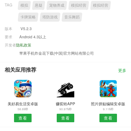
TAG
模拟
悬疑
宠物养成
模拟经营
模拟经营
卡牌策略
塔防游戏
音乐舞蹈
版本
V5.2.3
要求
Android 4.3以上
开发者
隐私政策
苹果手机炸金花下载(中国)官方网站有限公司
相关应用推荐
更多
美好易生活安卓版
赚驼铃APP
照片拼贴编辑安卓版
58.6MB
90.97MB
9.11MB
查看
查看
查看