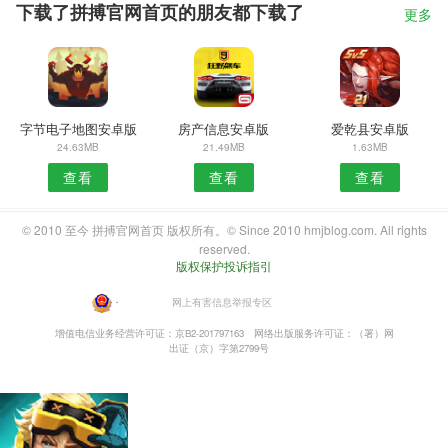
下载了拼搏官网首页的朋友都下载了
更多
字节电子地图安卓版
房产信息安卓版
爱乾县安卓版
24.63MB
21.49MB
1.63MB
查看
查看
查看
© 2010 至今 拼搏官网首页 版权所有。© Since 2010 hmjblog.com. All rights
reserved.
版权保护投诉指引
・
网上有害信息举报专区
增值电信业务经营许可证：京B2-201797163
网络出版服务许可证：（署）网
出证（京）字第2799号