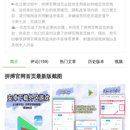
🔑在注册过程中，
拼搏官网首页
会提供使用条款和规定供您阅
读。这些条款包括平台的使用规范、隐私政策等内容。在注册之
前，请仔细阅读并理解这些条款，并确保您同意并愿意遵守。
🎨第七步：完成注册
🚑一旦您完成了所有必要的步骤，并同意了
拼搏官网首页
的条
款，恭喜您！您已经成功注册了拼搏官网首页账户。现在，您可
以畅享
拼搏官网首页
提供的丰富体育赛事、刺激的游戏体验以及
其他令人兴奋
简介
评论(159)
热门文章
历史版本
视频
拼搏官网首页最新版截图