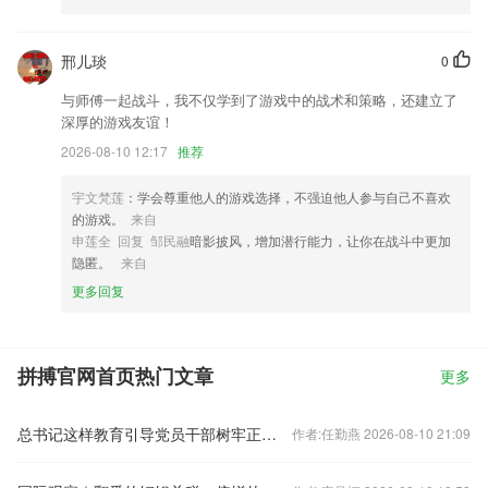
邢儿琰
0
与师傅一起战斗，我不仅学到了游戏中的战术和策略，还建立了
深厚的游戏友谊！
2026-08-10 12:17
推荐
宇文梵莲
：学会尊重他人的游戏选择，不强迫他人参与自己不喜欢
的游戏。
来自
申莲全 回复 邹民融
暗影披风，增加潜行能力，让你在战斗中更加
隐匿。
来自
更多回复
拼搏官网首页热门文章
更多
总书记这样教育引导党员干部树牢正确政绩观
作者:任勤燕 2026-08-10 21:09