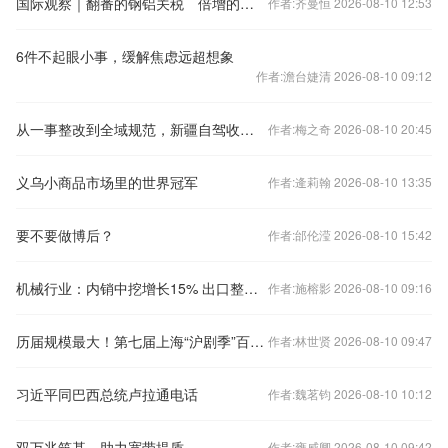
国际观察｜翻番的钢铝关税 倍增的反制和反噬
作者:齐曼恒 2026-08-10 12:53
6件不起眼小事，缓解焦虑远超想象
作者:澹台婕清 2026-08-10 09:12
从一事整改到全域规范，新疆自驾收费改革回应游客期待｜文旅观察
作者:梅之奇 2026-08-10 20:45
义乌小商品市场里的世界冠军
作者:逄莉翰 2026-08-10 13:35
要不要做博后？
作者:邰伦滢 2026-08-10 15:42
机械行业：内销中挖增长15% 出口整体增长21% 工程机械仍然坚挺
作者:施榕影 2026-08-10 09:16
历届规模最大！第七届上海“沪剧季”百天上演超400场好戏
作者:林世贤 2026-08-10 09:47
习近平同巴西总统卢拉通电话
作者:魏茗钧 2026-08-10 10:12
双万兆筑基，助力宽带提质
作者:雍威卿 2026-08-10 09:42