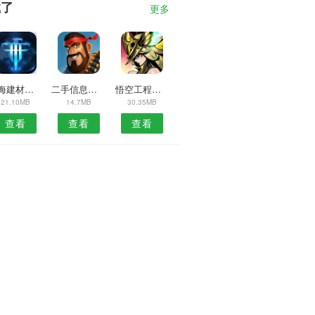
载了
更多
珠海建材网安卓版
二手信息网安卓版
悟空工程师APP
21.10MB
14.7MB
30.35MB
查看
查看
查看