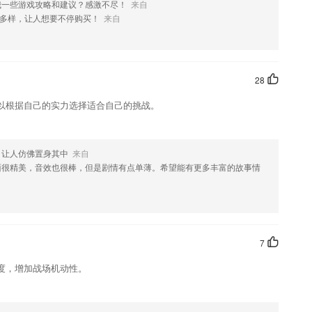
喜欢这款软件，您可以到应用商店进行打分评论，说出您的使用经历，以
我一些游戏攻略和建议？感激不尽！
来自
多样，让人想要不停购买！
来自
28
以根据自己的实力选择适合自己的挑战。
，让人仿佛置身其中
来自
面很精美，音效也很棒，但是剧情有点单薄。希望能有更多丰富的故事情
7
度，增加战场机动性。