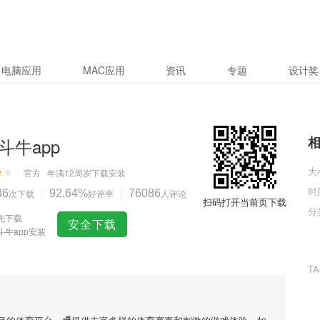
电脑应用
MAC应用
资讯
专题
设计奖
斗牛app
大
官方
年满12周岁
下载安装
时
36
次下载
92.64%
好评率
76086
人评论
扫码打开当前页下载
分
先下载
安全下载
斗牛app安装
T