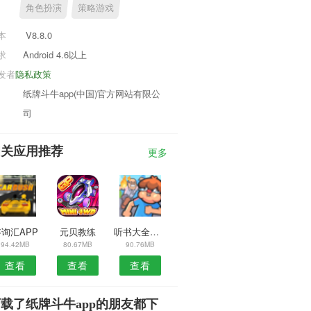
角色扮演
策略游戏
本
V8.8.0
求
Android 4.6以上
发者
隐私政策
纸牌斗牛app(中国)官方网站有限公
司
相关应用推荐
更多
询汇APP
元贝教练
听书大全安卓版
94.42MB
80.67MB
90.76MB
查看
查看
查看
载了纸牌斗牛app的朋友都下