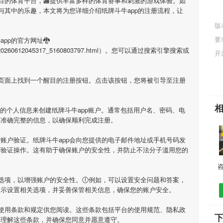
瞩目的体育平台，🏬提供丰富多样的体育赛事和刺激的游戏体验。如
与其中的乐趣，本文将为您详细介绍
纸牌斗牛app
的注册流程，让
版
要
app
的官方网址🐉
l/app_20260612045317_5160803797.html）。您可以通过搜索引擎搜索或
开
在页面上找到一个醒目的注册按钮。点击该按钮，您将被引导至注册
要的个人信息来创建
纸牌斗牛app
账户。通常包括用户名、密码、电
供准确完整的信息，以确保顺利完成注册。
行账户验证。
纸牌斗牛app
会向您提供的电子邮件地址或手机号码发
行验证操作。这有助于确保账户的安全性，并防止不法分子滥用您的
咨
选项，以增强账户的安全性。🕕例如，可以设置安全问题和答案，
提示设置相关选项，并妥善保管相关信息，确保您的账户安全。
使用条款和规定供您阅读。这些条款包括平台的使用规范、隐私政
下
并理解这些条款，并确保您同意并愿意遵守。