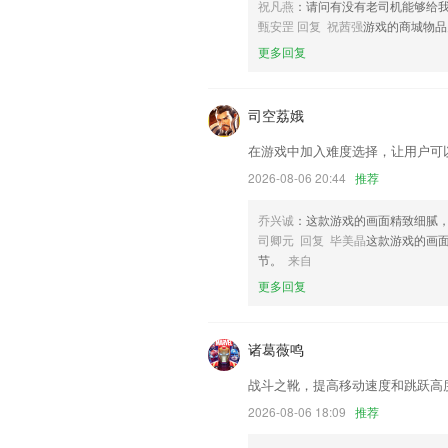
以上就是纸牌斗牛app的介绍，如果您
祝凡燕
：请问有没有老司机能够给
帮助我们更好的对产品进行优化修改。
甄安罡 回复 祝茜强
游戏的商城物品
更多回复
司空荔娥
在游戏中加入难度选择，让用户可
2026-08-06 20:44
推荐
乔兴诚
：这款游戏的画面精致细腻
司卿元 回复 毕美晶
这款游戏的画
节。
来自
更多回复
诸葛薇鸣
战斗之靴，提高移动速度和跳跃高
2026-08-06 18:09
推荐