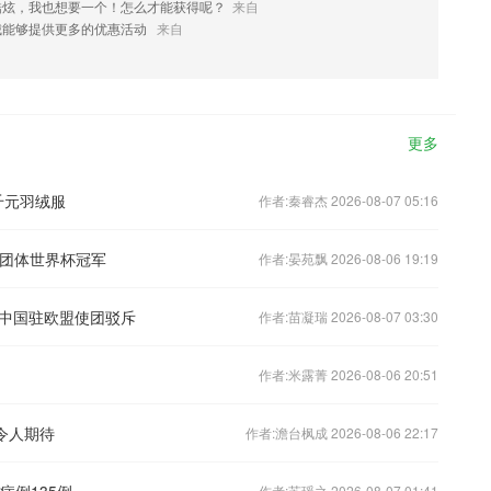
酷炫，我也想要一个！怎么才能获得呢？
来自
城能够提供更多的优惠活动
来自
更多
千元羽绒服
作者:秦睿杰 2026-08-07 05:16
合团体世界杯冠军
作者:晏苑飘 2026-08-06 19:19
中国驻欧盟使团驳斥
作者:苗凝瑞 2026-08-07 03:30
作者:米露菁 2026-08-06 20:51
令人期待
作者:澹台枫成 2026-08-06 22:17
病例135例
作者:苏瑶之 2026-08-07 01:41