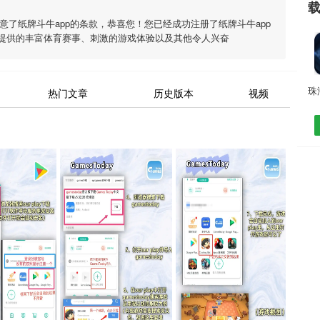
同意了
纸牌斗牛app
的条款，恭喜您！您已经成功注册了纸牌斗牛app
提供的丰富体育赛事、刺激的游戏体验以及其他令人兴奋
热门文章
历史版本
视频