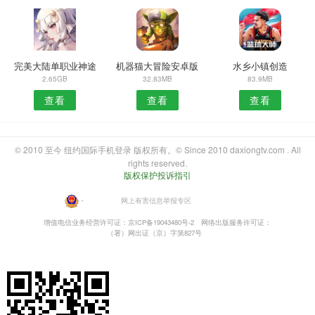
完美大陆单职业神途
机器猫大冒险安卓版
水乡小镇创造
2.65GB
32.83MB
83.9MB
查看
查看
查看
© 2010 至今 纽约国际手机登录 版权所有。© Since 2010 daxiongtv.com . All
rights reserved.
版权保护投诉指引
・
网上有害信息举报专区
增值电信业务经营许可证：京ICP备19043480号-2
网络出版服务许可证：
（署）网出证（京）字第827号