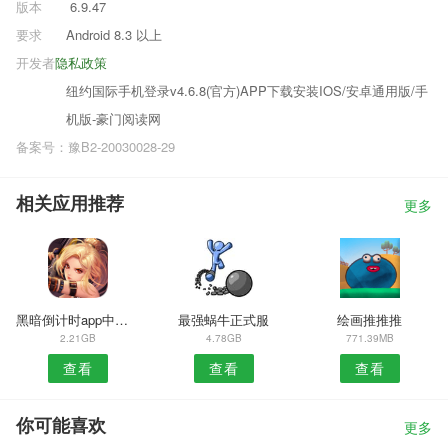
版本
6.9.47
要求
Android 8.3 以上
开发者
隐私政策
纽约国际手机登录v4.6.8(官方)APP下载安装IOS/安卓通用版/手
机版-豪门阅读网
备案号：豫B2-20030028-29
相关应用推荐
更多
黑暗倒计时app中文版
最强蜗牛正式服
绘画推推推
2.21GB
4.78GB
771.39MB
查看
查看
查看
你可能喜欢
更多