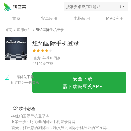
纽约国际手机登录
首页
安卓应用
电脑应用
MAC应用
资讯
专题
设计奖
创意应用
首页
>
应用软件
>
纽约国际手机登录
问答
纽约国际手机登录
官方
年满16周岁
次下载
42192
需优先下载
安全下载
纽约国际手机登录
需下载豌豆荚APP
软件教程
🚓纽约国际手机登录🚓
❥第一步：访问纽约国际手机登录官网
首先，打开您的浏览器，输入纽约国际手机登录的官方网址