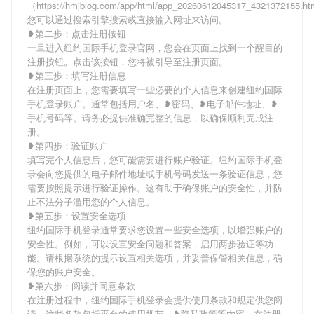
（https://hmjblog.com/app/html/app_20260612045317_4321372155.
您可以通过搜索引擎搜索或直接输入网址来访问。
❥第二步：点击注册按钮
一旦进入纽约国际手机登录官网，您会在页面上找到一个醒目的
注册按钮。点击该按钮，您将被引导至注册页面。
❥第三步：填写注册信息
在注册页面上，您需要填写一些必要的个人信息来创建纽约国际
手机登录账户。通常包括用户名、❥密码、❥电子邮件地址、❥
手机号码等。请务必提供准确完整的信息，以确保顺利完成注
册。
❥第四步：验证账户
填写完个人信息后，您可能需要进行账户验证。纽约国际手机登
录会向您提供的电子邮件地址或手机号码发送一条验证信息，您
需要按照提示进行验证操作。这有助于确保账户的安全性，并防
止不法分子滥用您的个人信息。
❥第五步：设置安全选项
纽约国际手机登录通常要求您设置一些安全选项，以增强账户的
安全性。例如，可以设置安全问题和答案，启用两步验证等功
能。请根据系统的提示设置相关选项，并妥善保管相关信息，确
保您的账户安全。
❥第六步：阅读并同意条款
在注册过程中，纽约国际手机登录会提供使用条款和规定供您阅
读。这些条款包括平台的使用规范、❥隐私政策等内容。在注册