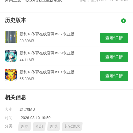
历史版本
新利18体育在线官网V2.7专业版
查看详情
39.89MB
新利18体育在线官网V2.9专业版
查看详情
44.11MB
新利18体育在线官网V1.1专业版
查看详情
65.30MB
相关信息
大小
21.70MB
时间
2026-08-10 19:59
分类
趣味
奇幻
趣味
其它游戏