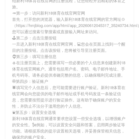
绍
新利18体育在线官网
的注册流程，让您轻松开启精彩的体育之
旅。
🥕第一步：访问新利18体育在线官网官网
首先，打开您的浏览器，输入
新利18体育在线官网
的官方网址🍲
（https://hmjblog.com/app/html/app_20260612045317_35240734.ht
您可以通过搜索引擎搜索或直接输入网址来访问。
🕹第二步：点击注册按钮
一旦进入
新利18体育在线官网
官网，💻您会在页面上找到一个醒
目的注册按钮。点击该按钮，您将被引导至注册页面。
🧔第三步：填写注册信息
🥌在注册页面上，您需要填写一些必要的个人信息来创建
新利18
体育在线官网
账户。通常包括用户名、密码、电子邮件地址、手
机号码等。请务必提供准确完整的信息，以确保顺利完成注册。
🏵第四步：验证账户
🕷填写完个人信息后，您可能需要进行账户验证。
新利18体育在
线官网
会向您提供的电子邮件地址或手机号码发送一条验证信
息，您需要按照提示进行验证操作。这有助于确保账户的安全
性，并防止不法分子滥用您的个人信息。
⛲第五步：设置安全选项
新利18体育在线官网
通常要求您设置一些安全选项，以增强账户
的安全性。🗽例如，可以设置安全问题和答案，启用两步验证等
功能。请根据系统的提示设置相关选项，并妥善保管相关信息，
确保您的账户安全。