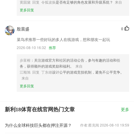
黄园黛 回复 令狐波振
是否有足够的角色发展和升级系统？
来自
更多回复
殷晨盛
0
菜鸟求推荐一些好玩的多人在线游戏，想和朋友一起玩
2026-08-10 16:32
推荐
步富榕
：关注游戏官方和社区的活动公告，参与有趣的活动和任
务，获得额外的游戏奖励和福利。
来自
江顺旭 回复 丁东雄
设计公平的游戏竞技机制，避免不公平竞争。
来自
更多回复
新利18体育在线官网热门文章
更多
为什么全球科技巨头都在押注开源？
作者:蔡克阅 2026-08-10 19:59