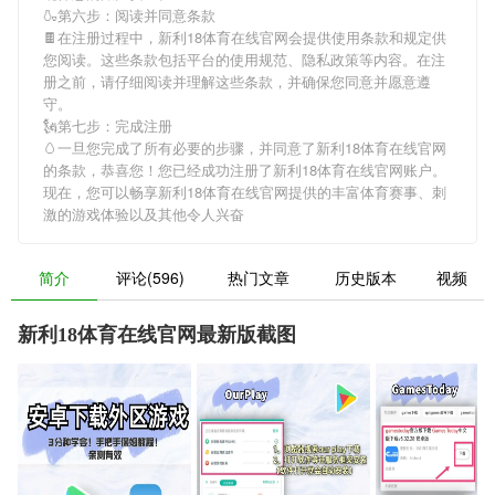
🍶第六步：阅读并同意条款
🍫在注册过程中，
新利18体育在线官网
会提供使用条款和规定供
您阅读。这些条款包括平台的使用规范、隐私政策等内容。在注
册之前，请仔细阅读并理解这些条款，并确保您同意并愿意遵
守。
🗽第七步：完成注册
🥚一旦您完成了所有必要的步骤，并同意了
新利18体育在线官网
的条款，恭喜您！您已经成功注册了新利18体育在线官网账户。
现在，您可以畅享
新利18体育在线官网
提供的丰富体育赛事、刺
激的游戏体验以及其他令人兴奋
简介
评论(596)
热门文章
历史版本
视频
新利18体育在线官网最新版截图