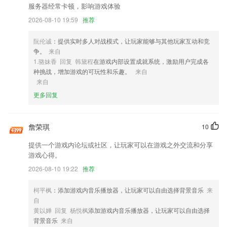
服务器经常卡顿，影响游戏体验
2,反复对照，提升练习，线上考级视频采用云空间存储，可重复回看
2026-08-10 19:59
推荐
3,解名，一键查询拼音、笔画、五行、吉凶、五格等命理释义；
4,支持搜索、拍照、群内、附近、多种方式添加好友，海量优质会员资
阮伦诚
：提供实时多人对战模式，让玩家能够与其他玩家互动和竞
源，提供按条件筛选添加；
争。
来自
1.骆妹香 回复 韩黛程
在游戏内部设置成就系统，激励用户完成各
5,安全好骑，不断升级产品，安全又好骑的用车体验
种挑战，增加游戏的可玩性和乐趣。
来自
6,【配件管理】维修配件进、销、存等全2265面管理;
来自
更多回复
新利18体育在线官网软件优势
1.希望自己在走过的人生旅途中不虚度年华,能够于己于人都有所奉献,教
师这个职业让我能够实现这一目标
詹荣琪
10
2.涵盖初级会计职称、中级会计职称、注册会计师（CPA）、 特许公认
提供一个游戏内论坛或社区，让玩家可以在游戏之外交流和分享
会计师（ACCA）详细全面的考试介绍以及证件作用；
游戏心得。
3.：应用的特点是按顺序做题，潜移默化培养逻辑思维方式，每一步操作
2026-08-10 19:22
推荐
结束会有语音提示。
柯平枫
：添加游戏内音乐播放器，让玩家可以自由选择背景音乐
来
4.创办人吴婷被誉为商界“首席提问官”，每年深度调研访谈两百家国内外
自
知名企业
黄以婵 回复 杨悦枫
添加游戏内音乐播放器，让玩家可以自由选择
5.·有科学育儿体系，为儿童生活和学习提供一体化智能解决方案。
背景音乐
来自