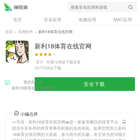
首页
安卓应用
电脑应用
MAC应用
资讯
专题
设计奖
创意应用
首页
>
应用软件
>
新利18体育在线官网
问答
新利18体育在线官网
官方
年满12周岁
下载安装
次下载
5577538
需优先下载
安全下载
新利18体育在线官网安装
小编点评
👀导语：
新利18体育在线官网
🍣是一家备受瞩目的体育平台，🚍
提供丰富多样的体育赛事和刺激的游戏体验。如果您想加入
新利
18体育在线官网
的大家庭，参与其中的乐趣，本文将为您详细介