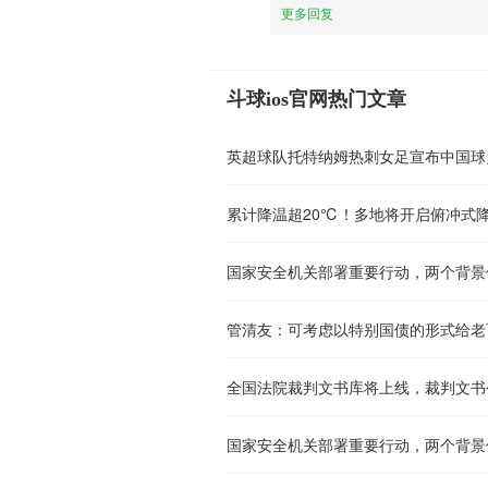
更多回复
斗球ios官网热门文章
英超球队托特纳姆热刺女足宣布中国球
累计降温超20℃！多地将开启俯冲式
国家安全机关部署重要行动，两个背景
管清友：可考虑以特别国债的形式给老
全国法院裁判文书库将上线，裁判文书
国家安全机关部署重要行动，两个背景