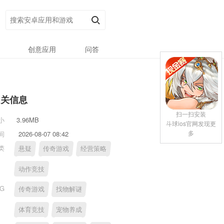
创意应用
问答
相关信息
扫一扫安装
小
3.96MB
斗球ios官网发现更
多
间
2026-08-07 08:42
类
悬疑
传奇游戏
经营策略
动作竞技
AG
传奇游戏
找物解谜
体育竞技
宠物养成