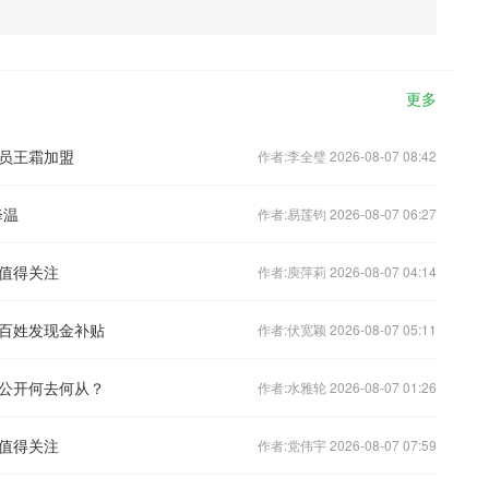
更多
员王霜加盟
作者:李全璧 2026-08-07 08:42
降温
作者:易莲钧 2026-08-07 06:27
值得关注
作者:庾萍莉 2026-08-07 04:14
百姓发现金补贴
作者:伏宽颖 2026-08-07 05:11
公开何去何从？
作者:水雅轮 2026-08-07 01:26
值得关注
作者:党伟宇 2026-08-07 07:59