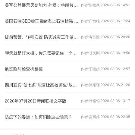
美军公然展示灭岛能力 外媒：特朗普在南海要的不是战争
作者:熊福爽 2026-08-06 14:51
英国石油CEO称正目睹海上石油枯竭 出售北海业务决定不变
作者:广怡纯 2026-08-06 17:24
提前预警、转移安置 防灾减灾工作做在前 守住安全底线
作者:寿富胜 2026-08-06 20:26
聊天就是打太极，你只需要记住一个原则，...
作者:甘岚刚 2026-08-06 19:50
航班险与检查机相撞
作者:丁德媚 2026-08-06 12:57
四川宜宾“创七条”能否让高校师生“放手一搏”
作者:孙雁瑾 2026-08-06 21:20
2026年07月26日新闻联播文字版
作者:叶裕锦 2026-08-06 13:17
防疫下的春运：如何消除这些隐患？
作者:贡琪婷 2026-08-06 22:35