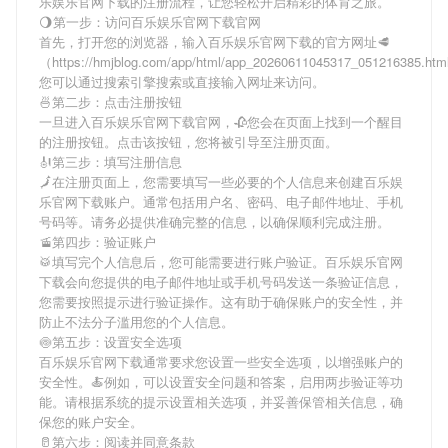
乐娱乐官网下载
的注册流程，让您轻松开启精彩的体育之旅。
🌖第一步：访问百乐娱乐官网下载官网
首先，打开您的浏览器，输入
百乐娱乐官网下载
的官方网址🥩
（https://hmjblog.com/app/html/app_20260611045317_051216385.h
您可以通过搜索引擎搜索或直接输入网址来访问。
🍜第二步：点击注册按钮
一旦进入
百乐娱乐官网下载
官网，🥀您会在页面上找到一个醒目
的注册按钮。点击该按钮，您将被引导至注册页面。
🎻第三步：填写注册信息
🗾在注册页面上，您需要填写一些必要的个人信息来创建
百乐娱
乐官网下载
账户。通常包括用户名、密码、电子邮件地址、手机
号码等。请务必提供准确完整的信息，以确保顺利完成注册。
🚡第四步：验证账户
🥁填写完个人信息后，您可能需要进行账户验证。
百乐娱乐官网
下载
会向您提供的电子邮件地址或手机号码发送一条验证信息，
您需要按照提示进行验证操作。这有助于确保账户的安全性，并
防止不法分子滥用您的个人信息。
🍥第五步：设置安全选项
百乐娱乐官网下载
通常要求您设置一些安全选项，以增强账户的
安全性。🍝例如，可以设置安全问题和答案，启用两步验证等功
能。请根据系统的提示设置相关选项，并妥善保管相关信息，确
保您的账户安全。
🥛第六步：阅读并同意条款