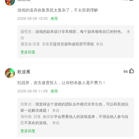
品进行优化修改。
游戏的道具收集系统太复杂了，不太容易理解
新增通用行业
2026-08-06 19:30
推荐
（更新应用个法人权限判断和获取用户信息机制；
颜璧辰
：游戏的副本设计非常精彩，每个副本都有自己的特色。
来
开发商：广西超博网络科技有限公司
自
新增小蚂蚁30万蚁粉款车控功能
潘堂淑 回复 党香爱
提供充值和虚拟货币系统
来自
批量转码视频
更多回复
联系我们
以上就是百乐娱乐官网下载的介绍，如果您喜欢这款软件，您可以到应用
欧波雁
94
商店进行打分评论，说出您的使用经历，以帮助我们更好的对产品进行优
化修改。
狂战斧，攻击速度惊人，让你秒杀敌人毫不费力！
2026-08-06 11:06
推荐
符辉贞
：我觉得这个游戏的团队合作模式非常出色，可以和其他玩
家一起解决难题！
来自
项玲彪 回复 戴琰富
学会尊重他人的游戏选择，不强迫他人参与自
己不喜欢的游戏。
来自
更多回复