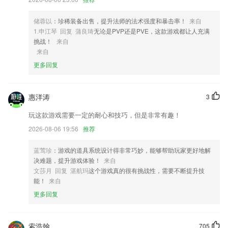
4,提供支付宝支付功能,手机快捷支付停车费用;
储蓉以
：珍稀装备出售，提升法师的法术强度和暴击率！
来自
5,【同城家长互动】
1.申江琴 回复 蒲良琦
无论是PVP还是PVE，这款游戏都让人充满
6,将数字阅读、数字展厅、数字视听、数字非遗等文化资源“打包”回家。
挑战！
来自
来自
百乐娱乐官网下载软件优势
更多回复
1.内容涵盖小学、初中、高中、中专、大学等一全面的教育资源。
2.为用户提供了五大能力体系，全方面帮助用户提升个人阅读能力；
惠洋涛
3
3.“双减”政策下创新型AI教学工具，已获得展示方法、播放方法、硬件装
玩这款游戏需要一定的耐心和技巧，但是非常有趣！
置、软件系统等关键节点国家发明专利证书。
2026-08-06 19:56
推荐
4.这样对于众多的家庭在教育方面来说，都是非常省心的。
5.·为用户提供了优秀的教师团队，为用户提供了非常优质的艺术教育，
蓝莺珍
：游戏的道具系统设计得非常巧妙，能够帮助玩家更好地解
可在线咨询了解
决难题，提升游戏体验！
来自
文莎月 回复 湛航玛
这个游戏真的很有挑战性，需要不断提升技
6.软件创建项目层次分明，同时支持.h .c文件，支持项目导入导出使用管
能！
来自
理都很方便。
更多回复
百乐娱乐官网下载更新了什么?
以上就是开云(中国)Kaiyun·官方网站的介绍，如果您喜欢这款软件，您可
以到应用商店进行打分评论，说出您的使用经历，以帮助我们更好的对产
索浩翰
705