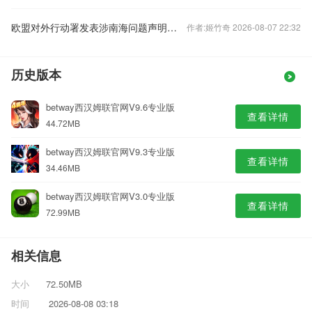
欧盟对外行动署发表涉南海问题声明，中国驻欧盟使团驳斥
作者:姬竹奇 2026-08-07 22:32
历史版本
betway西汉姆联官网V9.6专业版
查看详情
44.72MB
betway西汉姆联官网V9.3专业版
查看详情
34.46MB
betway西汉姆联官网V3.0专业版
查看详情
72.99MB
相关信息
大小
72.50MB
时间
2026-08-08 03:18