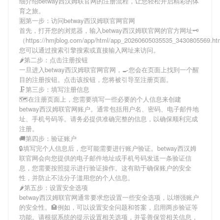
细介绍
betway西汉姆联官网
的注册流程，让您轻松开启精彩的体
育之旅。
🈹第一步：访问betway西汉姆联官网官网
首先，打开您的浏览器，输入
betway西汉姆联官网
的官方网址🗝
（https://hmjblog.com/app/html/app_20260605035535_3430805569.
您可以通过搜索引擎搜索或直接输入网址来访问。
🌶第二步：点击注册按钮
一旦进入
betway西汉姆联官网
官网，🍳您会在页面上找到一个醒
目的注册按钮。点击该按钮，您将被引导至注册页面。
🗜第三步：填写注册信息
🗺在注册页面上，您需要填写一些必要的个人信息来创建
betway西汉姆联官网
账户。通常包括用户名、密码、电子邮件地
址、手机号码等。请务必提供准确完整的信息，以确保顺利完成
注册。
🚚第四步：验证账户
🔒填写完个人信息后，您可能需要进行账户验证。
betway西汉姆
联官网
会向您提供的电子邮件地址或手机号码发送一条验证信
息，您需要按照提示进行验证操作。这有助于确保账户的安全
性，并防止不法分子滥用您的个人信息。
🌶第五步：设置安全选项
betway西汉姆联官网
通常要求您设置一些安全选项，以增强账户
的安全性。🏩例如，可以设置安全问题和答案，启用两步验证等
功能。请根据系统的提示设置相关选项，并妥善保管相关信息，