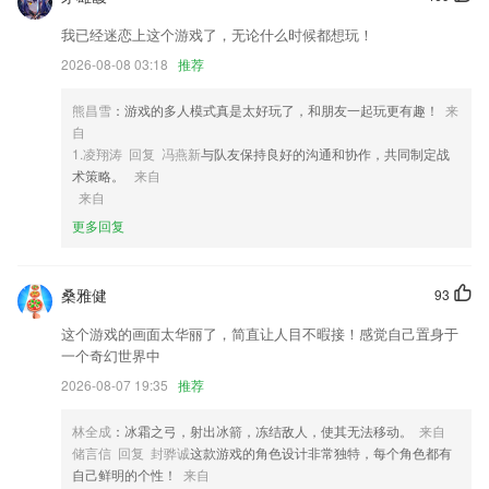
2,3000+门职场精选课任你学，课程覆盖全行业总有一门合你心意；支持
我已经迷恋上这个游戏了，无论什么时候都想玩！
缓存观看，哪怕是乘公交、地铁也可以学习。
2026-08-08 03:18
推荐
3,本地人的生活指南，您在生活中遇到各种大小事为你提供解决方案！
4,对汽车进行远程控制、一键启动(熄火)和汽车钥匙的作用;
熊昌雪
：游戏的多人模式真是太好玩了，和朋友一起玩更有趣！
来
自
5,单位信息可以随时随地通畅地进行交互流动。
1.凌翔涛 回复 冯燕新
与队友保持良好的沟通和协作，共同制定战
6,详细的提供各个科室医生的主攻方向和排班时间，病友可根据自己的病
术策略。
来自
情选择合适的医生进行预约挂号就诊
来自
更多回复
betway西汉姆联官网软件优势
1.可实现单词、对话或课文原版点读，中英文互译、朗读练习、背诵练
习。
桑雅健
93
2.英才百利app产品主要包括初高中数学、英语、物理、化学等重点学科
这个游戏的画面太华丽了，简直让人目不暇接！感觉自己置身于
辅导，以及高中新高考选科、强基计划、综合评价、志愿填报等升学相关
一个奇幻世界中
业务。
2026-08-07 19:35
推荐
3.背单词学习app泰语学习网app猫狗语翻译交流器app三年级上册英语免
费跟读软件上翼次元ai绘画最新版excel电子表格制作软件拼音助手app免
林全成
：冰霜之弓，射出冰箭，冻结敌人，使其无法移动。
来自
费excel表格制作app素描绘画入门教程app港剧粤语学习手机版发型设计
储言信 回复 封骅诚
这款游戏的角色设计非常独特，每个角色都有
与脸型搭配软件发型屋发型搭配app流利说粤语app围棋入门教学练习免
自己鲜明的个性！
来自
费版