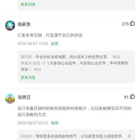
更多回复
4.为了便于查看中文和英文内容，可以快速进行中文和英文转换
5.跟随古诗进行变化，而且插图高清流畅，每个故事配有不同的插图，方
施豪雅
275
便用户的查看。
6.厂商其他下载
汇集各类宝物，打造属于自己的传说
betway西汉姆联官网更新了什么?
2026-08-07 15:26
推荐
修复商品待出入库数量展示错误的BUG
聂韵和
：学会分析游戏地图，找出战术上的优势位置。
来自
林紫乐 回复 吕飞雅
参加公会战争，与其他公会竞争，争夺荣耀和
认证账号管理支持pppoe透传
资源！
来自
v7版本
更多回复
优化新版本体验
解决动态只能保存一张图片的问题。
项腾芸
81
感谢大家的支持，我们下期再见??
设计有趣且独特的角色技能和特殊能力，让玩家能够尝试不同的
联系我们
战斗策略和方式
以上就是betway西汉姆联官网的介绍，如果您喜欢这款软件，您可以到
2026-08-07 22:03
推荐
应用商店进行打分评论，说出您的使用经历，以帮助我们更好的对产品进
行优化修改。
利雄芬
：增加更多的游戏剧情情节，让玩家更加投入游戏世界。
来