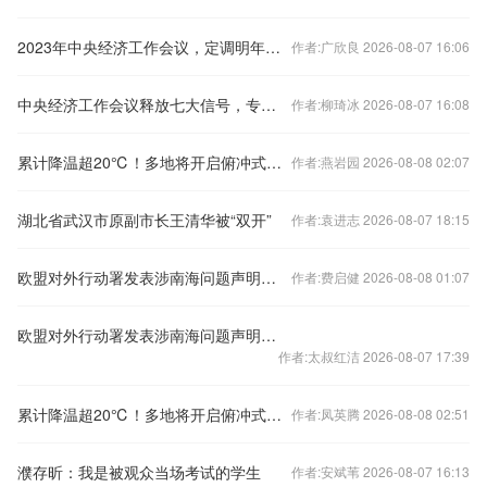
2023年中央经济工作会议，定调明年经济工作
作者:广欣良 2026-08-07 16:06
中央经济工作会议释放七大信号，专家火线解读
作者:柳琦冰 2026-08-07 16:08
累计降温超20℃！多地将开启俯冲式降温
作者:燕岩园 2026-08-08 02:07
湖北省武汉市原副市长王清华被“双开”
作者:袁进志 2026-08-07 18:15
欧盟对外行动署发表涉南海问题声明，中国驻欧盟使团驳斥
作者:费启健 2026-08-08 01:07
欧盟对外行动署发表涉南海问题声明，中国驻欧盟使团驳斥
作者:太叔红洁 2026-08-07 17:39
累计降温超20℃！多地将开启俯冲式降温
作者:凤英腾 2026-08-08 02:51
濮存昕：我是被观众当场考试的学生
作者:安斌苇 2026-08-07 16:13