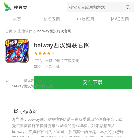
首页
安卓应用
电脑应用
MAC应用
资讯
专题
设计奖
创意应用
首页
>
应用软件
>
betway西汉姆联官网
问答
betway西汉姆联官网
官方
年满12周岁
下载安装
次下载
8002501
需优先下载
安全下载
betway西汉姆联官网安装
小编点评
🏂导语：
betway西汉姆联官网
🖱是一家备受瞩目的体育平台，📼
提供丰富多样的体育赛事和刺激的游戏体验。如果您想加入
betway西汉姆联官网
的大家庭，参与其中的乐趣，本文将为您详