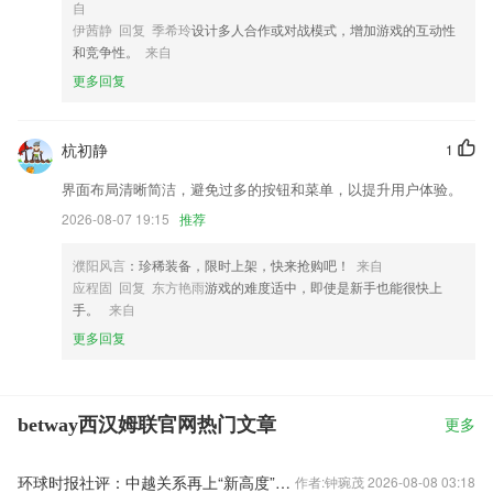
自
伊茜静 回复 季希玲
设计多人合作或对战模式，增加游戏的互动性
和竞争性。
来自
更多回复
杭初静
1
界面布局清晰简洁，避免过多的按钮和菜单，以提升用户体验。
2026-08-07 19:15
推荐
濮阳风言
：珍稀装备，限时上架，快来抢购吧！
来自
应程固 回复 东方艳雨
游戏的难度适中，即使是新手也能很快上
手。
来自
更多回复
betway西汉姆联官网热门文章
更多
环球时报社评：中越关系再上“新高度”令人期待
作者:钟琬茂 2026-08-08 03:18