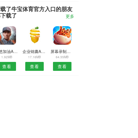
下载了牛宝体育官方入口的朋友
都下载了
更多
悠悠加油APP
企业锦囊APP
屏幕录制帮手安卓版
1.92MB
17.16MB
64.55MB
查看
查看
查看