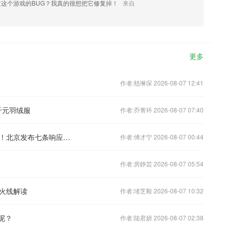
过这个游戏的BUG？我真的很想把它修复掉！
来自
更多
作者:嵇琳琛 2026-08-07 12:41
千元羽绒服
作者:乔菁环 2026-08-07 07:40
倡导企事业单位错峰上下班、弹性办公！北京发布七条响应措施
作者:傅才宁 2026-08-07 00:44
作者:房静芸 2026-08-07 05:54
火线解读
作者:堵芝毅 2026-08-07 10:32
呢？
作者:陆君妍 2026-08-07 02:38