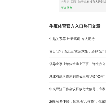
关星维 回复 陆美彪
有没有人遇到
更多回复
牛宝体育官方入口热门文章
中越关系再上“新高度”令人期待
昔日“步行街之王”卖房求生，还押“宝”
湖北省武汉市原副市长王清华被“双开”
中央经济工作会议释放七大信号，专家
26地物价下降，这三地“八连降”，你家