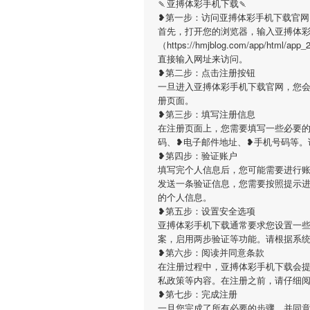
🍡亚搏体彩手机下载🍡
❥第一步：访问亚搏体彩手机下载官网
首先，打开您的浏览器，输入亚搏体
（https://hmjblog.com/app/htm
直接输入网址来访问。
❥第二步：点击注册按钮
一旦进入亚搏体彩手机下载官网，您
册页面。
❥第三步：填写注册信息
在注册页面上，您需要填写一些必要
码、❥电子邮件地址、❥手机号码等。
❥第四步：验证账户
填写完个人信息后，您可能需要进行
发送一条验证信息，您需要按照提示
的个人信息。
❥第五步：设置安全选项
亚搏体彩手机下载通常要求您设置一
案，启用两步验证等功能。请根据系
❥第六步：阅读并同意条款
在注册过程中，亚搏体彩手机下载会
私政策等内容。在注册之前，请仔细
❥第七步：完成注册
一旦您完成了所有必要的步骤，并同