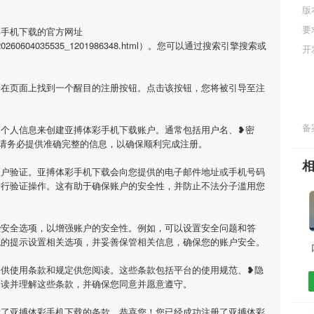
版
要
彩手机下载的官方网址
l/app_20260604035535_1201986348.html）。您可以通过搜索引擎搜索或
开
会在页面上找到一个醒目的注册按钮。点击该按钮，您将被引导至注
备案
的个人信息来创建亚搏体彩手机下载账户。通常包括用户名、❥密
请务必提供准确完整的信息，以确保顺利完成注册。
账户验证。亚搏体彩手机下载会向您提供的电子邮件地址或手机号码
进行验证操作。这有助于确保账户的安全性，并防止不法分子滥用您
些安全选项，以增强账户的安全性。例如，可以设置安全问题和答
统的提示设置相关选项，并妥善保管相关信息，确保您的账户安全。
提供使用条款和规定供您阅读。这些条款包括平台的使用规范、❥隐
阅读并理解这些条款，并确保您同意并愿意遵守。
意了亚搏体彩手机下载的条款，恭喜您！您已经成功注册了亚搏体彩