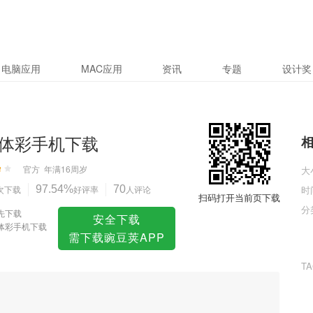
电脑应用
MAC应用
资讯
专题
设计奖
体彩手机下载
官方
年满16周岁
大
次下载
97.54%
好评率
70
人评论
时
扫码打开当前页下载
分
先下载
安全下载
体彩手机下载
需下载豌豆荚APP
T