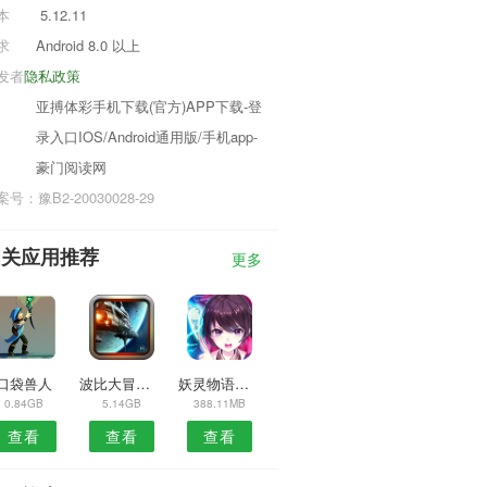
本
5.12.11
求
Android 8.0 以上
发者
隐私政策
亚搏体彩手机下载(官方)APP下载-登
录入口IOS/Android通用版/手机app-
豪门阅读网
号：豫B2-20030028-29
相关应用推荐
更多
口袋兽人
波比大冒险手游
妖灵物语百鬼夜行
0.84GB
5.14GB
388.11MB
查看
查看
查看