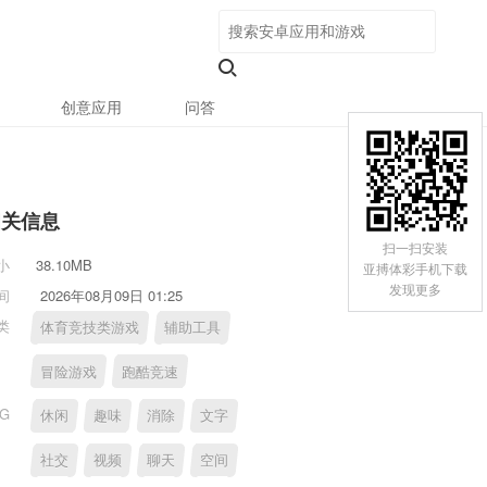
创意应用
问答
相关信息
扫一扫安装
小
38.10MB
亚搏体彩手机下载
发现更多
间
2026年08月09日 01:25
类
体育竞技类游戏
辅助工具
冒险游戏
跑酷竞速
AG
休闲
趣味
消除
文字
社交
视频
聊天
空间