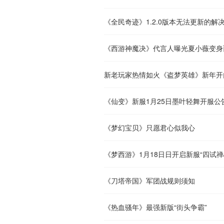
《全民奇迹》1.2.0版本无法更新的解
《西游神魔决》代言人曝光夏小薇变身
新老玩家热情如火《盗梦英雄》新年开
《仙变》新服1月25日墨叶轻舞开服公
《梦幻宝贝》只愿君心似我心
《梦西游》1月18日日开启新服“四试禅
《刀塔帝国》军团战规则须知
《热血骚年》最强新版“街头争霸”