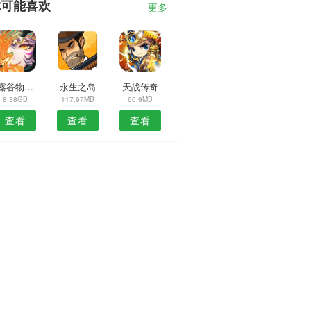
你可能喜欢
更多
星露谷物语联机版
永生之岛
天战传奇
8.38GB
117.97MB
60.9MB
查看
查看
查看