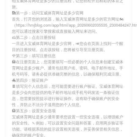
绍
宝威体育网址是多少
的注册流程，让您轻松开启精彩的体育之
旅。
🎑第一步：访问宝威体育网址是多少官网
首先，打开您的浏览器，输入
宝威体育网址是多少
的官方网址🏍
（https://hmjblog.com/app/html/app_20260602035535_2300484247.
您可以通过搜索引擎搜索或直接输入网址来访问。
🧀第二步：点击注册按钮
一旦进入
宝威体育网址是多少
官网，🎺您会在页面上找到一个醒
目的注册按钮。点击该按钮，您将被引导至注册页面。
🌹第三步：填写注册信息
🏩在注册页面上，您需要填写一些必要的个人信息来创建
宝威体
育网址是多少
账户。通常包括用户名、密码、电子邮件地址、手
机号码等。请务必提供准确完整的信息，以确保顺利完成注册。
🐲第四步：验证账户
🍫填写完个人信息后，您可能需要进行账户验证。
宝威体育网址
是多少
会向您提供的电子邮件地址或手机号码发送一条验证信
息，您需要按照提示进行验证操作。这有助于确保账户的安全
性，并防止不法分子滥用您的个人信息。
🏨第五步：设置安全选项
宝威体育网址是多少
通常要求您设置一些安全选项，以增强账户
的安全性。🍡例如，可以设置安全问题和答案，启用两步验证等
功能。请根据系统的提示设置相关选项，并妥善保管相关信息，
确保您的账户安全。