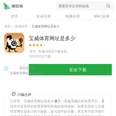
首页
安卓应用
电脑应用
MAC应用
资讯
专题
设计奖
创意应用
首页
>
应用软件
>
宝威体育网址是多少
问答
宝威体育网址是多少
官方
年满12周岁
下载安装
次下载
5192937
需优先下载
安全下载
宝威体育网址是多少安装
小编点评
🕧导语：
宝威体育网址是多少
🌘是一家备受瞩目的体育平台，💈
提供丰富多样的体育赛事和刺激的游戏体验。如果您想加入
宝威
体育网址是多少
的大家庭，参与其中的乐趣，本文将为您详细介