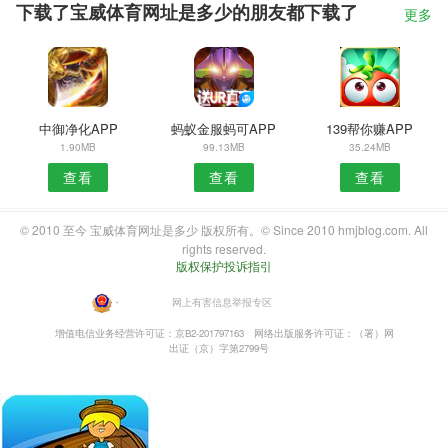
下载了宝威体育网址是多少的朋友都下载了
更多
中御净化APP
蚂蚁金服蚂可APP
139帮你赚APP
1.90MB
99.13MB
35.24MB
查看
查看
查看
© 2010 至今 宝威体育网址是多少 版权所有。© Since 2010 hmjblog.com. All
rights reserved.
版权保护投诉指引
・
网上有害信息举报专区
增值电信业务经营许可证：京B2-201797163
网络出版服务许可证：（署）网
出证（京）字第2799号