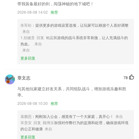
带我装备最好的剑，闯荡神秘的地下城吧！
2,各种日语学习方法的讲解，从背单词开始，不断闯关深入学习
2026-08-08 14:02
推荐
3,模拟试卷,是骡子是马,拉出来遛遛
4,在线教学,发布学习视频和课件、交流讨论;
朱军松
：提供更多的游戏设置选项，让玩家可以根据个人喜好调整
来自
5,【分享战术】
1.别健贵 回复 鲍蕊飘
游戏的战斗系统非常刺激，让人充满战斗的
6,学车视频：专业制作、高清视频，减少练车恐惧！
热血。
来自
来自
宝威体育网址是多少软件优势
更多回复
1.按国家考试出题标准进行智能组卷，模拟出题，试题采取无序排列，计
时计分
章文志
78
2.标准的童声发音和丰富的反馈音效，激励宝宝快乐的学习。
与其他玩家建立好友关系，共同组队战斗，增加游戏乐趣和胜
3.· 海量教学视频，助您掌握知识要点、难点
率。
4.使用计算机绘图就是为了提高绘图速度和效率，最快的操作方式就是使
2026-08-08 10:30
推荐
用快捷键
5.解释详细，每条成语包含了发音、释义、出处、示例、近反义词、造句
葛鹏思
：刚刚加入公会，感觉有了一个大家庭，真开心！
来自
等详细内容
宋贵安 回复 顾博乐
加强对作弊行为的监测和处理，确保游戏环境
的公正和健康
来自
6.不懂的地方及时询问会有专门的人员在上面帮你去解答;
更多回复
宝威体育网址是多少更新了什么?