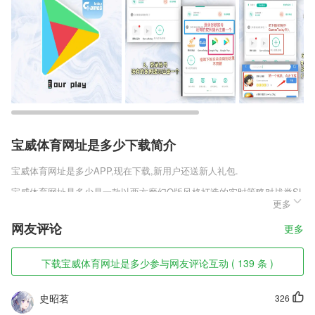
宝威体育网址是多少下载简介
宝威体育网址是多少
APP,现在下载,新用户还送新人礼包.
宝威体育网址是多少是一款以西方魔幻Q版风格打造的实时策略对战类SL
更多
G手机游戏，游戏中有大量的英雄任由你收集和培养，你需要培养出大量
的士兵，并组建出强大的阵容去对抗，同时还有多人实时对决竞技等玩
网友评论
更多
法，让每位玩家都能享受到最好玩的PVE策略游戏，快来趣趣手游网下
载攻城骑士送英雄免费版v0.1.0.2体验这款全球玩家同服的回合制战斗类
游戏吧。
下载宝威体育网址是多少参与网友评论互动 ( 139 条 )
宝威体育网址是多少软件特色
史昭茗
326
1,可以随意选择视频音乐，随时更新2265流行音乐。