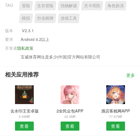
TAG
冒险
生存冒险
找物解谜
关卡塔防
角色扮演
模拟
扑克棋牌
游戏工具
版本
V2.3.1
要求
Android 4.2以上
开发者
隐私政策
宝威体育网址是多少(中国)官方网站有限公司
相关应用推荐
更多
去水印王安卓版
2全民众包APP
酒店客栈网APP
5.59MB
32.5MB
77.97MB
查看
查看
查看