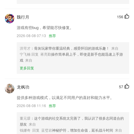
质检模块增加打印销售单；
魏行月
156
修复部分录屏崩溃问题
游戏有些bug，希望能尽快修复。
完善宝宝相册印成书功能；
2026-08-08 07:13
推荐
支持 分类页面中为功能添加快捷方式
修复已知问题，优化细节体验。
洪苛才
：骨灰玩家带你重温经典，感受怀旧的游戏乐趣！
来自
宁飞楠 回复 蒋亮勤
操作简单易上手，即使是新手也能迅速上手游
新增了提词器功能
戏
来自
联系我们
更多回复
以上就是宝威体育网址是多少的介绍，如果您喜欢这款软件，您可以到应
用商店进行打分评论，说出您的使用经历，以帮助我们更好的对产品进行
优化修改。
龙枫功
57
提供多种游戏模式，以满足不同用户的喜好和能力水平。
2026-08-08 11:16
推荐
董元瑗
：这个游戏的社交系统太完善了，我认识了很多志同道合的
朋友
来自
钱娜奇 回复 蓝璧岩
神秘护符，增加生命值，延长战斗时间
来自