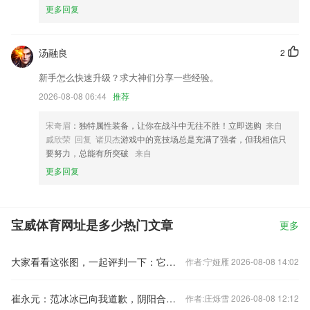
更多回复
汤融良
2
新手怎么快速升级？求大神们分享一些经验。
2026-08-08 06:44
推荐
宋奇眉
：独特属性装备，让你在战斗中无往不胜！立即选购
来自
戚欣荣 回复 诸贝杰
游戏中的竞技场总是充满了强者，但我相信只
要努力，总能有所突破
来自
更多回复
宝威体育网址是多少热门文章
更多
大家看看这张图，一起评判一下：它算不算侵权？
作者:宁娅雁 2026-08-08 14:02
崔永元：范冰冰已向我道歉，阴阳合同还有大人物
作者:庄烁雪 2026-08-08 12:12