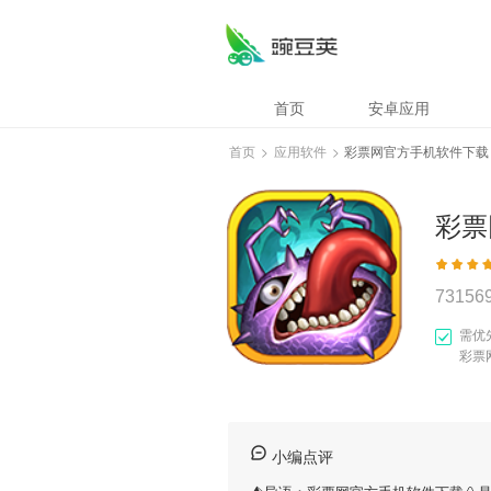
首页
安卓应用
首页
>
应用软件
>
彩票网官方手机软件下载
彩票
73156
需优
彩票
小编点评