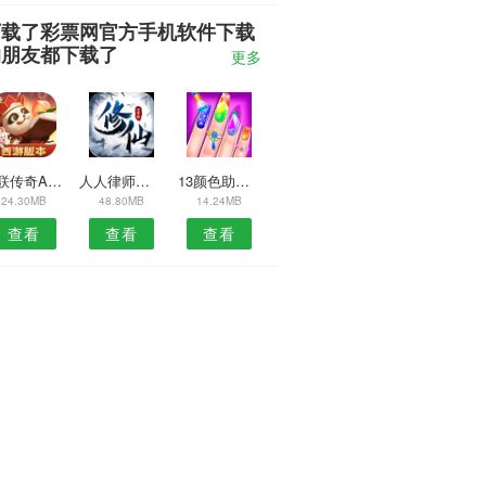
下载了彩票网官方手机软件下载
的朋友都下载了
更多
蝉联传奇APP
人人律师安卓版
13颜色助手免费APP
24.30MB
48.80MB
14.24MB
查看
查看
查看