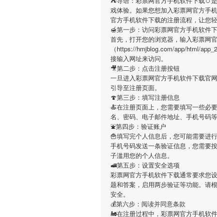
⛺️导语：
彩票网官方手机软件下载
🥚
戏体验。如果您想加入
彩票网官方手
官方手机软件下载
的注册流程，让您
🍯第一步：访问彩票网官方手机软件
首先，打开您的浏览器，输入
彩票网
（https://hmjblog.com/app/htm
接输入网址来访问。
🎥第二步：点击注册按钮
一旦进入
彩票网官方手机软件下载
官
引导至注册页面。
🍄第三步：填写注册信息
🍝在注册页面上，您需要填写一些必
名、密码、电子邮件地址、手机号码
⛲第四步：验证账户
🍟填写完个人信息后，您可能需要进
手机号码发送一条验证信息，您需要
子滥用您的个人信息。
🚅第五步：设置安全选项
彩票网官方手机软件下载
通常要求您设
题和答案，启用两步验证等功能。请
安全。
💰第六步：阅读并同意条款
🚂在注册过程中，
彩票网官方手机软