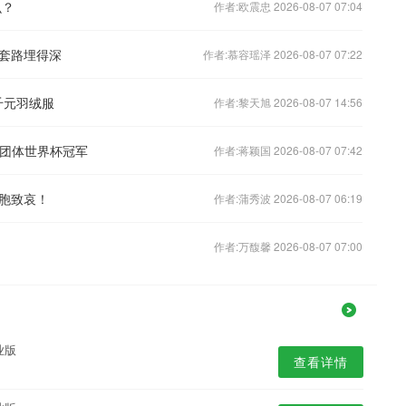
么？
作者:欧震忠 2026-08-07 07:04
套路埋得深
作者:慕容瑶泽 2026-08-07 07:22
千元羽绒服
作者:黎天旭 2026-08-07 14:56
合团体世界杯冠军
作者:蒋颖国 2026-08-07 07:42
胞致哀！
作者:蒲秀波 2026-08-07 06:19
作者:万馥馨 2026-08-07 07:00
业版
查看详情