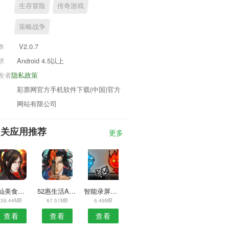
生存冒险
传奇游戏
策略战争
本
V2.0.7
求
Android 4.5以上
发者
隐私政策
彩票网官方手机软件下载(中国)官方
网站有限公司
相关应用推荐
更多
潮汕美食交流网安卓版
52惠生活APP
智能录屏大师APP
39.44MB
67.51MB
6.49MB
查看
查看
查看