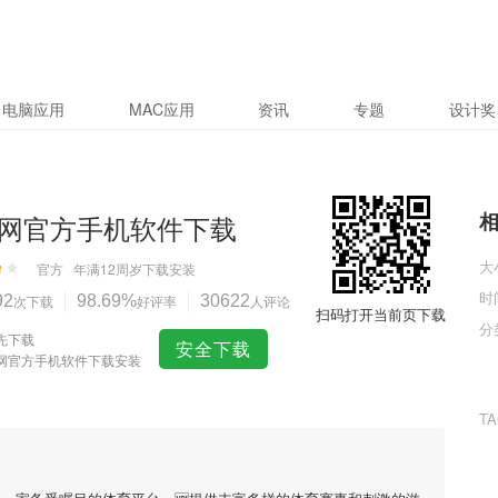
电脑应用
MAC应用
资讯
专题
设计奖
网官方手机软件下载
大
官方
年满12周岁
下载安装
时
92
次下载
98.69%
好评率
30622
人评论
扫码打开当前页下载
分
先下载
安全下载
网官方手机软件下载安装
T