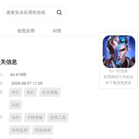
创意应用
问答
相关信息
扫一扫安装
小
40.61MB
彩票网官方手机软
件下载发现更多
间
2026-08-07 17:25
类
奇幻
奇幻
生存冒险
对战
AG
动作
卡牌策略
游戏工具
休闲益智
其他游戏