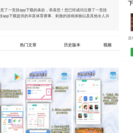
同意了
一竞技app下载
的条款，恭喜您！您已经成功注册了一竞技
技app下载
提供的丰富体育赛事、刺激的游戏体验以及其他令人兴
热门文章
历史版本
视频