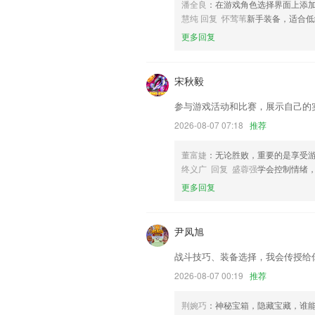
联系我们
潘全良
：在游戏角色选择界面上添
以上就是一竞技app下载的介绍，如果
慧纯 回复 怀莺苇
新手装备，适合低
以帮助我们更好的对产品进行优化修改。
更多回复
宋秋毅
参与游戏活动和比赛，展示自己的
2026-08-07 07:18
推荐
董富婕
：无论胜败，重要的是享受
终义广 回复 盛蓉强
学会控制情绪
更多回复
尹凤旭
战斗技巧、装备选择，我会传授给
2026-08-07 00:19
推荐
荆婉巧
：神秘宝箱，隐藏宝藏，谁