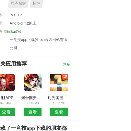
扑克棋牌
惊悚
本
V1.8.7
求
Android 4.2以上
发者
隐私政策
一竞技app下载(中国)官方网站有限
公司
相关应用推荐
更多
U桃APP
聚合圆安卓版
时光美图安卓版
34.64MB
97.92MB
15.11MB
查看
查看
查看
载了一竞技app下载的朋友都