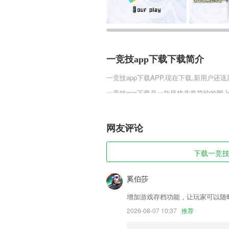
一竞技app下载下载简介
一竞技app下载
APP,现在下载,新用户还送
一竞技app下载是一款风格非常简约的
的娱乐棋牌游戏玩法，各种经典的棋牌游
棋牌游戏元素就在天朝棋牌官网版中。
网友评论
一竞技app下载软件特色
1,还在为生字而愁?来，快快查字典!你最
下载一竞技a
2,种类多样，提高2265宝宝的动手能力。
3,有着消息提示通知的服务项目，智能化
奚伯莎
4,对学生党来说，用这个编辑和打印日记
增加游戏存档功能，让玩家可以随
5,支持9种拍摄模式，多种应用场景模式
2026-08-07 10:37
推荐
6,为你提供重要的信息，绝对让你满意；