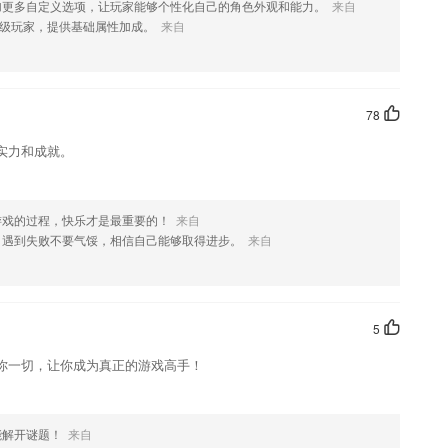
加更多自定义选项，让玩家能够个性化自己的角色外观和能力。
来自
您喜欢这款软件，您可以到应用商店进行打分评论，说出您的使用经历，
级玩家，提供基础属性加成。
来自
78
实力和成就。
游戏的过程，快乐才是最重要的！
来自
，遇到失败不要气馁，相信自己能够取得进步。
来自
5
你一切，让你成为真正的游戏高手！
能解开谜题！
来自