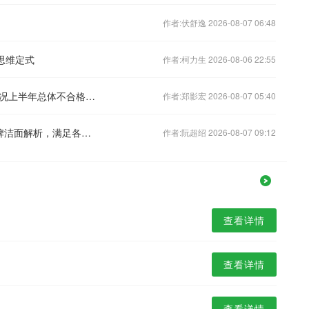
作者:伏舒逸 2026-08-07 06:48
思维定式
作者:柯力生 2026-08-06 22:55
市场监管总局公布食品安全监督抽检情况上半年总体不合格率为2.22%
作者:郑影宏 2026-08-07 05:40
洗面奶哪个牌子效果好？2026 祛痘品牌洁面解析，满足各类肤质清洁需求
作者:阮超绍 2026-08-07 09:12
查看详情
查看详情
查看详情