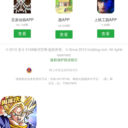
豆派动画APP
惠APP
上铁工园APP
94.73MB
4.9MB
48.50MB
查看
查看
查看
© 2010 至今 5168银河官网 版权所有。© Since 2010 hmjblog.com. All rights
reserved.
版权保护投诉指引
・
网上有害信息举报专区
增值电信业务经营许可证：京B2-201797163
网络出版服务许可证：（署）网
出证（京）字第2799号